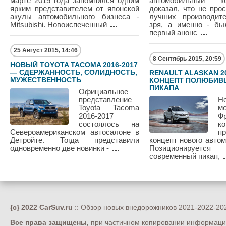
марте 2015 года запомнился одним
автомобильный к
ярким представителем от японской
доказал, что не про
акулы автомобильного бизнеса -
лучших производит
Mitsubishi. Новоиспеченный
зря, а именно - бы
первый анонс
25 Август 2015, 14:46
8 Сентябрь 2015, 20:59
НОВЫЙ TOYOTA TACOMA 2016-2017
— СДЕРЖАННОСТЬ, СОЛИДНОСТЬ,
RENAULT ALASKAN 2
МУЖЕСТВЕННОСТЬ
КОНЦЕПТ ПОЛЮБИВ
ПИКАПА
Официальное
представление
Не
Toyota Tacoma
м
2016-2017
Ф
состоялось на
ко
Североамериканском автосалоне в
п
Детройте. Тогда представили
концепт нового автом
одновременно две новинки -
Позиционирует
современный пикап,
{c} 2022 CarSuv.ru
:: Обзор новых внедорожников 2021-2022-202
Все права защищены,
при частичном копировании информации 