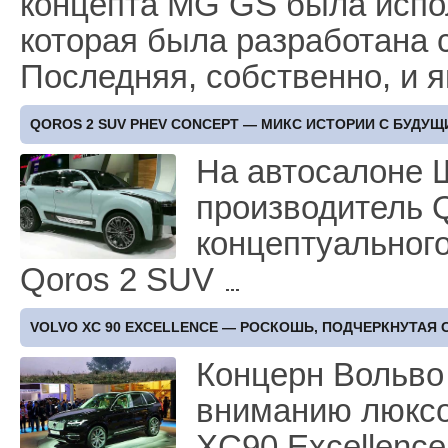
концепта MG GS была испо
которая была разработана 
Последняя, собственно, и
QOROS 2 SUV PHEV CONCEPT — МИКС ИСТОРИИ С БУДУ
На автосалоне 
производитель Q
концептуальног
Qoros 2 SUV
VOLVO XC 90 EXCELLENCE — РОСКОШЬ, ПОДЧЕРКНУТАЯ
Концерн Вольво
вниманию люксо
XC90 Excellence