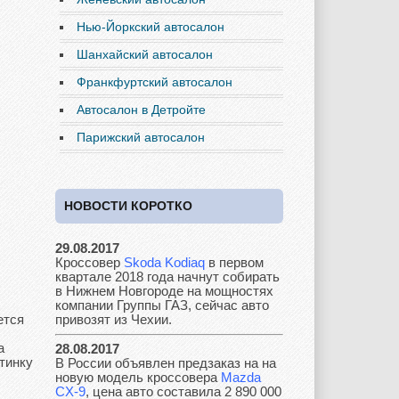
Нью-Йоркский автосалон
Daewoo
Dodge
Dongfeng
Шанхайский автосалон
Франкфуртский автосалон
Автосалон в Детройте
Ferrari
Fiat
Ford
Парижский автосалон
НОВОСТИ КОРОТКО
Great Wall
GAC
GAZ
29.08.2017
Кроссовер
Skoda Kodiaq
в первом
квартале 2018 года начнут собирать
Geely
Holden
Honda
в Нижнем Новгороде на мощностях
компании Группы ГАЗ, сейчас авто
ется
привозят из Чехии.
а
28.08.2017
тинку
В России объявлен предзаказ на на
Hyundai
Infiniti
JAC
новую модель кроссовера
Mazda
CX-9
, цена авто составила 2 890 000