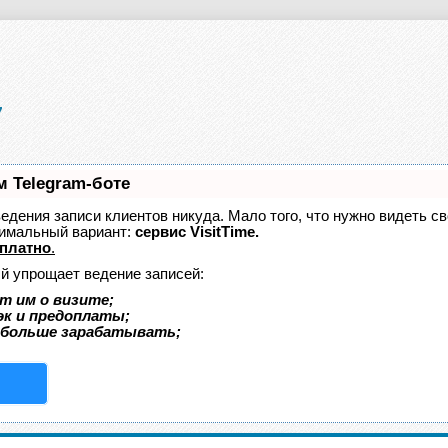
м Telegram-боте
 ведения записи клиентов никуда. Мало того, что нужно видеть с
тимальный вариант:
сервис VisitTime.
платно
.
ый упрощает ведение записей:
т им о визите;
эк и предоплаты;
 больше зарабатывать;