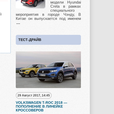
модели Hyundai
Creta в рамках
специального
й
мероприятия в городе Чэнду, В
Skoda
Ssang Yong
Subaru
Китае он выпускается под именем
Suzuki
Toyota
UAZ
ТЕСТ-ДРАЙВ
Vauxhall
Volkswagen
Volvo
Zotye
29 Август 2017, 14:45
VOLKSWAGEN T-ROC 2018 —
ПОПОЛНЕНИЕ В ЛИНЕЙКЕ
КРОССОВЕРОВ