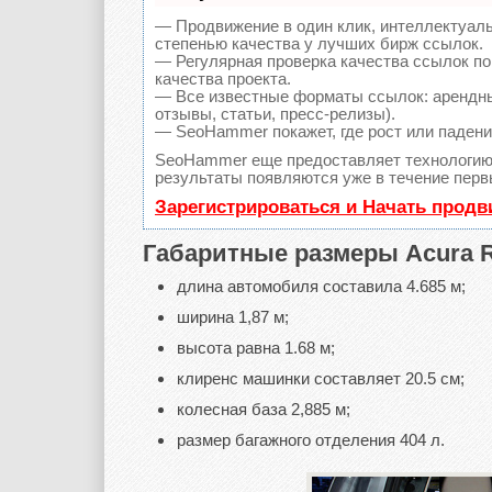
— Продвижение в один клик, интеллектуал
степенью качества у лучших бирж ссылок.
— Регулярная проверка качества ссылок по
качества проекта.
— Все известные форматы ссылок: арендны
отзывы, статьи, пресс-релизы).
— SeoHammer покажет, где рост или падение
SeoHammer еще предоставляет технологи
результаты появляются уже в течение перв
Зарегистрироваться и Начать прод
Габаритные размеры Acura R
длина автомобиля составила 4.685 м;
ширина 1,87 м;
высота равна 1.68 м;
клиренс машинки составляет 20.5 см;
колесная база 2,885 м;
размер багажного отделения 404 л.