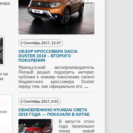
ажира
Mercury
Mini
Mitsubishi
2 Сентябрь 2017, 12:37
Nissan
Opel
Pagani
ОБЗОР КРОССОВЕРА DACIA
DUSTER 2018 – ВТОРОГО
ПОКОЛЕНИЯ
Французский автопроизводитель
Peugeot
Pontiac
Porshe
Renault решил подогреть интерес
и на
публики к новому поколению своего
на
бюджетного кроссовера Duster
перед тем, как официально его
Renault
Rolls Royce
Rover
2 Сентябрь 2017, 0:01
ОБНОВЛЕННУЮ HYUNDAI CRETA
ние
2018 ГОДА — ПОКАЗАЛИ В КИТАЕ
В августе этого
Saab
Scion
Seat
года произошел
показ новой