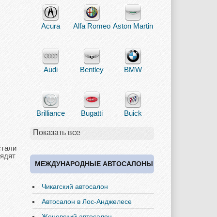
Acura
Alfa Romeo
Aston Martin
Audi
Bentley
BMW
Brilliance
Bugatti
Buick
Показать все
стали
лядят
Cadillac
Chery
Chevrolet
МЕЖДУНАРОДНЫЕ АВТОСАЛОНЫ
Чикагский автосалон
Chrysler
Citroen
Dacia
Автосалон в Лос-Анджелесе
Женевский автосалон