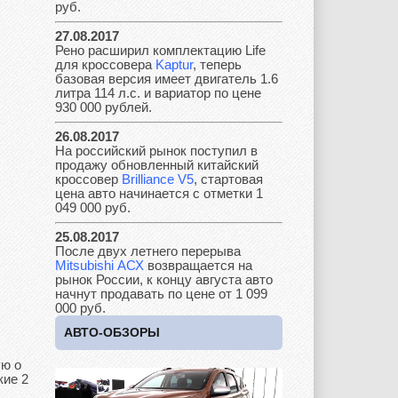
руб.
27.08.2017
Рено расширил комплектацию Life
Jaguar
Jeep
Kia
для кроссовера
Kaptur
, теперь
базовая версия имеет двигатель 1.6
литра 114 л.с. и вариатор по цене
930 000 рублей.
Lada
Lamborghini
Lancia
26.08.2017
На российский рынок поступил в
продажу обновленный китайский
кроссовер
Brilliance V5
, стартовая
цена авто начинается с отметки 1
049 000 руб.
Land Rover
Lifan
Lexus
25.08.2017
После двух летнего перерыва
Mitsubishi АСХ
возвращается на
рынок России, к концу августа авто
Lotus
Lincoln
Maserati
начнут продавать по цене от 1 099
000 руб.
АВТО-ОБЗОРЫ
ую о
Maybach
Mazda
Mercedes
кие 2