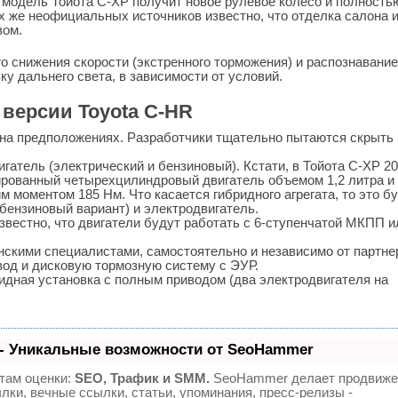
 модель Тойота С-ХР получит новое рулевое колесо и полность
 же неофициальных источников известно, что отделка салона и
вом.
о снижения скорости (экстренного торможения) и распознавание
ку дальнего света, в зависимости от условий.
 версии Toyota C-HR
о на предположениях. Разработчики тщательно пытаются скрыть
гатель (электрический и бензиновый). Кстати, в Тойота С-ХР 20
ированный четырехцилиндровый двигатель объемом 1,2 литра и
 моментом 185 Нм. Что касается гибридного агрегата, то это б
(бензиновый вариант) и электродвигатель.
известно, что двигатели будут работать с 6-ступенчатой МКПП и
кими специалистами, самостоятельно и независимо от партне
од и дисковую тормозную систему с ЭУР.
дная установка с полным приводом (два электродвигателя на
- Уникальные возможности от SeoHammer
там оценки:
SEO, Трафик и SMM.
SeoHammer делает продвиже
лки, вечные ссылки, статьи, упоминания, пресс-релизы -