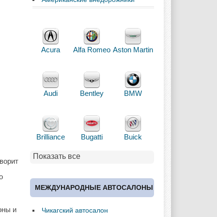
Acura
Alfa Romeo
Aston Martin
Audi
Bentley
BMW
Brilliance
Bugatti
Buick
Показать все
оворит
о
Cadillac
Chery
Chevrolet
МЕЖДУНАРОДНЫЕ АВТОСАЛОНЫ
оны и
Чикагский автосалон