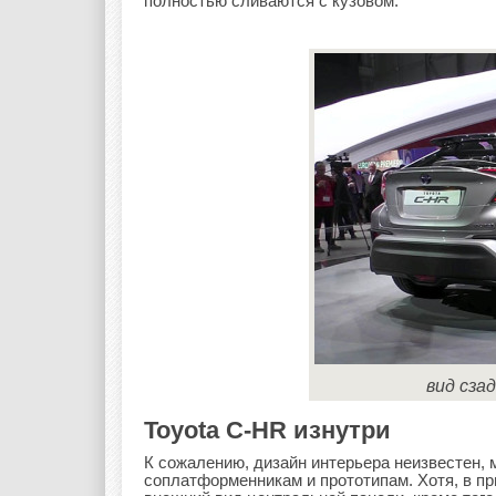
полностью сливаются с кузовом.
вид сза
Toyota C-HR изнутри
К сожалению, дизайн интерьера неизвестен, 
соплатформенникам и прототипам. Хотя, в п