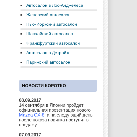
Chrysler
Citroen
Dacia
Автосалон в Лос-Анджелесе
Женевский автосалон
Нью-Йоркский автосалон
Daewoo
Dodge
Dongfeng
Шанхайский автосалон
Франкфуртский автосалон
Автосалон в Детройте
Ferrari
Fiat
Ford
Парижский автосалон
НОВОСТИ КОРОТКО
Great Wall
GAC
GAZ
08.09.2017
14 сентября в Японии пройдет
официальная презентация нового
Geely
Holden
Honda
Mazda CX-8
, а на следующий день
после показа новинка поступит в
продажу.
т
07.09.2017