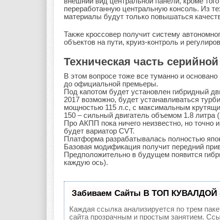
внешний вид центральной панели, кроме того
переработанную центральную консоль. Из тех
материалы будут только повышаться качест
Также кроссовер получит систему автономног
объектов на пути, круиз-контроль и регулиров
Техническая часть серийной
В этом вопросе тоже все туманно и основан
до официальной премьеры.
Под капотом будет установлен гибридный дви
2017 возможно, будет устанавливаться турб
мощностью 115 л.с, с максимальным крутящим
150 – сильный двигатель объемом 1.8 литра 
Про АКПП пока ничего неизвестно, но точно 
будет вариатор CVT.
Платформа разрабатывалась полностью японс
Базовая модификация получит передний прив
Предположительно в будущем появится гибри
каждую ось).
Забиваем Сайты В ТОП КУВАЛДОЙ 
Каждая ссылка анализируется по трем паке
сайта прозрачным и простым занятием. Ссы