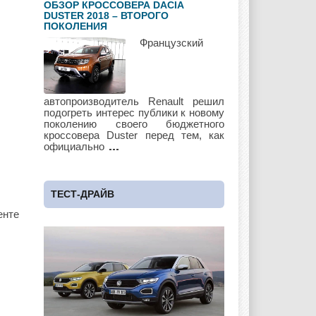
ОБЗОР КРОССОВЕРА DACIA
Saab
Scion
Seat
DUSTER 2018 – ВТОРОГО
ПОКОЛЕНИЯ
Французский
Skoda
Ssang Yong
Subaru
автопроизводитель Renault решил
подогреть интерес публики к новому
поколению своего бюджетного
кроссовера Duster перед тем, как
Suzuki
Toyota
UAZ
официально
ТЕСТ-ДРАЙВ
Vauxhall
Volkswagen
Volvo
енте
Zotye