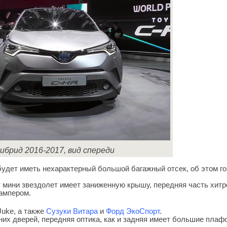
ибрид 2016-2017, вид спереди
будет иметь нехарактерный большой багажный отсек, об этом г
 мини звездолет имеет заниженную крышу, передняя часть хитр
бампером.
uke, а также
Сузуки Витара
и
Форд ЭкоСпорт
.
их дверей, передняя оптика, как и задняя имеет большие плаф