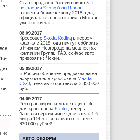
ю
Старт продаж в России нового
3-го
Hyundai
Infiniti
JAC
 ее
поколения SsangYong Rexton
начнется ближе к концу 2018 года,
официальная презентация в Москве
уже состоялась.
06.09.2017
Jaguar
Jeep
Kia
Кроссовер
Skoda Kodiaq
в первом
квартале 2018 года начнут собирать
в Нижнем Новгороде на мощностях
 все
компании Группы ГАЗ, сейчас авто
привозят из Чехии.
16-
Lada
Lamborghini
Lancia
удет
05.09.2017
В России объявлен предзаказ на на
ли
новую модель кроссовера
Mazda
CX-9
, цена авто составила 2 890 000
ров.
руб.
Land Rover
Lifan
Lexus
04.09.2017
Рено расширил комплектацию Life
для кроссовера
Kaptur
, теперь
базовая версия имеет двигатель 1.6
Lotus
Lincoln
Maserati
литра 114 л.с. и вариатор по цене
930 000 рублей.
ние
АВТО-ОБЗОРЫ