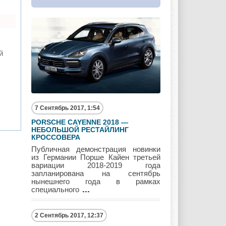
Maybach
Mazda
Mercedes
й
Mercury
Mini
Mitsubishi
Nissan
Opel
Pagani
7 Сентябрь 2017, 1:54
PORSCHE CAYENNE 2018 —
НЕБОЛЬШОЙ РЕСТАЙЛИНГ
КРОССОВЕРА
Peugeot
Pontiac
Porshe
Публичная демонстрация новинки
из Германии Порше Кайен третьей
вариации 2018-2019 года
запланирована на сентябрь
нынешнего года в рамках
специального
Renault
Rolls Royce
Rover
2 Сентябрь 2017, 12:37