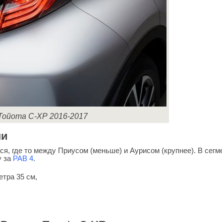
Тойота С-ХР 2016-2017
ми
я, где то между Приусом (меньше) и Аурисом (крупнее). В сегм
у за
РАВ 4
.
тра 35 см,