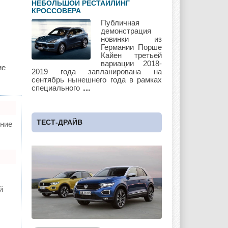
НЕБОЛЬШОЙ РЕСТАЙЛИНГ
Saab
Scion
Seat
КРОССОВЕРА
Публичная
демонстрация
новинки из
Германии Порше
Кайен третьей
Skoda
Ssang Yong
Subaru
вариации 2018-
ие
2019 года запланирована на
сентябрь нынешнего года в рамках
специального
Suzuki
Toyota
UAZ
ТЕСТ-ДРАЙВ
ние
Vauxhall
Volkswagen
Volvo
й
Zotye