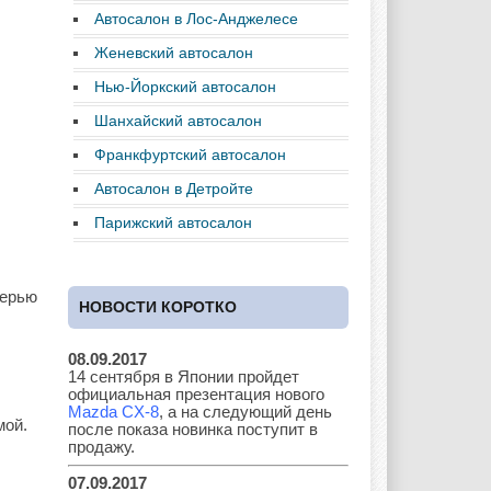
Chrysler
Citroen
Dacia
Автосалон в Лос-Анджелесе
Женевский автосалон
Нью-Йоркский автосалон
Daewoo
Dodge
Dongfeng
Шанхайский автосалон
Франкфуртский автосалон
Автосалон в Детройте
Ferrari
Fiat
Ford
Парижский автосалон
верью
НОВОСТИ КОРОТКО
Great Wall
GAC
GAZ
08.09.2017
14 сентября в Японии пройдет
официальная презентация нового
Geely
Holden
Honda
Mazda CX-8
, а на следующий день
мой.
после показа новинка поступит в
продажу.
07.09.2017