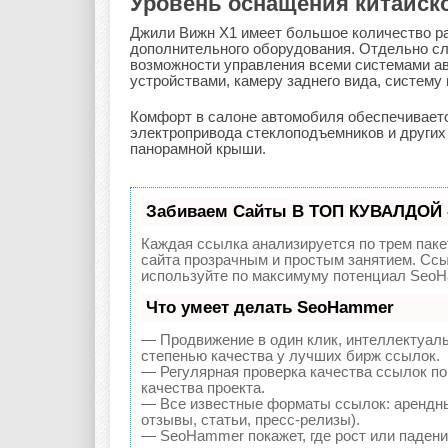
Уровень оснащения китайск
Джили Вижн Х1 имеет большое количество ра
дополнительного оборудования. Отдельно сл
возможности управления всеми системами а
устройствами, камеру заднего вида, систему н
Комфорт в салоне автомобиля обеспечиваетс
электропривода стеклоподъемников и других
панорамной крыши.
Забиваем Сайты В ТОП КУВАЛДОЙ 
Каждая ссылка анализируется по трем паке
сайта прозрачным и простым занятием. Ссы
используйте по максимуму потенциал SeoH
Что умеет делать SeoHammer
— Продвижение в один клик, интеллектуал
степенью качества у лучших бирж ссылок.
— Регулярная проверка качества ссылок по
качества проекта.
— Все известные форматы ссылок: арендны
отзывы, статьи, пресс-релизы).
— SeoHammer покажет, где рост или падение