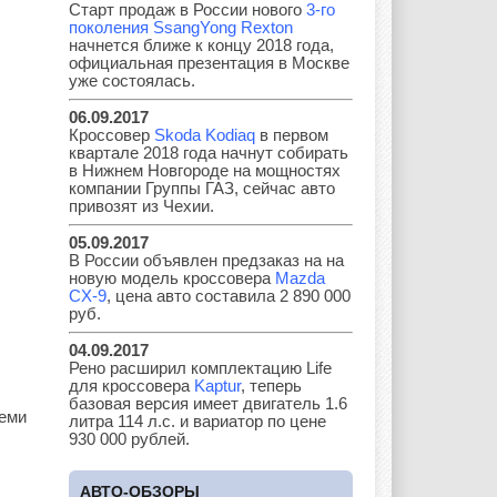
Старт продаж в России нового
3-го
Hyundai
Infiniti
JAC
поколения SsangYong Rexton
начнется ближе к концу 2018 года,
официальная презентация в Москве
уже состоялась.
06.09.2017
Jaguar
Jeep
Kia
Кроссовер
Skoda Kodiaq
в первом
квартале 2018 года начнут собирать
в Нижнем Новгороде на мощностях
компании Группы ГАЗ, сейчас авто
привозят из Чехии.
Lada
Lamborghini
Lancia
05.09.2017
В России объявлен предзаказ на на
новую модель кроссовера
Mazda
CX-9
, цена авто составила 2 890 000
руб.
Land Rover
Lifan
Lexus
04.09.2017
Рено расширил комплектацию Life
для кроссовера
Kaptur
, теперь
базовая версия имеет двигатель 1.6
семи
Lotus
Lincoln
Maserati
литра 114 л.с. и вариатор по цене
930 000 рублей.
АВТО-ОБЗОРЫ