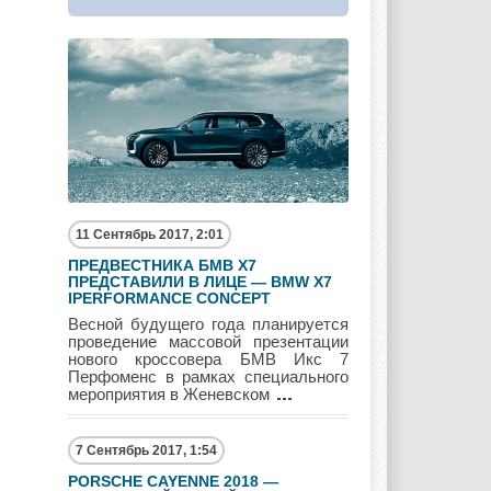
Maybach
Mazda
Mercedes
Mercury
Mini
Mitsubishi
Nissan
Opel
Pagani
11 Сентябрь 2017, 2:01
ПРЕДВЕСТНИКА БМВ Х7
ПРЕДСТАВИЛИ В ЛИЦЕ — BMW X7
IPERFORMANCE CONCEPT
Peugeot
Pontiac
Porshe
Весной будущего года планируется
проведение массовой презентации
нового кроссовера БМВ Икс 7
Перфоменс в рамках специального
мероприятия в Женевском
Renault
Rolls Royce
Rover
7 Сентябрь 2017, 1:54
PORSCHE CAYENNE 2018 —