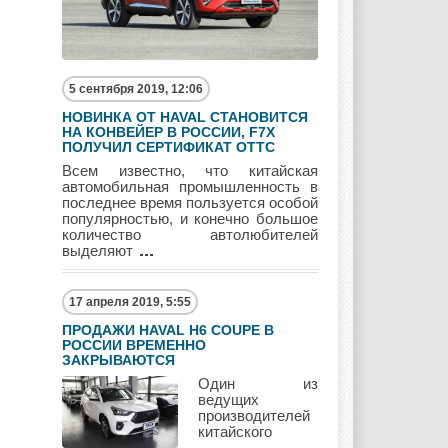
Lotus
Lincoln
Maserati
5 сентября 2019, 12:06
Maybach
Mazda
Mercedes
НОВИНКА ОТ HAVAL СТАНОВИТСЯ
НА КОНВЕЙЕР В РОССИИ, F7Х
ПОЛУЧИЛ СЕРТИФИКАТ ОТТС
Всем известно, что китайская
автомобильная промышленность в
Mercury
Mini
Mitsubishi
последнее время пользуется особой
популярностью, и конечно большое
количество автолюбителей
выделяют
Nissan
Opel
Pagani
17 апреля 2019, 5:55
ПРОДАЖИ HAVAL H6 COUPE В
РОССИИ ВРЕМЕННО
ЗАКРЫВАЮТСЯ
Peugeot
Pontiac
Porshe
Один из
ведущих
производителей
китайского