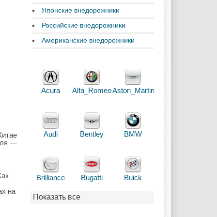
Японские внедорожники
Российские внедорожники
Американские внедорожники
Acura
Alfa_Romeo
Aston_Martin
Audi
Bentley
BMW
Китае
еля —
Как
Brilliance
Bugatti
Buick
ах на
Показать все