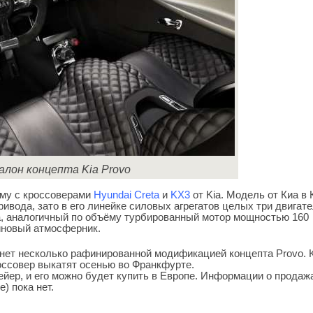
алон концепта Kia Provo
му с кроссоверами
Hyundai Creta
и
KX3
от Kia. Модель от Киа в 
ривода, зато в его линейке силовых агрегатов целых три двигат
, аналогичный по объёму турбированный мотор мощностью 160
иновый атмосферник.
анет несколько рафинированной модификацией концепта Provo. 
оссовер выкатят осенью во Франкфурте.
ейер, и его можно будет купить в Европе. Информации о продаж
) пока нет.