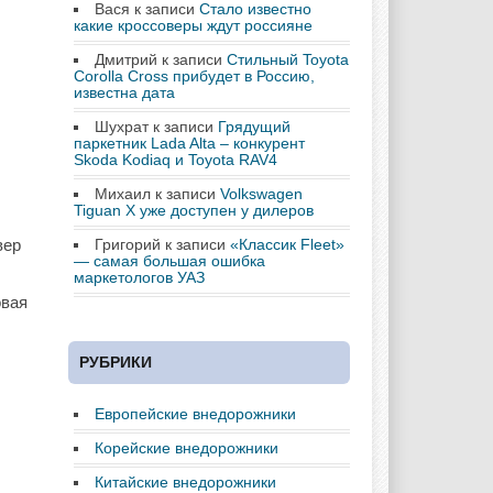
Вася
к записи
Стало известно
какие кроссоверы ждут россияне
Дмитрий
к записи
Стильный Toyota
Corolla Cross прибудет в Россию,
известна дата
Шухрат
к записи
Грядущий
паркетник Lada Alta – конкурент
Skoda Kodiaq и Toyota RAV4
Михаил
к записи
Volkswagen
Tiguan X уже доступен у дилеров
Григорий
к записи
«Классик Fleet»
вер
— самая большая ошибка
маркетологов УАЗ
овая
РУБРИКИ
Европейские внедорожники
Корейские внедорожники
Китайские внедорожники