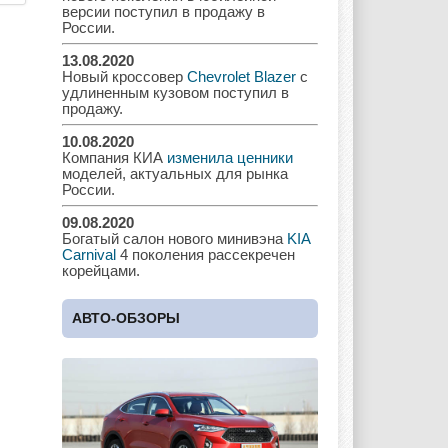
Geely
Holden
Honda
версии поступил в продажу в
России.
13.08.2020
Новый кроссовер
Chevrolet Blazer
с
удлиненным кузовом поступил в
Hyundai
Infiniti
JAC
продажу.
10.08.2020
Компания КИА
изменила ценники
моделей, актуальных для рынка
России.
Jaguar
Jeep
Kia
09.08.2020
Богатый салон нового минивэна
KIA
Carnival
4 поколения рассекречен
корейцами.
Lada
Lamborghini
Lancia
АВТО-ОБЗОРЫ
Land Rover
Lifan
Lexus