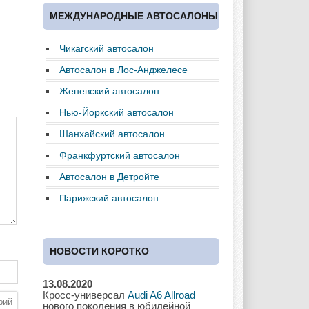
Cadillac
Chery
Chevrolet
МЕЖДУНАРОДНЫЕ АВТОСАЛОНЫ
Чикагский автосалон
Chrysler
Citroen
Dacia
Автосалон в Лос-Анджелесе
Женевский автосалон
Нью-Йоркский автосалон
Daewoo
Dodge
Dongfeng
Шанхайский автосалон
Франкфуртский автосалон
Автосалон в Детройте
Ferrari
Fiat
Ford
Парижский автосалон
НОВОСТИ КОРОТКО
Great Wall
GAC
GAZ
13.08.2020
Кросс-универсал
Audi A6 Allroad
нового поколения в юбилейной