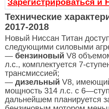
Зарегистрироваться и 
Технические характер
2017-2018
Новый Ниссан Титан доступ
следующими силовыми агре
—
бензиновый
V8 объемом
л.с., комплектуется 7-ступ
трансмиссией;
—
дизельный
V8, имеющий
мощность 314 л.с. с 6—сту
дальнейшем планируется з
бензиновым мотором мень