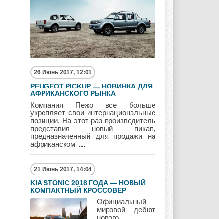
Mitsubishi
Nissan
Opel
Pagani
Peugeot
Pontiac
26 Июнь 2017, 12:01
PEUGEOT PICKUP — НОВИНКА ДЛЯ
АФРИКАНСКОГО РЫНКА
Компания Пежо все больше
укрепляет свои интернациональные
Porshe
Renault
Rolls Royce
позиции. На этот раз производитель
представил новый пикап,
предназначенный для продажи на
африканском
Rover
Saab
Scion
21 Июнь 2017, 14:04
KIA STONIC 2018 ГОДА — НОВЫЙ
КОМПАКТНЫЙ КРОССОВЕР
Официальный
Seat
Skoda
Ssang Yong
мировой дебют
нового