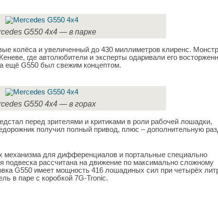
cedes G550 4х4 — в парке
вые колёса и увеличенный до 430 миллиметров клиренс. Монст
еневе, где автолюбители и эксперты одаривали его восторжен
гда ещё G550 был свежим концептом.
cedes G550 4х4 — в горах
едстал перед зрителями и критиками в роли рабочей лошадки,
внедорожник получил полный привод, плюс – дополнительную раз
ых механизма для дифференциалов и портальные специально
я подвеска рассчитана на движение по максимально сложному
овка G550 имеет мощность 416 лошадиных сил при четырёх лит
ль в паре с коробкой 7G-Tronic.