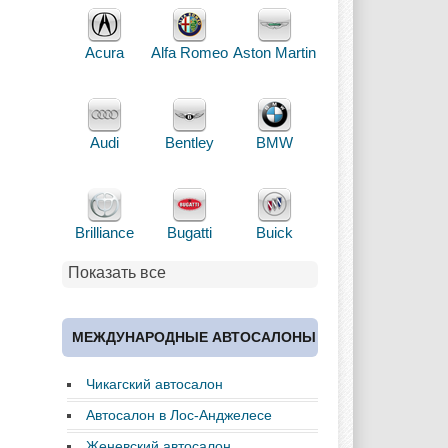
Acura
Alfa Romeo
Aston Martin
Audi
Bentley
BMW
Brilliance
Bugatti
Buick
Показать все
Cadillac
Chery
Chevrolet
МЕЖДУНАРОДНЫЕ АВТОСАЛОНЫ
Чикагский автосалон
Chrysler
Citroen
Dacia
Автосалон в Лос-Анджелесе
Женевский автосалон