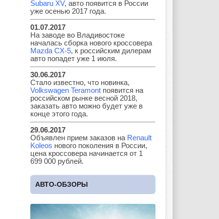
Subaru XV
, авто появится в России
уже осенью 2017 года.
01.07.2017
Kia
Lada
Lamborghini
На заводе во Владивостоке
началась сборка нового кроссовера
Mazda CX-5
, к российским дилерам
авто попадет уже 1 июля.
Lancia
Land Rover
Lifan
30.06.2017
Стало известно, что новинка,
Volkswagen Teramont
появится на
российском рынке весной 2018,
заказать авто можно будет уже в
конце этого года.
Lexus
Lotus
Lincoln
29.06.2017
Объявлен прием заказов на
Renault
Koleos
нового поколения в России,
цена кроссовера начинается от 1
Maserati
Maybach
Mazda
699 000 рублей.
АВТО-ОБЗОРЫ
Mercedes
Mercury
Mini