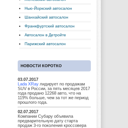
Нью-Йоркский автосалон
Daewoo
Dodge
Ferrari
Шанхайский автосалон
Франкфуртский автосалон
Автосалон в Детройте
Fiat
Ford
Great Wall
Парижский автосалон
НОВОСТИ КОРОТКО
GAZ
Geely
Holden
03.07.2017
Lada XRay
лидирует по продажам
SUV в России, за пять месяцев 2017
Honda
Hyundai
Infiniti
года продано 12268 авто, что на
119% больше, чем за тот же период
прошлого года.
02.07.2017
Компании Субару объявила
JAC
Jaguar
Jeep
предварительную дату старта
продаж 3-го поколения кроссовера