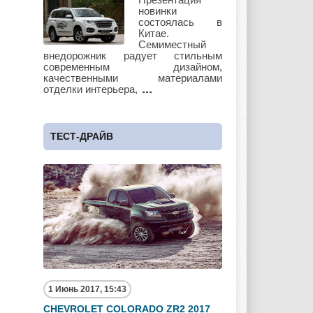
новинки
состоялась в
Китае.
Семиместный
Subaru
Suzuki
Toyota
внедорожник радует стильным
современным дизайном,
качественными материалами
отделки интерьера,
UAZ
Vauxhall
Volkswagen
ТЕСТ-ДРАЙВ
Volvo
Zotye
1 Июнь 2017, 15:43
CHEVROLET COLORADO ZR2 2017