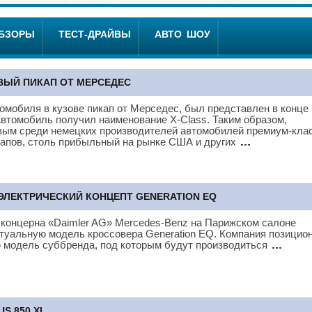
ОБЗОРЫ
ТЕСТ-ДРАЙВЫ
АВТО ШОУ
РВЫЙ ПИКАП ОТ МЕРСЕДЕС
томобиля в кузове пикап от Мерседес, был представлен в конце
 Автомобиль получил наименование X-Class. Таким образом,
вым среди немецких производителей автомобилей премиум-кла
капов, столь прибыльный на рынке США и других
ЭЛЕКТРИЧЕСКИЙ КОНЦЕПТ GENERATION EQ
концерна «Daimler AG» Mercedes-Benz на Парижском салоне
туальную модель кроссовера Generation EQ. Компания позицио
ю модель суббренда, под которым будут производиться
S 850 XL