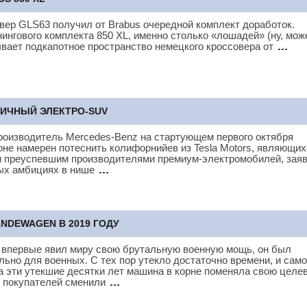
вер GLS63 получил от Brabus очередной комплект доработок.
ингового комплекта 850 XL, именно столько «лошадей» (ну, мож
ывает подкапотное пространство немецкого кроссовера от
ТИЧНЫЙ ЭЛЕКТРО-SUV
роизводитель Mercedes-Benz на стартующем первого октября
не намерен потеснить колифорнийев из Tesla Motors, являющих
 преуспевшим производителями премиум-электромобилей, зая
ых амбициях в нише
DEWAGEN В 2019 ГОДУ
 впервые явил миру свою брутальную военную мощь, он был
ьно для военных. С тех пор утекло достаточно времени, и сам
за эти утекшие десятки лет машина в корне поменяла свою целе
х покупателей сменили