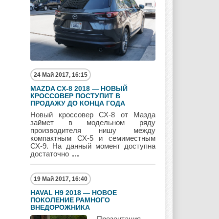
Mitsubishi
Nissan
Opel
Pagani
Peugeot
Pontiac
24 Май 2017, 16:15
MAZDA CX-8 2018 — НОВЫЙ
КРОССОВЕР ПОСТУПИТ В
ПРОДАЖУ ДО КОНЦА ГОДА
Новый кроссовер СХ-8 от Мазда
Porshe
Renault
Rolls Royce
займет в модельном ряду
производителя нишу между
компактным СХ-5 и семиместным
СХ-9. На данный момент доступна
достаточно
Rover
Saab
Scion
19 Май 2017, 16:40
HAVAL H9 2018 — НОВОЕ
ПОКОЛЕНИЕ РАМНОГО
Seat
Skoda
Ssang Yong
ВНЕДОРОЖНИКА
Презентация