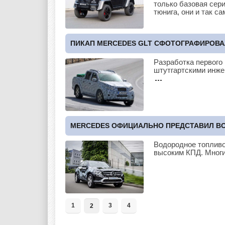
только базовая сери
тюнига, они и так с
ПИКАП MERCEDES GLT СФОТОГРАФИРОВ
Разработка первого
штутгартскими инже
MERCEDES ОФИЦИАЛЬНО ПРЕДСТАВИЛ ВО
Водородное топливо
высоким КПД. Мног
1
3
4
2