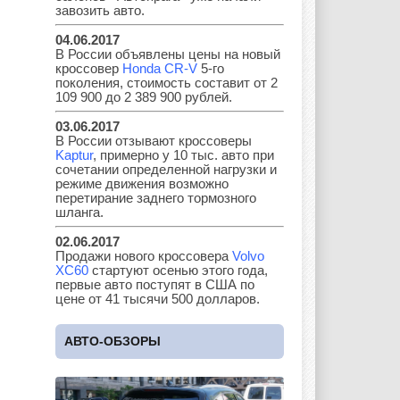
завозить авто.
04.06.2017
В России объявлены цены на новый
Kia
Lada
Lamborghini
кроссовер
Honda CR-V
5-го
поколения, стоимость составит от 2
109 900 до 2 389 900 рублей.
03.06.2017
Lancia
Land Rover
Lifan
В России отзывают кроссоверы
Kaptur
, примерно у 10 тыс. авто при
сочетании определенной нагрузки и
режиме движения возможно
перетирание заднего тормозного
шланга.
Lexus
Lotus
Lincoln
02.06.2017
Продажи нового кроссовера
Volvo
XC60
стартуют осенью этого года,
первые авто поступят в США по
Maserati
Maybach
Mazda
цене от 41 тысячи 500 долларов.
АВТО-ОБЗОРЫ
Mercedes
Mercury
Mini