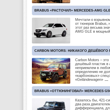
BRABUS «РАСТОЧИЛ» MERCEDES-AMG GLE 6
Мечтали о взрывном
от тюнеров Brabus, 
этот раз весьма зн
AMG GLE в мощны
CARBON MOTORS: НИКАКОГО ДЕШЁВОГО П
Carbon Motors – это
дешёвый пластик в 
неприемлем в любом
определению не дол
«карбоновых» спецов
«Geländewagen»
BRABUS «ОТТЮНИНГОВАЛ» MERCEDES G50
Казалось бы, 421-с
два раза двигателе
дифференциала, дли