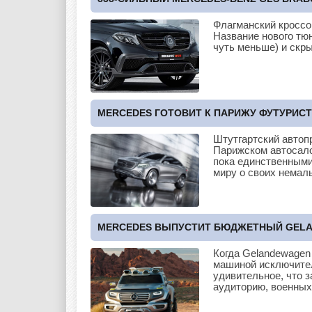
Флагманский кроссо
Название нового тюн
чуть меньше) и скр
MERCEDES ГОТОВИТ К ПАРИЖУ ФУТУРИС
Штутгартский автоп
Парижском автосало
пока единственными
миру о своих немал
MERCEDES ВЫПУСТИТ БЮДЖЕТНЫЙ GELAN
Когда Gelandewagen
машиной исключител
удивительное, что 
аудиторию, военны