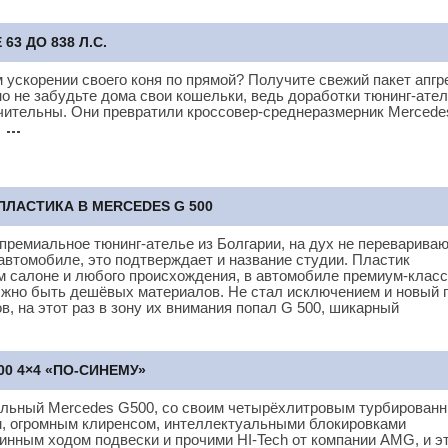
3 ДО 838 Л.С.
 ускорении своего коня по прямой? Получите свежий пакет апгр
но не забудьте дома свои кошельки, ведь доработки тюнинг-ател
ачительны. Они превратили кроссовер-среднеразмерник Mercede
й
ЛАСТИКА В MERCEDES G 500
 премиальное тюнинг-ателье из Болгарии, на дух не переварива
автомобиле, это подтверждает и название студии. Пластик
 салоне и любого происхождения, в автомобиле премиум-класс
жно быть дешёвых материалов. Не стал исключением и новый 
, на этот раз в зону их внимания попал G 500, шикарный
0 4×4 «ПО-СИНЕМУ»
ильный Mercedes G500, со своим четырёхлитровым турбирован
м, огромным клиренсом, интеллектуальными блокировками
нным ходом подвески и прочими HI-Tech от компании AMG, и э