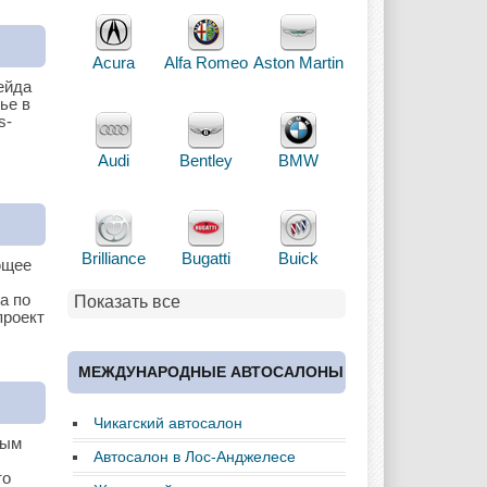
Acura
Alfa Romeo
Aston Martin
ейда
ье в
s-
Audi
Bentley
BMW
Brilliance
Bugatti
Buick
ющее
а по
Показать все
проект
Cadillac
Chery
Chevrolet
МЕЖДУНАРОДНЫЕ АВТОСАЛОНЫ
Чикагский автосалон
ным
Chrysler
Citroen
Dacia
Автосалон в Лос-Анджелесе
то