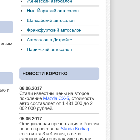
Женевский автосалон
о
Нью-Йоркский автосалон
Daewoo
Dodge
Ferrari
Шанхайский автосалон
Франкфуртский автосалон
Автосалон в Детройте
чливым
Fiat
Ford
Great Wall
Парижский автосалон
НОВОСТИ КОРОТКО
GAZ
Geely
Holden
06.06.2017
ью и
Стали известны цены на второе
поколение
Mazda CX-5
, стоимость
Honda
Hyundai
Infiniti
авто составляет от 1 431 000 до 2
002 000 рублей.
05.06.2017
Официальная презентация в России
нового кроссовера
Skoda Kodiaq
JAC
Jaguar
Jeep
состоится 3 и 4 июня, в сети
салонов «Автопрага» уже начали