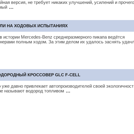
йная версия, не требует никаких улучшений, усилений и прочег
амый
АЛИ НА ХОДОВЫХ ИСПЫТАНИЯХ
 в истории Mercedes-Benz среднеразмерного пикапа ведётся
нерами полным ходом. За этим делом их удалось заснять уда
ДОРОДНЫЙ КРОССОВЕР GLC F-CELL
 уже давно привлекает автопроизводителей своей экологичност
ие называют водород топливом