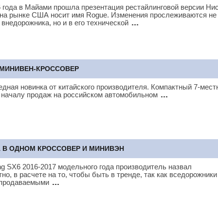
6 года в Майами прошла презентация рестайлинговой версии Ни
 на рынке США носит имя Rogue. Изменения прослеживаются не
 внедорожника, но и в его технической
Й МИНИВЕН-КРОССОВЕР
редная новинка от китайского производителя. Компактный 7-мес
к началу продаж на российском автомобильном
А В ОДНОМ КРОССОВЕР И МИНИВЭН
g SX6 2016-2017 модельного года производитель назвал
но, в расчете на то, чтобы быть в тренде, так как вседорожники
 продаваемыми