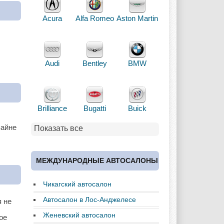
Acura
Alfa Romeo
Aston Martin
Audi
Bentley
BMW
Brilliance
Bugatti
Buick
зайне
Показать все
Cadillac
Chery
Chevrolet
МЕЖДУНАРОДНЫЕ АВТОСАЛОНЫ
Чикагский автосалон
Chrysler
Citroen
Dacia
Автосалон в Лос-Анджелесе
я не
Женевский автосалон
ое