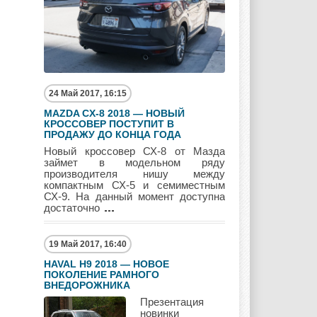
Mitsubishi
Nissan
Opel
Pagani
Peugeot
Pontiac
24 Май 2017, 16:15
MAZDA CX-8 2018 — НОВЫЙ
КРОССОВЕР ПОСТУПИТ В
ПРОДАЖУ ДО КОНЦА ГОДА
Новый кроссовер СХ-8 от Мазда
Porshe
Renault
Rolls Royce
займет в модельном ряду
производителя нишу между
компактным СХ-5 и семиместным
СХ-9. На данный момент доступна
достаточно
Rover
Saab
Scion
19 Май 2017, 16:40
HAVAL H9 2018 — НОВОЕ
ПОКОЛЕНИЕ РАМНОГО
Seat
Skoda
Ssang Yong
ВНЕДОРОЖНИКА
Презентация
новинки