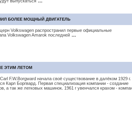
будут выпускаться
УЧИЛ БОЛЕЕ МОЩНЫЙ ДВИГАТЕЛЬ
нцерн Volkswagen распространил первые официальные
апа Volkswagen Amarok последней
ЖЕ ЭТИМ ЛЕТОМ
arl F.W.Borgward начала своё существование в далёком 1929 г.
ся Карл Боргвард. Первая специализация компании - создание
ов, а так же легковых машинок. 1961 г увенчался крахом - комп