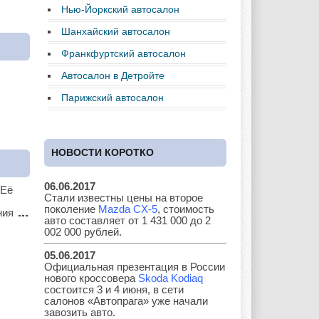
Нью-Йоркский автосалон
Daewoo
Dodge
Ferrari
Шанхайский автосалон
Франкфуртский автосалон
Автосалон в Детройте
Fiat
Ford
Great Wall
Парижский автосалон
НОВОСТИ КОРОТКО
GAZ
Geely
Holden
06.06.2017
 Её
Стали известны цены на второе
поколение
Mazda CX-5
, стоимость
ания
Honda
Hyundai
Infiniti
авто составляет от 1 431 000 до 2
002 000 рублей.
05.06.2017
Официальная презентация в России
нового кроссовера
Skoda Kodiaq
JAC
Jaguar
Jeep
состоится 3 и 4 июня, в сети
салонов «Автопрага» уже начали
завозить авто.