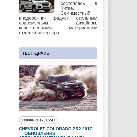
состоялась в
Китае.
Семиместный
Subaru
Suzuki
Toyota
внедорожник радует стильным
современным дизайном,
качественными материалами
отделки интерьера,
UAZ
Vauxhall
Volkswagen
ТЕСТ-ДРАЙВ
Volvo
Zotye
1 Июнь 2017, 15:43
CHEVROLET COLORADO ZR2 2017
— ОБНОВЛЕНИЕ