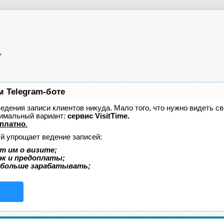
м Telegram-боте
 ведения записи клиентов никуда. Мало того, что нужно видеть с
тимальный вариант:
сервис VisitTime.
платно
.
ый упрощает ведение записей:
т им о визите;
эк и предоплаты;
 больше зарабатывать;