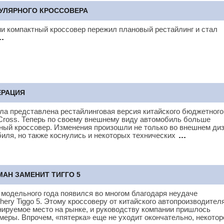
ОПУЛЯРНОГО КРОССОВЕРА
и компактный кроссовер пережил плановый рестайлинг и стал
ЕРАЦИЯ
ыла представлена рестайлинговая версия китайского бюджетного
Cross. Теперь по своему внешнему виду автомобиль больше
ный кроссовер. Изменения произошли не только во внешнем ди
биля, но также коснулись и некоторых технических
МАН ЗАМЕНИТ ТИГГО 5
о модельного года появился во многом благодаря неудаче
ery Tiggo 5. Этому кроссоверу от китайского автопроизводител
нируемое место на рынке, и руководству компании пришлось
меры. Впрочем, «пятерка» еще не уходит окончательно, некотор