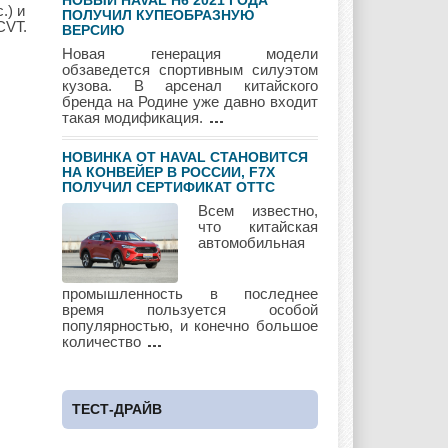
НОВЫЙ HAVAL H6 2021 ГОДА
.) и
ПОЛУЧИЛ КУПЕОБРАЗНУЮ
CVT.
ВЕРСИЮ
Maybach
Mazda
Mercedes
Новая генерация модели
обзаведется спортивным силуэтом
кузова. В арсенал китайского
бренда на Родине уже давно входит
такая модификация.
Mercury
Mini
Mitsubishi
НОВИНКА ОТ HAVAL СТАНОВИТСЯ
НА КОНВЕЙЕР В РОССИИ, F7Х
ПОЛУЧИЛ СЕРТИФИКАТ ОТТС
Всем известно,
Nissan
Opel
Pagani
что китайская
автомобильная
промышленность в последнее
Peugeot
Pontiac
Porshe
время пользуется особой
популярностью, и конечно большое
количество
Renault
Rolls Royce
Rover
ТЕСТ-ДРАЙВ