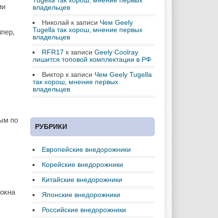
Tugella так хорош, мнение первых
ми
владельцев
Николай
к записи
Чем Geely
Tugella так хорош, мнение первых
пер,
владельцев
RFR17
к записи
Geely Coolray
лишится топовой комплектации в РФ
Виктор
к записи
Чем Geely Tugella
так хорош, мнение первых
владельцев
ым по
РУБРИКИ
Европейские внедорожники
Корейские внедорожники
Китайские внедорожники
 окна
Японские внедорожники
Российские внедорожники