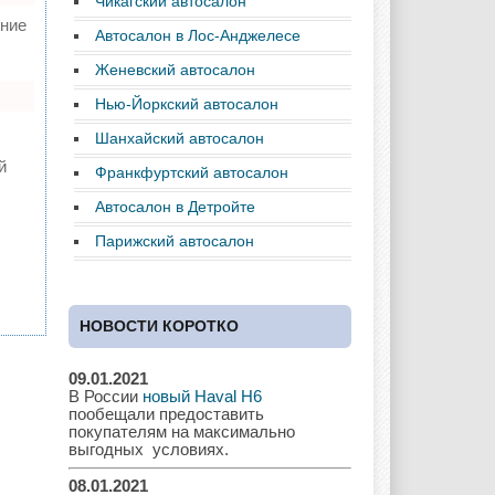
Чикагский автосалон
ние
Chrysler
Citroen
Dacia
Автосалон в Лос-Анджелесе
Женевский автосалон
Нью-Йоркский автосалон
Daewoo
Dodge
Dongfeng
Шанхайский автосалон
й
Франкфуртский автосалон
Автосалон в Детройте
Ferrari
Fiat
Ford
Парижский автосалон
НОВОСТИ КОРОТКО
Great Wall
GAC
GAZ
09.01.2021
В России
новый Haval H6
пообещали предоставить
Geely
Holden
Honda
покупателям на максимально
выгодных условиях.
08.01.2021