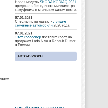
Новая модель
SKODA KODIAQ 2021
предстала без единого миллиметра
Hyundai
Infiniti
JAC
камуфляжа в стильном синем цвете.
07.01.2021
Специалисты назвали
лучшие
семейные автомобили
2020 года.
Jaguar
Jeep
Kia
07.01.2021
Этот кроссовер
поставит крест на
продажах Lada Niva и Renault Duster
в России.
Lada
Lamborghini
Lancia
АВТО-ОБЗОРЫ
Land Rover
Lifan
Lexus
чением
Lotus
Lincoln
Maserati