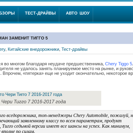
ОБЗОРЫ
ТЕСТ-ДРАЙВЫ
АВТО ШОУ
МАН ЗАМЕНИТ ТИГГО 5
ery
,
Китайские внедорожники
,
Тест-драйвы
лся во многом благодаря неудаче предшественника,
Chery Tiggo 5
дителя не удалось занять планируемое место на рынке, и руков
 Впрочем, «пятерка» еще не уходит окончательно, некоторое в
Чери Тигго 7 2016-2017 года
ого вседорожника, топ-менеджеры Chery Automobile, пожалуй, н
ечающий заявленному классу по всем параметрам, продукт
Тигго седьмой версии имеет все шансы на успех. Как минимум,
 вполне по силам.