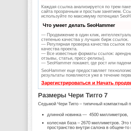
Каждая ссылка анализируется по трем паке
сайта прозрачным и простым занятием. Ссы
используйте по максимуму потенциал SeoH
Что умеет делать SeoHammer
— Продвижение в один клик, интеллектуал
степенью качества у лучших бирж ссылок.
— Регулярная проверка качества ссылок по
качества проекта.
— Все известные форматы ссылок: арендны
отзывы, статьи, пресс-релизы).
— SeoHammer покажет, где рост или падение
SeoHammer еще предоставляет технологи
результаты появляются уже в течение перв
Зарегистрироваться и Начать прод
Размеры Чери Тигго 7
Седьмой Чери Тигго – типичный компактный п
длинной новинка — 4500 миллиметров,
колесная база – 2670 миллиметров. Это 
пространство внутри салона в общем-то