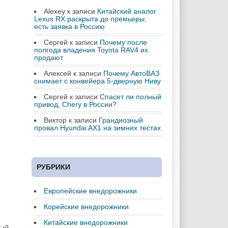
Alexey
к записи
Китайский аналог
Lexus RX раскрыта до премьеры,
есть заявка в Россию
Сергей
к записи
Почему после
полгода владения Toyota RAV4 их
продают
Алексей
к записи
Почему АвтоВАЗ
снимает с конвейера 5-дверную Ниву
Сергей
к записи
Спасет ли полный
привод, Chery в России?
Виктор
к записи
Грандиозный
провал Hyundai AX1 на зимних тестах
РУБРИКИ
Европейские внедорожники
Корейские внедорожники
Китайские внедорожники
ный