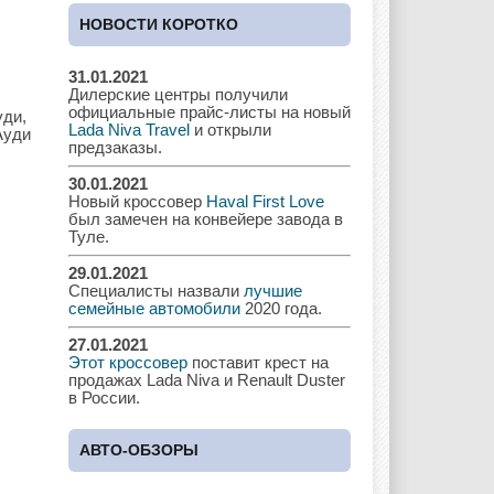
Cadillac
Chery
Chevrolet
НОВОСТИ КОРОТКО
31.01.2021
Дилерские центры получили
Chrysler
Citroen
Dacia
официальные прайс-листы на новый
уди,
Lada Niva Travel
и открыли
Ауди
предзаказы.
30.01.2021
Новый кроссовер
Haval First Love
Daewoo
Dodge
Dongfeng
был замечен на конвейере завода в
Туле.
29.01.2021
Специалисты назвали
лучшие
Ferrari
Fiat
Ford
семейные автомобили
2020 года.
27.01.2021
Этот кроссовер
поставит крест на
продажах Lada Niva и Renault Duster
в России.
Great Wall
GAC
GAZ
АВТО-ОБЗОРЫ