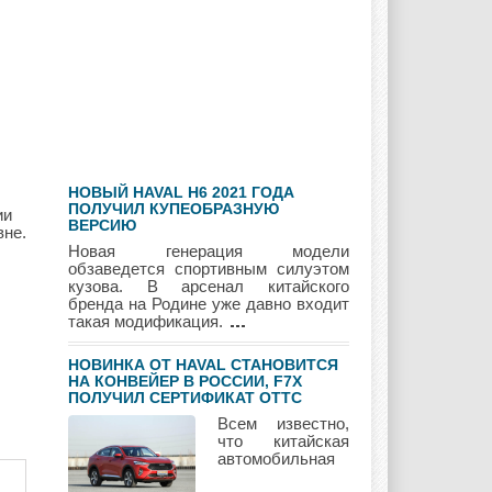
Geely
Holden
Honda
Hyundai
Infiniti
JAC
НОВЫЙ HAVAL H6 2021 ГОДА
Jaguar
Jeep
Kia
ПОЛУЧИЛ КУПЕОБРАЗНУЮ
ии
ВЕРСИЮ
вне.
Новая генерация модели
обзаведется спортивным силуэтом
кузова. В арсенал китайского
бренда на Родине уже давно входит
Lada
Lamborghini
Lancia
такая модификация.
НОВИНКА ОТ HAVAL СТАНОВИТСЯ
НА КОНВЕЙЕР В РОССИИ, F7Х
ПОЛУЧИЛ СЕРТИФИКАТ ОТТС
Land Rover
Lifan
Lexus
Всем известно,
что китайская
автомобильная