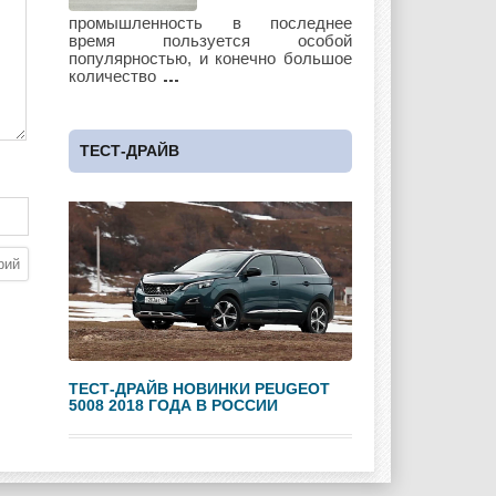
Lotus
Lincoln
Maserati
промышленность в последнее
время пользуется особой
популярностью, и конечно большое
количество
Maybach
Mazda
Mercedes
ТЕСТ-ДРАЙВ
Mercury
Mini
Mitsubishi
Nissan
Opel
Pagani
ТЕСТ-ДРАЙВ НОВИНКИ PEUGEOT
5008 2018 ГОДА В РОССИИ
Peugeot
Pontiac
Porshe