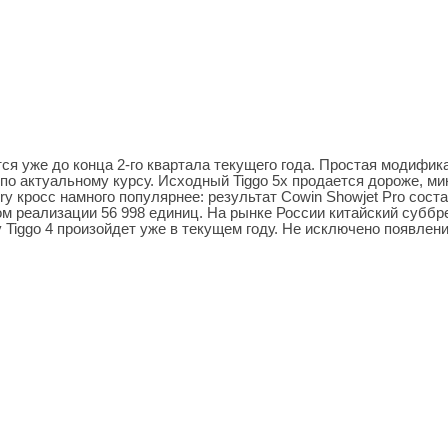
тся уже до конца 2-го квартала текущего года. Простая модифик
 по актуальному курсу. Исходный Tiggo 5x продается дороже, м
ry кросс намного популярнее: результат Cowin Showjet Pro сост
мом реализации 56 998 единиц. На рынке России китайский суббр
 Tiggo 4 произойдет уже в текущем году. Не исключено появлен