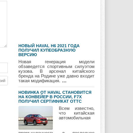
Hyundai
Infiniti
JAC
НОВЫЙ HAVAL H6 2021 ГОДА
Jaguar
Jeep
Kia
ПОЛУЧИЛ КУПЕОБРАЗНУЮ
ВЕРСИЮ
Новая генерация модели
обзаведется спортивным силуэтом
кузова. В арсенал китайского
бренда на Родине уже давно входит
Lada
Lamborghini
Lancia
такая модификация.
НОВИНКА ОТ HAVAL СТАНОВИТСЯ
НА КОНВЕЙЕР В РОССИИ, F7Х
ПОЛУЧИЛ СЕРТИФИКАТ ОТТС
Land Rover
Lifan
Lexus
Всем известно,
что китайская
автомобильная
Lotus
Lincoln
Maserati
промышленность в последнее