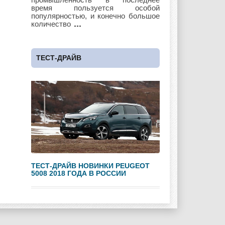
время пользуется особой
популярностью, и конечно большое
количество
Maybach
Mazda
Mercedes
ТЕСТ-ДРАЙВ
Mercury
Mini
Mitsubishi
Nissan
Opel
Pagani
ТЕСТ-ДРАЙВ НОВИНКИ PEUGEOT
5008 2018 ГОДА В РОССИИ
Peugeot
Pontiac
Porshe
Renault
Rolls Royce
Rover