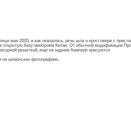
нце мая 2020, и как оказалось, речь шла о кроссовере с приста
и в открытую базу минпрома Китая. От обычной модификации Пр
иаторной решеткой, еще на заднем бампере красуются
и на шпионских фотографиях.