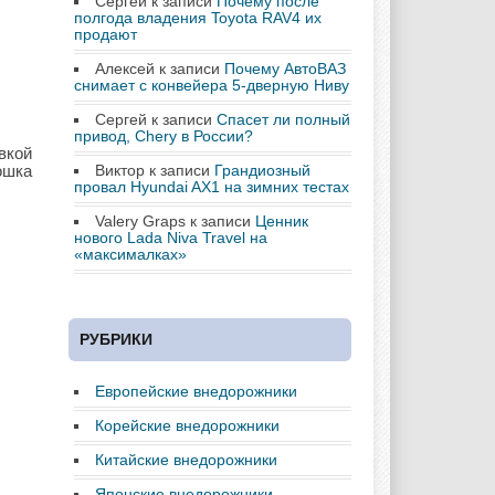
Сергей
к записи
Почему после
полгода владения Toyota RAV4 их
продают
Алексей
к записи
Почему АвтоВАЗ
снимает с конвейера 5-дверную Ниву
Сергей
к записи
Спасет ли полный
привод, Chery в России?
вкой
ошка
Виктор
к записи
Грандиозный
провал Hyundai AX1 на зимних тестах
Valery Graps
к записи
Ценник
нового Lada Niva Travel на
«максималках»
РУБРИКИ
Европейские внедорожники
Корейские внедорожники
Китайские внедорожники
Японские внедорожники