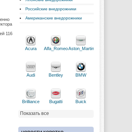
Российские внедорожники
Американские внедорожники
шенно
ектора
ей 116
Acura
Alfa_Romeo
Aston_Martin
Audi
Bentley
BMW
Brilliance
Bugatti
Buick
Показать все
Cadillac
Chery
Chevrolet