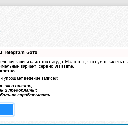
м Telegram-боте
 ведения записи клиентов никуда. Мало того, что нужно видеть с
тимальный вариант:
сервис VisitTime.
платно
.
ый упрощает ведение записей:
т им о визите;
эк и предоплаты;
 больше зарабатывать;