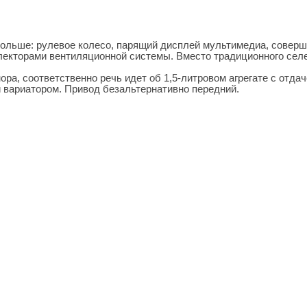
 больше: рулевое колесо, парящий дисплей мультимедиа, совер
лекторами вентиляционной системы. Вместо традиционного сел
ра, соответственно речь идет об 1,5-литровом агрегате с отдач
и вариатором. Привод безальтернативно передний.