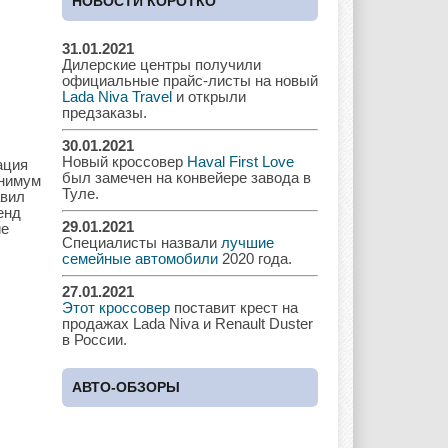
НОВОСТИ КОРОТКО
31.01.2021
Дилерские центры получили
Chrysler
Citroen
Dacia
официальные прайс-листы на новый
Lada Niva Travel
и открыли
предзаказы.
30.01.2021
Новый кроссовер
Haval First Love
ация
Daewoo
Dodge
Dongfeng
был замечен на конвейере завода в
инимум
Туле.
авил
енд
29.01.2021
ие
Специалисты назвали
лучшие
Ferrari
Fiat
Ford
семейные автомобили
2020 года.
27.01.2021
Этот кроссовер
поставит крест на
продажах Lada Niva и Renault Duster
в России.
Great Wall
GAC
GAZ
АВТО-ОБЗОРЫ
Geely
Holden
Honda