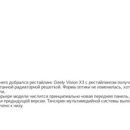
 него добрался рестайлинг. Geely Vision X3 с рестайлингом полу
танной радиаторной решеткой. Форма оптики не изменилась, хо
ли.
ерьере модели числится принципиально новая передняя панель,
тки предыдущей версии. Тачскрин мультимедийной системы вып
чено к низу.