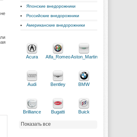
Японские внедорожники
 не
Российские внедорожники
Американские внедорожники
или
вая
Acura
Alfa_Romeo
Aston_Martin
Audi
Bentley
BMW
Brilliance
Bugatti
Buick
Показать все