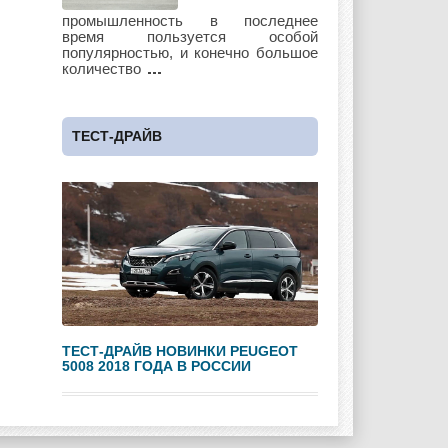
Lotus
Lincoln
Maserati
промышленность в последнее
время пользуется особой
популярностью, и конечно большое
количество
Maybach
Mazda
Mercedes
ТЕСТ-ДРАЙВ
Mercury
Mini
Mitsubishi
Nissan
Opel
Pagani
ТЕСТ-ДРАЙВ НОВИНКИ PEUGEOT
5008 2018 ГОДА В РОССИИ
Peugeot
Pontiac
Porshe