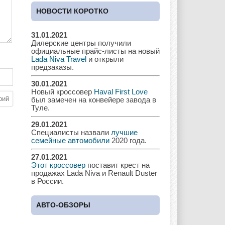
Cadillac
Chery
Chevrolet
НОВОСТИ КОРОТКО
31.01.2021
Дилерские центры получили
Chrysler
Citroen
Dacia
официальные прайс-листы на новый
Lada Niva Travel
и открыли
предзаказы.
30.01.2021
Новый кроссовер
Haval First Love
Daewoo
Dodge
Dongfeng
был замечен на конвейере завода в
Туле.
29.01.2021
Специалисты назвали
лучшие
Ferrari
Fiat
Ford
семейные автомобили
2020 года.
27.01.2021
Этот кроссовер
поставит крест на
продажах Lada Niva и Renault Duster
в России.
Great Wall
GAC
GAZ
АВТО-ОБЗОРЫ