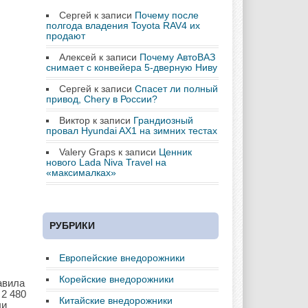
Сергей
к записи
Почему после
полгода владения Toyota RAV4 их
продают
Алексей
к записи
Почему АвтоВАЗ
снимает с конвейера 5-дверную Ниву
Сергей
к записи
Спасет ли полный
привод, Chery в России?
Виктор
к записи
Грандиозный
провал Hyundai AX1 на зимних тестах
Valery Graps
к записи
Ценник
нового Lada Niva Travel на
«максималках»
РУБРИКИ
Европейские внедорожники
Корейские внедорожники
авила
 2 480
Китайские внедорожники
ли