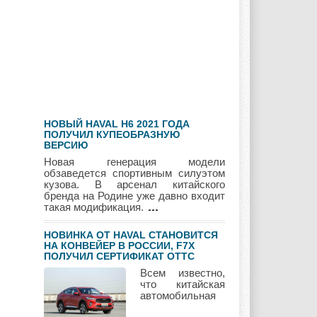
Geely
Holden
Honda
Hyundai
Infiniti
JAC
НОВЫЙ HAVAL H6 2021 ГОДА
Jaguar
Jeep
Kia
ПОЛУЧИЛ КУПЕОБРАЗНУЮ
ВЕРСИЮ
Новая генерация модели
обзаведется спортивным силуэтом
кузова. В арсенал китайского
бренда на Родине уже давно входит
Lada
Lamborghini
Lancia
такая модификация.
НОВИНКА ОТ HAVAL СТАНОВИТСЯ
НА КОНВЕЙЕР В РОССИИ, F7Х
ПОЛУЧИЛ СЕРТИФИКАТ ОТТС
Land Rover
Lifan
Lexus
Всем известно,
что китайская
автомобильная