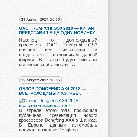
23 Август 2017, 10:00
Nissan
Opel
Pagani
GAC TRUMPCHI GS3 2018 — КИТАЙ
ПРЕДСТАВИЛ ЕЩЕ ОДНУ НОВИНКУ
Наконец то, долгожданный
кроссовер GAC Trumpchi GS3
прошел все испытания и
Peugeot
Pontiac
Porshe
предлагается поклонникам данной
фирмы. В статье будут описаны
основные особенности -
15 Август 2017, 16:55
Renault
Rolls Royce
Rover
ОБЗОР DONGFENG AX4 2018 —
ВСЕПРОХОДИМЫЙ ХЭТЧБЕК
Saab
Scion
Seat
В апреле этого года произошла
публичная презентация нового
кроссовера Dongfeng AX4 в Шанхае.
В Европе данный автомобиль
получил название Dongfeng
Skoda
Ssang Yong
Subaru