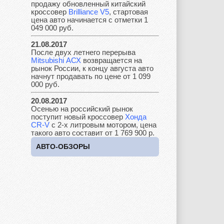
продажу обновленный китайский
кроссовер
Brilliance V5
, стартовая
цена авто начинается с отметки 1
049 000 руб.
Lada
Lamborghini
Lancia
21.08.2017
После двух летнего перерыва
Mitsubishi АСХ
возвращается на
рынок России, к концу августа авто
начнут продавать по цене от 1 099
000 руб.
Land Rover
Lifan
Lexus
20.08.2017
Осенью на российский рынок
поступит новый кроссовер
Хонда
CR-V
с 2-х литровым мотором, цена
Lotus
Lincoln
Maserati
такого авто составит от 1 769 900 р.
АВТО-ОБЗОРЫ
Maybach
Mazda
Mercedes
Mercury
Mini
Mitsubishi