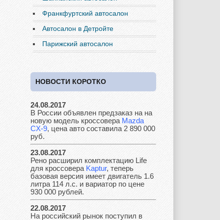
Франкфуртский автосалон
Автосалон в Детройте
Ferrari
Fiat
Ford
Парижский автосалон
НОВОСТИ КОРОТКО
Great Wall
GAC
GAZ
24.08.2017
В России объявлен предзаказ на на
новую модель кроссовера
Mazda
Geely
Holden
Honda
CX-9
, цена авто составила 2 890 000
руб.
23.08.2017
Рено расширил комплектацию Life
для кроссовера
Kaptur
, теперь
Hyundai
Infiniti
JAC
базовая версия имеет двигатель 1.6
литра 114 л.с. и вариатор по цене
930 000 рублей.
22.08.2017
На российский рынок поступил в
Jaguar
Jeep
Kia