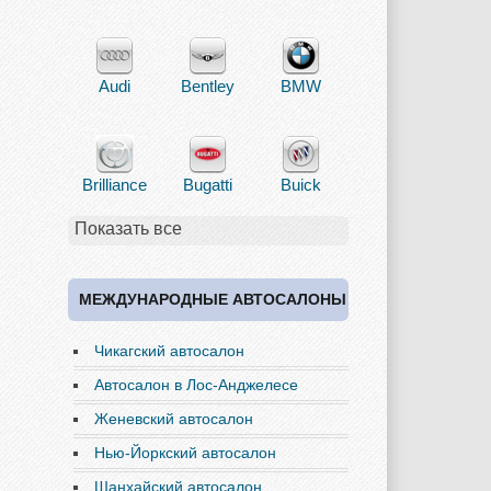
Audi
Bentley
BMW
Brilliance
Bugatti
Buick
Показать все
Cadillac
Chery
Chevrolet
МЕЖДУНАРОДНЫЕ АВТОСАЛОНЫ
Чикагский автосалон
Chrysler
Citroen
Dacia
Автосалон в Лос-Анджелесе
Женевский автосалон
Нью-Йоркский автосалон
Daewoo
Dodge
Dongfeng
Шанхайский автосалон