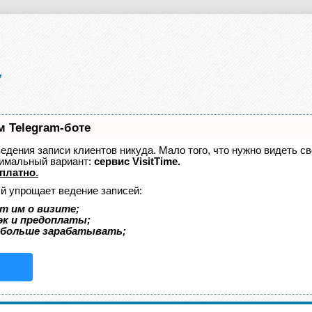
м Telegram-боте
 ведения записи клиентов никуда. Мало того, что нужно видеть с
тимальный вариант:
сервис VisitTime.
платно
.
ый упрощает ведение записей:
т им о визите;
эк и предоплаты;
 больше зарабатывать;