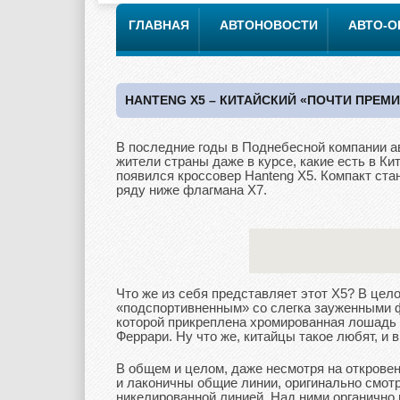
ГЛАВНАЯ
АВТОНОВОСТИ
АВТО-
HANTENG X5 – КИТАЙСКИЙ «ПОЧТИ ПРЕМ
В последние годы в Поднебесной компании ав
жители страны даже в курсе, какие есть в Кит
появился кроссовер Hanteng X5. Компакт ста
ряду ниже флагмана X7.
Что же из себя представляет этот X5? В цел
«подспортивненным» со слегка зауженными ф
которой прикреплена хромированная лошадь 
Феррари. Ну что же, китайцы такое любят, и ви
В общем и целом, даже несмотря на откровен
и лаконичны общие линии, оригинально смот
никелированной линией. Над ними органично 