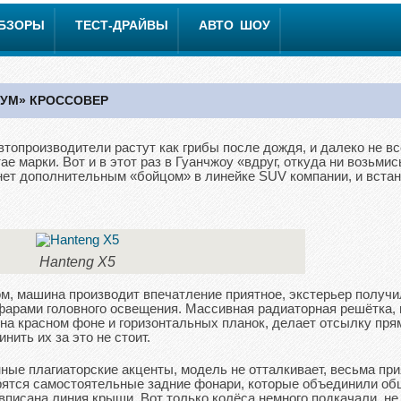
ОБЗОРЫ
ТЕСТ-ДРАЙВЫ
АВТО ШОУ
ИУМ» КРОССОВЕР
топроизводители растут как грибы после дождя, и далеко не вс
ае марки. Вот и в этот раз в Гуанчжоу «вдруг, откуда ни возьмис
нет дополнительным «бойцом» в линейке SUV компании, и встан
Hanteng X5
ом, машина производит впечатление приятное, экстерьер получ
арами головного освещения. Массивная радиаторная решётка, 
на красном фоне и горизонтальных планок, делает отсылку пря
нить их за это не стоит.
ные плагиаторские акценты, модель не отталкивает, весьма пр
рятся самостоятельные задние фонари, которые объединили об
вписана линия крыши. Вот только колёса немного подкачали, не