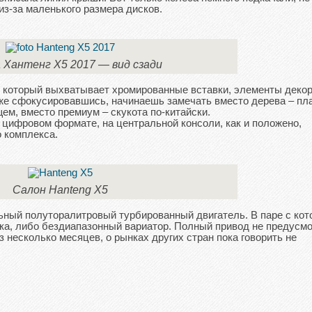
з-за маленького размера дисков.
 Хантенг Х5 2017 — вид сзади
д, который выхватывает хромированные вставки, элементы декор
уже сфокусировавшись, начинаешь замечать вместо дерева – пл
щем, вместо премиум – скукота по-китайски.
цифровом формате, на центральной консоли, как и положено,
 комплекса.
Салон Hanteng X5
ьный полуторалитровый турбированный двигатель. В паре с ко
ка, либо бездиапазонный вариатор. Полный привод не предусмо
 несколько месяцев, о рынках других стран пока говорить не