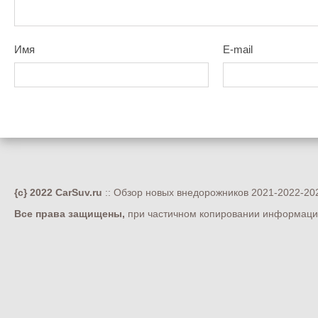
Имя
E-mail
{c} 2022 CarSuv.ru
:: Обзор новых внедорожников 2021-2022-202
Все права защищены,
при частичном копировании информации 