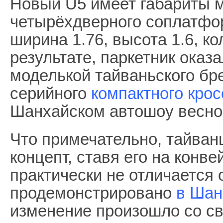
Новый U5 имеет габариты 
четырёхдверного соплатфор
ширина 1.76, высота 1.6, ко
результате, паркетник оказ
моделькой тайваньского бр
серийного
компактного кро
Шанхайском автошоу весной
Что примечательно, тайван
концепт, ставя его на конве
практически не отличается о
продемонстрировано
в Шан
изменение произошло со св