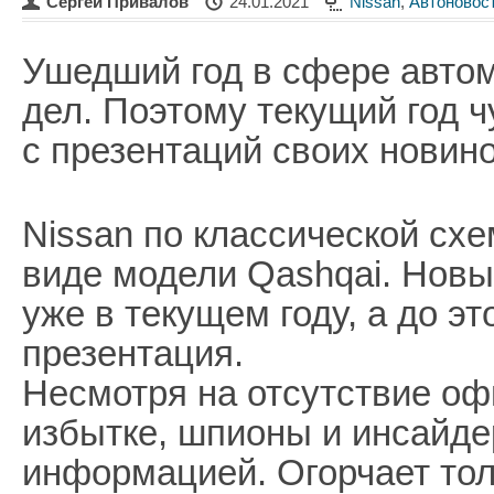
Сергей Привалов
24.01.2021
Nissan
,
Автоновос
Ушедший год в сфере авто
дел. Поэтому текущий год ч
с презентаций своих новино
Nissan по классической сх
виде модели Qashqai. Новы
уже в текущем году, а до э
презентация.
Несмотря на отсутствие о
избытке, шпионы и инсайд
информацией. Огорчает тол