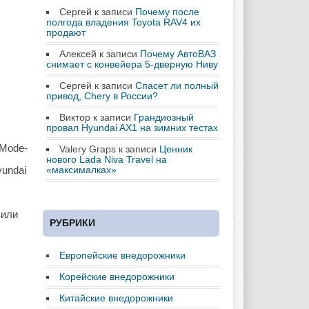
Сергей
к записи
Почему после
полгода владения Toyota RAV4 их
продают
Алексей
к записи
Почему АвтоВАЗ
снимает с конвейера 5-дверную Ниву
Сергей
к записи
Спасет ли полный
привод, Chery в России?
Виктор
к записи
Грандиозный
провал Hyundai AX1 на зимних тестах
 Mode-
Valery Graps
к записи
Ценник
нового Lada Niva Travel на
yundai
«максималках»
вили
РУБРИКИ
Европейские внедорожники
Корейские внедорожники
Китайские внедорожники