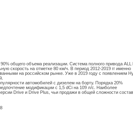
90% общего объема реализации. Система полного привода ALL
ьную скорость на отметке 80 км/ч. В период 2012-2019 гг именно
ванными на российском рынке. Уже в 2019 году с появлением H
й.
опулярности автомобилей с дизелем на борту. Порядка 20%
редпочтение модификации с 1,5 dCi на 109 л/с. Наиболее
сии Drive и Drive Plus, чьи продажи в общей сложности соста