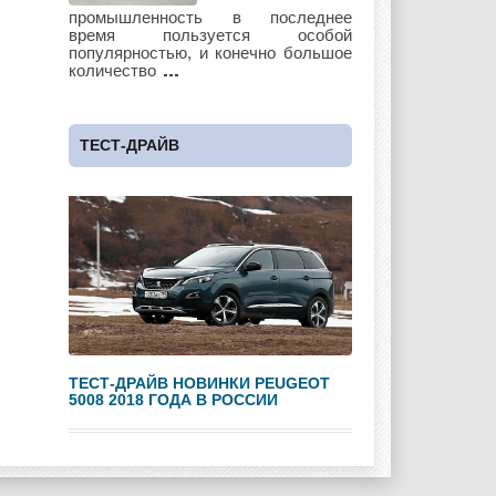
Lotus
Lincoln
Maserati
промышленность в последнее
время пользуется особой
популярностью, и конечно большое
количество
Maybach
Mazda
Mercedes
ТЕСТ-ДРАЙВ
Mercury
Mini
Mitsubishi
Nissan
Opel
Pagani
ТЕСТ-ДРАЙВ НОВИНКИ PEUGEOT
5008 2018 ГОДА В РОССИИ
Peugeot
Pontiac
Porshe