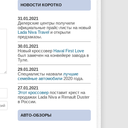
Cadillac
Chery
Chevrolet
НОВОСТИ КОРОТКО
31.01.2021
Дилерские центры получили
Chrysler
Citroen
Dacia
официальные прайс-листы на новый
Lada Niva Travel
и открыли
предзаказы.
30.01.2021
Новый кроссовер
Haval First Love
Daewoo
Dodge
Dongfeng
был замечен на конвейере завода в
Туле.
29.01.2021
Специалисты назвали
лучшие
Ferrari
Fiat
Ford
семейные автомобили
2020 года.
27.01.2021
Этот кроссовер
поставит крест на
продажах Lada Niva и Renault Duster
в России.
Great Wall
GAC
GAZ
АВТО-ОБЗОРЫ