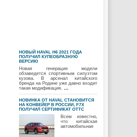
Geely
Holden
Honda
Hyundai
Infiniti
JAC
НОВЫЙ HAVAL H6 2021 ГОДА
Jaguar
Jeep
Kia
ПОЛУЧИЛ КУПЕОБРАЗНУЮ
ВЕРСИЮ
Новая генерация модели
обзаведется спортивным силуэтом
кузова. В арсенал китайского
бренда на Родине уже давно входит
Lada
Lamborghini
Lancia
такая модификация.
НОВИНКА ОТ HAVAL СТАНОВИТСЯ
НА КОНВЕЙЕР В РОССИИ, F7Х
ПОЛУЧИЛ СЕРТИФИКАТ ОТТС
Land Rover
Lifan
Lexus
Всем известно,
что китайская
автомобильная