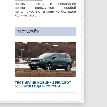
Lotus
Lincoln
Maserati
промышленность в последнее
время пользуется особой
популярностью, и конечно большое
количество
Maybach
Mazda
Mercedes
ТЕСТ-ДРАЙВ
Mercury
Mini
Mitsubishi
Nissan
Opel
Pagani
ТЕСТ-ДРАЙВ НОВИНКИ PEUGEOT
5008 2018 ГОДА В РОССИИ
Peugeot
Pontiac
Porshe