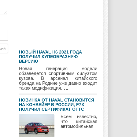
Geely
Holden
Honda
Hyundai
Infiniti
JAC
НОВЫЙ HAVAL H6 2021 ГОДА
Jaguar
Jeep
Kia
ПОЛУЧИЛ КУПЕОБРАЗНУЮ
ВЕРСИЮ
Новая генерация модели
обзаведется спортивным силуэтом
кузова. В арсенал китайского
бренда на Родине уже давно входит
Lada
Lamborghini
Lancia
такая модификация.
НОВИНКА ОТ HAVAL СТАНОВИТСЯ
НА КОНВЕЙЕР В РОССИИ, F7Х
ПОЛУЧИЛ СЕРТИФИКАТ ОТТС
Land Rover
Lifan
Lexus
Всем известно,
что китайская
автомобильная