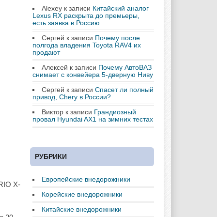
Alexey
к записи
Китайский аналог
Lexus RX раскрыта до премьеры,
есть заявка в Россию
Сергей
к записи
Почему после
полгода владения Toyota RAV4 их
продают
Алексей
к записи
Почему АвтоВАЗ
снимает с конвейера 5-дверную Ниву
Сергей
к записи
Спасет ли полный
привод, Chery в России?
Виктор
к записи
Грандиозный
провал Hyundai AX1 на зимних тестах
РУБРИКИ
Европейские внедорожники
RIO X-
Корейские внедорожники
Китайские внедорожники