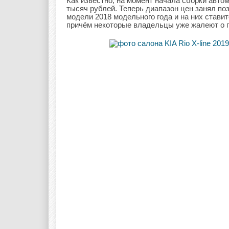
Как известно, на момент начала сборки авто
тысяч рублей. Теперь диапазон цен занял по
модели 2018 модельного года и на них стави
причём некоторые владельцы уже жалеют о п