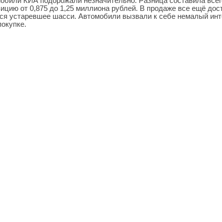
мобили КИА подорожали незначительно. Разница составила всег
зицию от 0,875 до 1,25 миллиона рублей. В продаже все ещё до
тся устаревшее шасси. Автомобили вызвали к себе немалый инт
окупке.