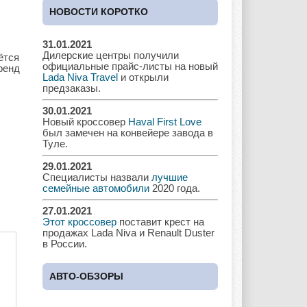
Cadillac
Chery
Chevrolet
НОВОСТИ КОРОТКО
31.01.2021
Дилерские центры получили
ётся
Chrysler
Citroen
Dacia
официальные прайс-листы на новый
ренд
Lada Niva Travel
и открыли
предзаказы.
30.01.2021
Новый кроссовер
Haval First Love
Daewoo
Dodge
Dongfeng
был замечен на конвейере завода в
Туле.
29.01.2021
Специалисты назвали
лучшие
Ferrari
Fiat
Ford
семейные автомобили
2020 года.
27.01.2021
Этот кроссовер
поставит крест на
продажах Lada Niva и Renault Duster
в России.
Great Wall
GAC
GAZ
АВТО-ОБЗОРЫ