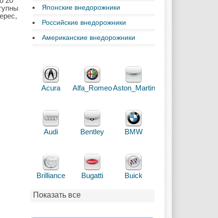
о 20
Японские внедорожники
ступны
ерес,
Российские внедорожники
Американские внедорожники
Acura
Alfa_Romeo
Aston_Martin
Audi
Bentley
BMW
Brilliance
Bugatti
Buick
Показать все