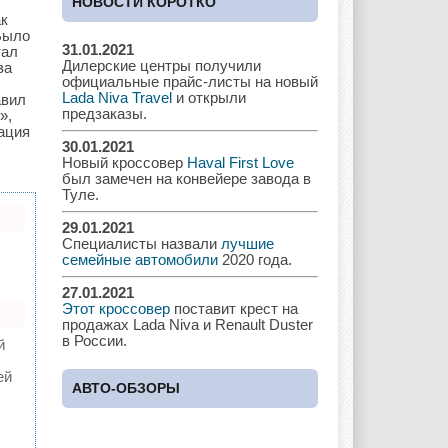
НОВОСТИ КОРОТКО
ак
 Было
31.01.2021
тал
Дилерские центры получили
за
Chrysler
Citroen
Dacia
официальные прайс-листы на новый
Lada Niva Travel
и открыли
авил
предзаказы.
»,
ация
30.01.2021
Новый кроссовер
Haval First Love
Daewoo
Dodge
Dongfeng
был замечен на конвейере завода в
Туле.
29.01.2021
Специалисты назвали
лучшие
Ferrari
Fiat
Ford
семейные автомобили
2020 года.
27.01.2021
Этот кроссовер
поставит крест на
продажах Lada Niva и Renault Duster
в России.
й
Great Wall
GAC
GAZ
ей
АВТО-ОБЗОРЫ
Geely
Holden
Honda