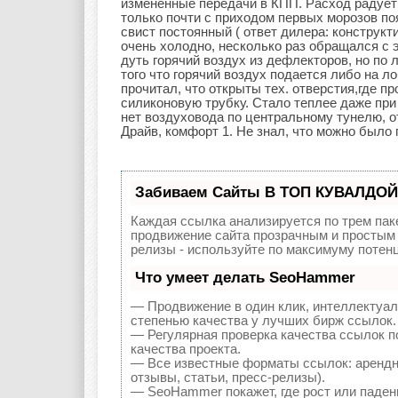
измененные передачи в КПП. Расход радует: 
только почти с приходом первых морозов поя
свист постоянный ( ответ дилера: конструкт
очень холодно, несколько раз обращался с 
дуть горячий воздух из дефлекторов, но по 
того что горячий воздух подается либо на л
прочитал, что открыты тех. отверстия,где п
силиконовую трубку. Стало теплее даже при 
нет воздуховода по центральному тунелю, о
Драйв, комфорт 1. Не знал, что можно было
Забиваем Сайты В ТОП КУВАЛДОЙ 
Каждая ссылка анализируется по трем пак
продвижение сайта прозрачным и простым 
релизы - используйте по максимуму поте
Что умеет делать SeoHammer
— Продвижение в один клик, интеллектуал
степенью качества у лучших бирж ссылок.
— Регулярная проверка качества ссылок п
качества проекта.
— Все известные форматы ссылок: арендны
отзывы, статьи, пресс-релизы).
— SeoHammer покажет, где рост или падени