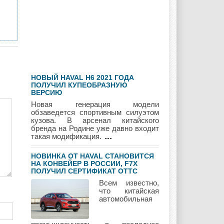
Hyundai
Infiniti
JAC
НОВЫЙ HAVAL H6 2021 ГОДА
Jaguar
Jeep
Kia
ПОЛУЧИЛ КУПЕОБРАЗНУЮ
ВЕРСИЮ
Новая генерация модели
обзаведется спортивным силуэтом
кузова. В арсенал китайского
бренда на Родине уже давно входит
Lada
Lamborghini
Lancia
такая модификация.
НОВИНКА ОТ HAVAL СТАНОВИТСЯ
НА КОНВЕЙЕР В РОССИИ, F7Х
ПОЛУЧИЛ СЕРТИФИКАТ ОТТС
Land Rover
Lifan
Lexus
Всем известно,
что китайская
автомобильная
Lotus
Lincoln
Maserati