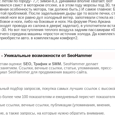
летом по городу- 7,7; зимой-8,3. Динамики вполне хватает. Вот
вился свист в моторном отсеке, а в этом году морозы под 30, т
ивная особенность мотора, так должно быть.) И самое главное:
этой проблемой. После заделывания дыры где то возле печки, с
левой ноге все равно дул холодный ветер. запотевали стекла из 
обовое и ноги, либо на боковые и ноги. На форуме Роно Аркана
роходят провода из салона в двери( заделал), в уплотнители вст
-30. Но вот поступления теплого воздуха задним пассажирам «0
тчего середина машины «просто» источник холода. Да комплект
 приобрести авто. в комплектации комфорт2.
- Уникальные возможности от SeoHammer
етам оценки:
SEO, Трафик и SMM.
SeoHammer делает
занятием. Ссылки, вечные ссылки, статьи, упоминания, пресс-
нциал SeoHammer для продвижения вашего сайта.
ьный подбор запросов, покупка самых лучших ссылок с высоко
о более чем 100 показателям и ежедневный пересчет показател
е ссылки, вечные ссылки, публикации (упоминания, мнения,
е, а также запросы, на которые нужно обратить внимание.