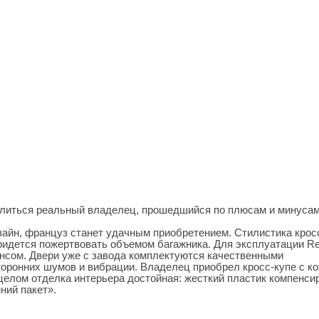
литься реальный владелец, прошедшийся по плюсам и минуса
айн, француз станет удачным приобретением. Стилистика крос
ридется пожертвовать объемом багажника. Для эксплуатации Re
нсом. Двери уже с завода комплектуются качественными
оронних шумов и вибрации. Владелец приобрел кросс-купе с к
целом отделка интерьера достойная: жесткий пластик компенси
ний пакет».