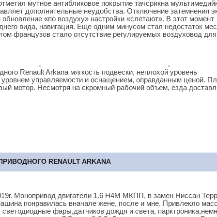
 отметил мутное антибликовое покрытие тачсрикна мультимедий
ставляет дополнительные неудобства. Отключение затемнения э
м обновление «по воздуху» настройки «слетают». В этот момент
аднего вида, навигация. Еще одним минусом стал недостаток ме
том французов стало отсутствие регулируемых воздуховод для
ого Renault Arkana мягкость подвески, неплохой уровень
у уровнем управляемости и оснащением, оправданным ценой. П
овый мотор. Несмотря на скромный рабочий объем, езда доставл
ПРИВОДНОГО RENAULT ARKANA
019г. Монопривод двигатели 1.6 Н4М МКПП, в замен Ниссан Тер
 машина понравилась вначале жене, после и мне. Привлекло мас
: светодиодные фары,датчиков дождя и света, парктроника,немн