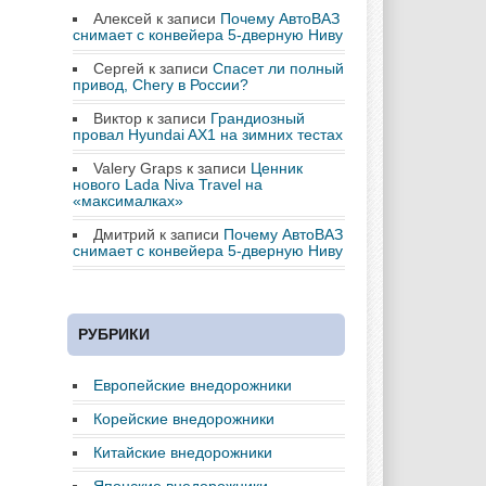
Алексей
к записи
Почему АвтоВАЗ
снимает с конвейера 5-дверную Ниву
Сергей
к записи
Спасет ли полный
привод, Chery в России?
Виктор
к записи
Грандиозный
провал Hyundai AX1 на зимних тестах
Valery Graps
к записи
Ценник
нового Lada Niva Travel на
«максималках»
Дмитрий
к записи
Почему АвтоВАЗ
снимает с конвейера 5-дверную Ниву
РУБРИКИ
Европейские внедорожники
Корейские внедорожники
Китайские внедорожники