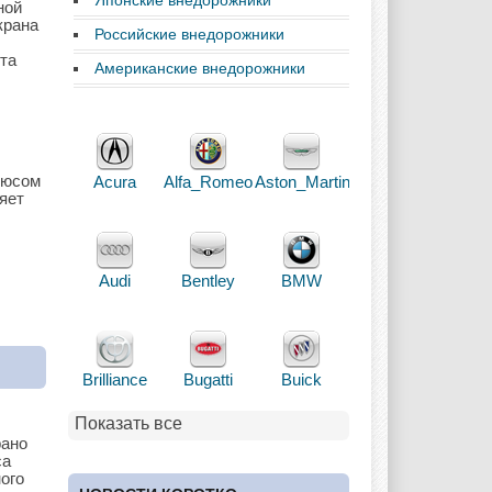
Японские внедорожники
ной
крана
Российские внедорожники
ста
Американские внедорожники
люсом
Acura
Alfa_Romeo
Aston_Martin
яет
Audi
Bentley
BMW
Brilliance
Bugatti
Buick
Показать все
рано
са
ого
Cadillac
Chery
Chevrolet