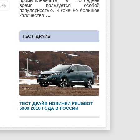
промышленность в последнее
время пользуется особой
популярностью, и конечно большое
количество
Maybach
Mazda
Mercedes
ТЕСТ-ДРАЙВ
Mercury
Mini
Mitsubishi
Nissan
Opel
Pagani
ТЕСТ-ДРАЙВ НОВИНКИ PEUGEOT
5008 2018 ГОДА В РОССИИ
Peugeot
Pontiac
Porshe
Renault
Rolls Royce
Rover