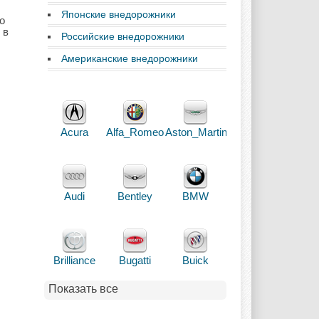
Японские внедорожники
о
 в
Российские внедорожники
Американские внедорожники
Acura
Alfa_Romeo
Aston_Martin
Audi
Bentley
BMW
Brilliance
Bugatti
Buick
Показать все