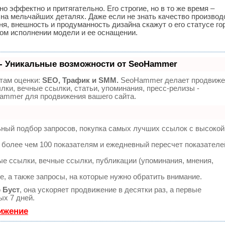
 эффектно и притягательно. Его строгие, но в то же время –
на мельчайших деталях. Даже если не знать качество производ
я, внешность и продуманность дизайна скажут о его статусе го
ом исполнении модели и ее оснащении.
- Уникальные возможности от SeoHammer
там оценки:
SEO, Трафик и SMM.
SeoHammer делает продвиже
лки, вечные ссылки, статьи, упоминания, пресс-релизы -
ammer для продвижения вашего сайта.
ьный подбор запросов, покупка самых лучших ссылок с высокой
 более чем 100 показателям и ежедневный пересчет показателе
е ссылки, вечные ссылки, публикации (упоминания, мнения,
, а также запросы, на которые нужно обратить внимание.
ю
Буст
, она ускоряет продвижение в десятки раз, а первые
ых 7 дней.
вижение