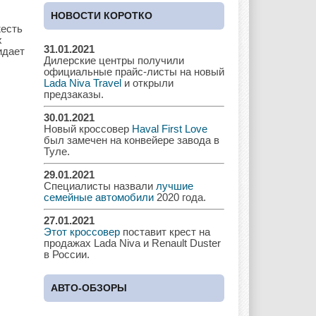
Cadillac
Chery
Chevrolet
НОВОСТИ КОРОТКО
жесть
х
31.01.2021
идает
Дилерские центры получили
Chrysler
Citroen
Dacia
официальные прайс-листы на новый
Lada Niva Travel
и открыли
предзаказы.
30.01.2021
Новый кроссовер
Haval First Love
Daewoo
Dodge
Dongfeng
был замечен на конвейере завода в
Туле.
29.01.2021
Специалисты назвали
лучшие
Ferrari
Fiat
Ford
семейные автомобили
2020 года.
27.01.2021
Этот кроссовер
поставит крест на
продажах Lada Niva и Renault Duster
в России.
Great Wall
GAC
GAZ
АВТО-ОБЗОРЫ