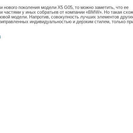
 нового поколения модели Х5 G05, то можно заметить, что ее
и частями у иных собратьев от компании «BMW». Но такая схо
новой модели. Напротив, совокупность лучших элементов други
риправленных индивидуальностью и дерзким стилем, только пр