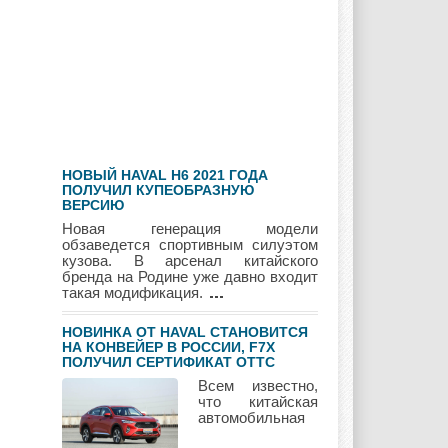
Geely
Holden
Honda
Hyundai
Infiniti
JAC
НОВЫЙ HAVAL H6 2021 ГОДА
Jaguar
Jeep
Kia
ПОЛУЧИЛ КУПЕОБРАЗНУЮ
ВЕРСИЮ
Новая генерация модели
обзаведется спортивным силуэтом
кузова. В арсенал китайского
бренда на Родине уже давно входит
Lada
Lamborghini
Lancia
такая модификация.
НОВИНКА ОТ HAVAL СТАНОВИТСЯ
НА КОНВЕЙЕР В РОССИИ, F7Х
ПОЛУЧИЛ СЕРТИФИКАТ ОТТС
Land Rover
Lifan
Lexus
Всем известно,
что китайская
автомобильная