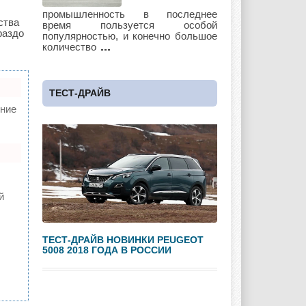
Lotus
Lincoln
Maserati
промышленность в последнее
ства
время пользуется особой
раздо
популярностью, и конечно большое
количество
Maybach
Mazda
Mercedes
ТЕСТ-ДРАЙВ
ние
Mercury
Mini
Mitsubishi
Nissan
Opel
Pagani
й
ТЕСТ-ДРАЙВ НОВИНКИ PEUGEOT
5008 2018 ГОДА В РОССИИ
Peugeot
Pontiac
Porshe