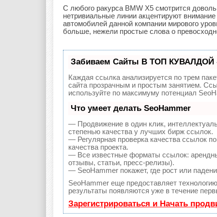
С любого ракурса BMW X5 смотрится довольно
нетривиальные линии акцентируют внимание 
автомобилей данной компании мирового уровн
больше, нежели простые слова о превосходн
Забиваем Сайты В ТОП КУВАЛДОЙ 
Каждая ссылка анализируется по трем паке
сайта прозрачным и простым занятием. Ссы
используйте по максимуму потенциал SeoH
Что умеет делать SeoHammer
— Продвижение в один клик, интеллектуал
степенью качества у лучших бирж ссылок.
— Регулярная проверка качества ссылок по
качества проекта.
— Все известные форматы ссылок: арендны
отзывы, статьи, пресс-релизы).
— SeoHammer покажет, где рост или падение
SeoHammer еще предоставляет технологи
результаты появляются уже в течение перв
Зарегистрироваться и Начать прод