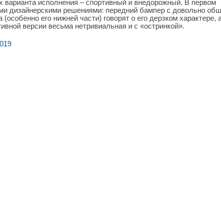
 варианта исполнения – спортивный и внедорожный. В первом
ими дизайнерскими решениями: передний бампер с довольно об
(особенно его нижней части) говорят о его дерзком характере, 
ивной версии весьма нетривиальная и с «остринкой».