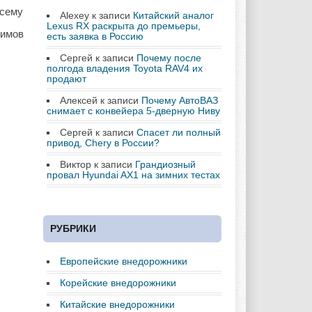
всему
Alexey
к записи
Китайский аналог
Lexus RX раскрыта до премьеры,
жимов
есть заявка в Россию
Сергей
к записи
Почему после
полгода владения Toyota RAV4 их
продают
Алексей
к записи
Почему АвтоВАЗ
снимает с конвейера 5-дверную Ниву
Сергей
к записи
Спасет ли полный
привод, Chery в России?
Виктор
к записи
Грандиозный
провал Hyundai AX1 на зимних тестах
РУБРИКИ
Европейские внедорожники
Корейские внедорожники
Китайские внедорожники