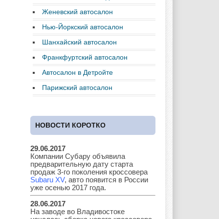
Женевский автосалон
Нью-Йоркский автосалон
Daewoo
Dodge
Ferrari
Шанхайский автосалон
Франкфуртский автосалон
Автосалон в Детройте
Fiat
Ford
Great Wall
Парижский автосалон
НОВОСТИ КОРОТКО
GAZ
Geely
Holden
29.06.2017
Компании Субару объявила
предварительную дату старта
Honda
Hyundai
Infiniti
продаж 3-го поколения кроссовера
Subaru XV
, авто появится в России
уже осенью 2017 года.
28.06.2017
На заводе во Владивостоке
JAC
Jaguar
Jeep