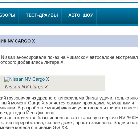
ОБЗОРЫ
ТЕСТ-ДРАЙВЫ
АВТО ШОУ
ИК NV CARGO X
Nissan анонсировала показ на Чикагском автосалоне экстрема
которого добавилась литера X.
Nissan NV Cargo X
й грузовичок из древнего кинофильма Зигзаг удачи, только яп
данный момент Cargo X является самым проходимым, мощным и
омпании. В разработке модификации участвовал и широко извес
 вездеходов Йен Джонсон.
Ниссан в качестве базы использовал станковую версию NV2500
стью переработана, скорее даже , просто заменена. Задняя ос
юймовые колёса с шинами GG X3.