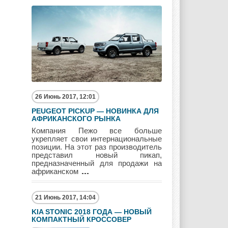
Mitsubishi
Nissan
Opel
Pagani
Peugeot
Pontiac
26 Июнь 2017, 12:01
PEUGEOT PICKUP — НОВИНКА ДЛЯ
АФРИКАНСКОГО РЫНКА
Компания Пежо все больше
Porshe
Renault
Rolls Royce
укрепляет свои интернациональные
позиции. На этот раз производитель
представил новый пикап,
предназначенный для продажи на
африканском
Rover
Saab
Scion
21 Июнь 2017, 14:04
KIA STONIC 2018 ГОДА — НОВЫЙ
КОМПАКТНЫЙ КРОССОВЕР
Seat
Skoda
Ssang Yong