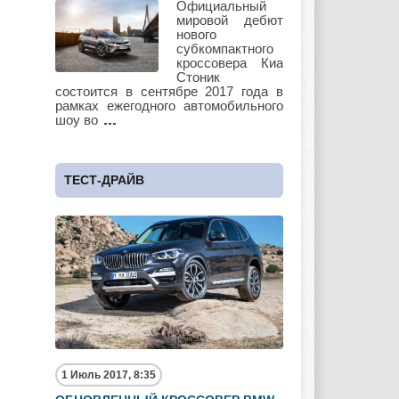
Официальный
мировой дебют
нового
субкомпактного
кроссовера Киа
Subaru
Suzuki
Стоник
Toyota
состоится в сентябре 2017 года в
рамках ежегодного автомобильного
шоу во
UAZ
Vauxhall
Volkswagen
ТЕСТ-ДРАЙВ
Volvo
Zotye
1 Июль 2017, 8:35