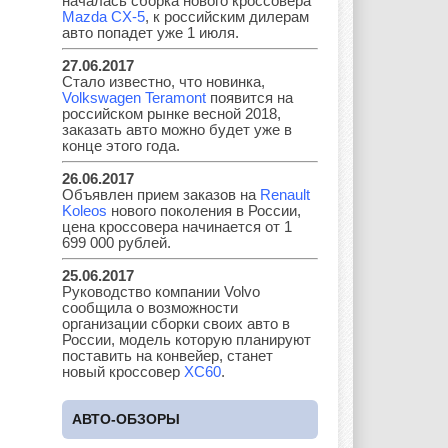
началась сборка нового кроссовера
Mazda CX-5
, к российским дилерам
авто попадет уже 1 июля.
27.06.2017
Стало известно, что новинка,
Kia
Lada
Lamborghini
Volkswagen Teramont
появится на
российском рынке весной 2018,
заказать авто можно будет уже в
конце этого года.
Lancia
Land Rover
Lifan
26.06.2017
Объявлен прием заказов на
Renault
Koleos
нового поколения в России,
цена кроссовера начинается от 1
699 000 рублей.
Lexus
Lotus
Lincoln
25.06.2017
Руководство компании Volvo
сообщила о возможности
организации сборки своих авто в
России, модель которую планируют
Maserati
Maybach
Mazda
поставить на конвейер, станет
новый кроссовер
XC60
.
АВТО-ОБЗОРЫ
Mercedes
Mercury
Mini