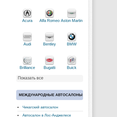
Acura
Alfa Romeo
Aston Martin
Audi
Bentley
BMW
Brilliance
Bugatti
Buick
Показать все
Cadillac
Chery
Chevrolet
МЕЖДУНАРОДНЫЕ АВТОСАЛОНЫ
Чикагский автосалон
Chrysler
Citroen
Dacia
Автосалон в Лос-Анджелесе