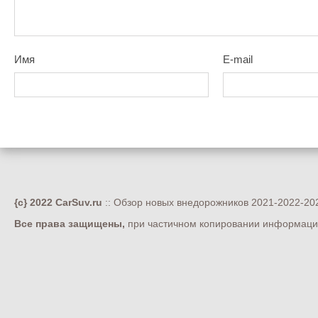
Имя
E-mail
{c} 2022 CarSuv.ru
:: Обзор новых внедорожников 2021-2022-202
Все права защищены,
при частичном копировании информации 