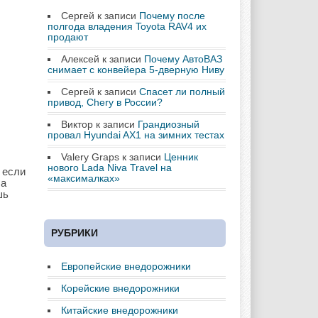
Сергей
к записи
Почему после
полгода владения Toyota RAV4 их
продают
Алексей
к записи
Почему АвтоВАЗ
снимает с конвейера 5-дверную Ниву
Сергей
к записи
Спасет ли полный
привод, Chery в России?
Виктор
к записи
Грандиозный
провал Hyundai AX1 на зимних тестах
Valery Graps
к записи
Ценник
нового Lada Niva Travel на
 если
«максималках»
ча
шь
РУБРИКИ
Европейские внедорожники
Корейские внедорожники
Китайские внедорожники