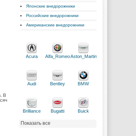
Японские внедорожники
Российские внедорожники
Американские внедорожники
Acura
Alfa_Romeo
Aston_Martin
Audi
Bentley
BMW
. В
ысяч
Brilliance
Bugatti
Buick
Показать все