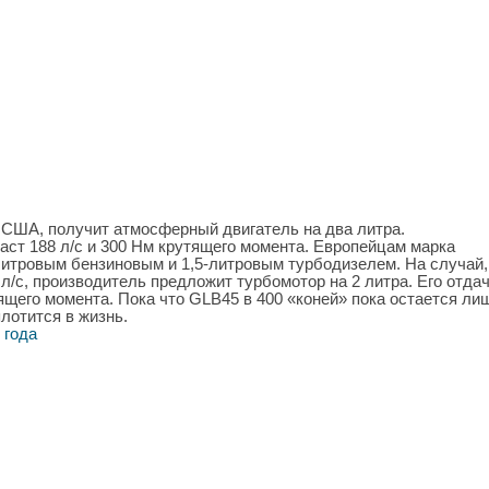
США, получит атмосферный двигатель на два литра.
ст 188 л/с и 300 Нм крутящего момента. Европейцам марка
итровым бензиновым и 1,5-литровым турбодизелем. На случай,
л/с, производитель предложит турбомотор на 2 литра. Его отда
тящего момента. Пока что GLB45 в 400 «коней» пока остается ли
плотится в жизнь.