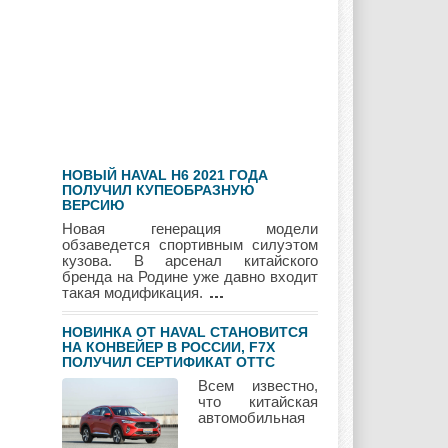
Geely
Holden
Honda
Hyundai
Infiniti
JAC
НОВЫЙ HAVAL H6 2021 ГОДА
Jaguar
Jeep
Kia
ПОЛУЧИЛ КУПЕОБРАЗНУЮ
ВЕРСИЮ
Новая генерация модели
обзаведется спортивным силуэтом
кузова. В арсенал китайского
бренда на Родине уже давно входит
Lada
Lamborghini
Lancia
такая модификация.
НОВИНКА ОТ HAVAL СТАНОВИТСЯ
НА КОНВЕЙЕР В РОССИИ, F7Х
ПОЛУЧИЛ СЕРТИФИКАТ ОТТС
Land Rover
Lifan
Lexus
Всем известно,
что китайская
автомобильная