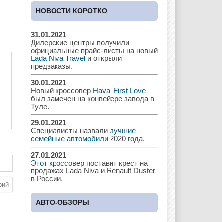
Cadillac
Chery
Chevrolet
НОВОСТИ КОРОТКО
31.01.2021
Дилерские центры получили
Chrysler
Citroen
Dacia
официальные прайс-листы на новый
Lada Niva Travel
и открыли
предзаказы.
30.01.2021
Новый кроссовер
Haval First Love
Daewoo
Dodge
Dongfeng
был замечен на конвейере завода в
Туле.
29.01.2021
Специалисты назвали
лучшие
Ferrari
Fiat
Ford
семейные автомобили
2020 года.
27.01.2021
Этот кроссовер
поставит крест на
продажах Lada Niva и Renault Duster
в России.
Great Wall
GAC
GAZ
АВТО-ОБЗОРЫ