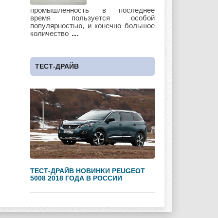
Lotus
Lincoln
Maserati
промышленность в последнее
время пользуется особой
популярностью, и конечно большое
количество
Maybach
Mazda
Mercedes
ТЕСТ-ДРАЙВ
Mercury
Mini
Mitsubishi
Nissan
Opel
Pagani
ТЕСТ-ДРАЙВ НОВИНКИ PEUGEOT
5008 2018 ГОДА В РОССИИ
Peugeot
Pontiac
Porshe