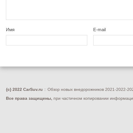
Имя
E-mail
{c} 2022 CarSuv.ru
:: Обзор новых внедорожников 2021-2022-202
Все права защищены,
при частичном копировании информации 