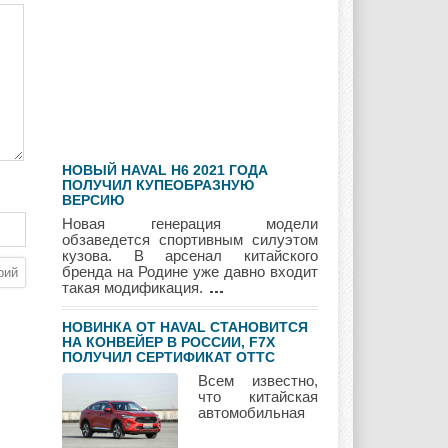
Geely
Holden
Honda
Hyundai
Infiniti
JAC
НОВЫЙ HAVAL H6 2021 ГОДА
Jaguar
Jeep
Kia
ПОЛУЧИЛ КУПЕОБРАЗНУЮ
ВЕРСИЮ
Новая генерация модели
обзаведется спортивным силуэтом
кузова. В арсенал китайского
бренда на Родине уже давно входит
Lada
Lamborghini
Lancia
такая модификация.
НОВИНКА ОТ HAVAL СТАНОВИТСЯ
НА КОНВЕЙЕР В РОССИИ, F7Х
ПОЛУЧИЛ СЕРТИФИКАТ ОТТС
Land Rover
Lifan
Lexus
Всем известно,
что китайская
автомобильная