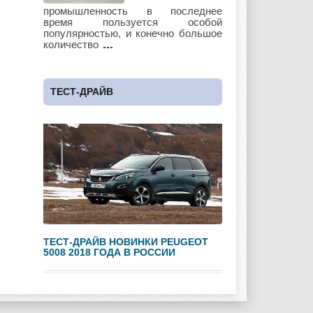
Lotus
Lincoln
Maserati
промышленность в последнее
время пользуется особой
популярностью, и конечно большое
количество
Maybach
Mazda
Mercedes
ТЕСТ-ДРАЙВ
Mercury
Mini
Mitsubishi
Nissan
Opel
Pagani
ТЕСТ-ДРАЙВ НОВИНКИ PEUGEOT
5008 2018 ГОДА В РОССИИ
Peugeot
Pontiac
Porshe