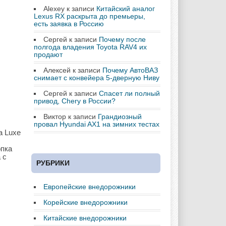
Alexey
к записи
Китайский аналог
Lexus RX раскрыта до премьеры,
есть заявка в Россию
Сергей
к записи
Почему после
полгода владения Toyota RAV4 их
продают
Алексей
к записи
Почему АвтоВАЗ
снимает с конвейера 5-дверную Ниву
Сергей
к записи
Спасет ли полный
привод, Chery в России?
Виктор
к записи
Грандиозный
провал Hyundai AX1 на зимних тестах
а Luxe
опка
 с
РУБРИКИ
Европейские внедорожники
Корейские внедорожники
Китайские внедорожники