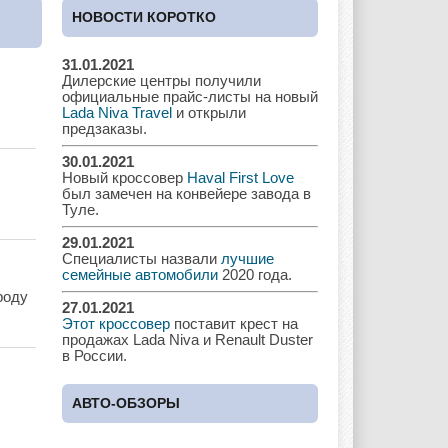
Cadillac
Chery
Chevrolet
НОВОСТИ КОРОТКО
31.01.2021
Дилерские центры получили
Chrysler
Citroen
Dacia
официальные прайс-листы на новый
Lada Niva Travel
и открыли
предзаказы.
30.01.2021
Новый кроссовер
Haval First Love
Daewoo
Dodge
Dongfeng
был замечен на конвейере завода в
Туле.
29.01.2021
Специалисты назвали
лучшие
Ferrari
Fiat
Ford
семейные автомобили
2020 года.
роду
27.01.2021
Этот кроссовер
поставит крест на
продажах Lada Niva и Renault Duster
в России.
Great Wall
GAC
GAZ
АВТО-ОБЗОРЫ