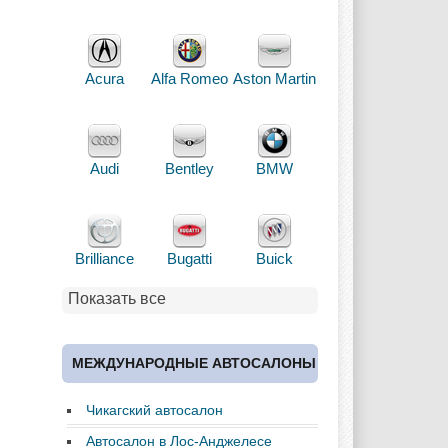
Acura
Alfa Romeo
Aston Martin
Audi
Bentley
BMW
Brilliance
Bugatti
Buick
Показать все
Cadillac
Chery
Chevrolet
МЕЖДУНАРОДНЫЕ АВТОСАЛОНЫ
Чикагский автосалон
Chrysler
Citroen
Dacia
Автосалон в Лос-Анджелесе