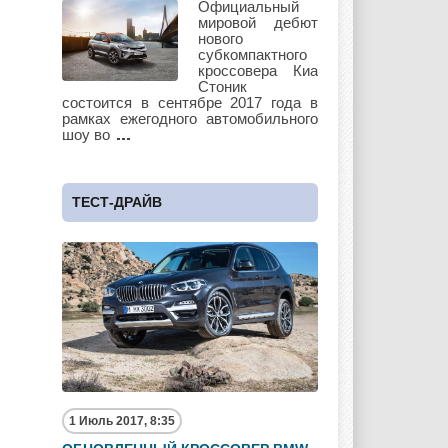
Официальный
мировой дебют
нового
субкомпактного
кроссовера Киа
Subaru
Suzuki
Стоник
Toyota
состоится в сентябре 2017 года в
рамках ежегодного автомобильного
шоу во
UAZ
Vauxhall
Volkswagen
ТЕСТ-ДРАЙВ
Volvo
Zotye
1 Июль 2017, 8:35