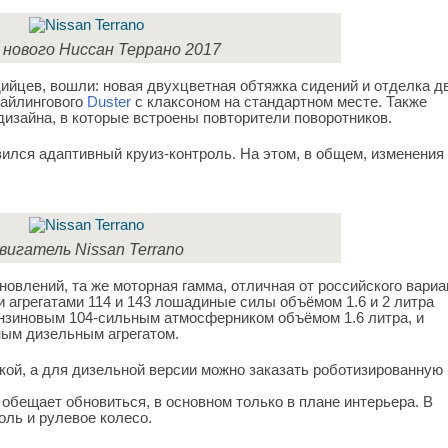
 нового Ниссан Террано 2017
ийцев, вошли: новая двухцветная обтяжка сидений и отделка д
тайлингового
Duster
с клаксоном на стандартном месте. Также
дизайна, в которые встроены повторители поворотников.
ился адаптивный круиз-контроль. На этом, в общем, изменения
вигатель Nissan Terrano
овлений, та же моторная гамма, отличная от российского вариа
 агрегатами 114 и 143 лошадиные силы объёмом 1.6 и 2 литра
нзиновым 104-сильным атмосферником объёмом 1.6 литра, и
ым дизельным агрегатом.
ой, а для дизельной версии можно заказать роботизированную
е обещает обновиться, в основном только в плане интерьера. В
оль и рулевое колесо.