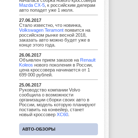
началась сборка нового кроссовера
Mazda CX-5
, к российским дилерам
авто попадет уже 1 июля.
27.06.2017
Стало известно, что новинка,
Kia
Lada
Lamborghini
Volkswagen Teramont
появится на
российском рынке весной 2018,
заказать авто можно будет уже в
конце этого года.
Lancia
Land Rover
Lifan
26.06.2017
Объявлен прием заказов на
Renault
Koleos
нового поколения в России,
цена кроссовера начинается от 1
699 000 рублей.
Lexus
Lotus
Lincoln
25.06.2017
Руководство компании Volvo
сообщила о возможности
организации сборки своих авто в
России, модель которую планируют
Maserati
Maybach
Mazda
поставить на конвейер, станет
новый кроссовер
XC60
.
АВТО-ОБЗОРЫ
Mercedes
Mercury
Mini