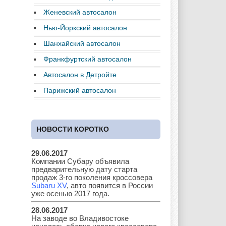
Женевский автосалон
Нью-Йоркский автосалон
Daewoo
Dodge
Ferrari
Шанхайский автосалон
Франкфуртский автосалон
Автосалон в Детройте
Fiat
Ford
Great Wall
Парижский автосалон
НОВОСТИ КОРОТКО
GAZ
Geely
Holden
29.06.2017
Компании Субару объявила
предварительную дату старта
Honda
Hyundai
Infiniti
продаж 3-го поколения кроссовера
Subaru XV
, авто появится в России
уже осенью 2017 года.
28.06.2017
На заводе во Владивостоке
JAC
Jaguar
Jeep