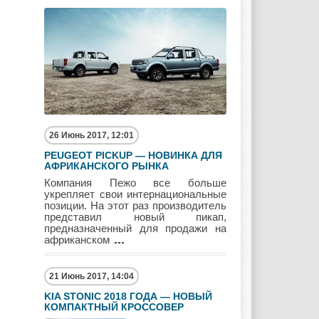
Mitsubishi
Nissan
Opel
Pagani
Peugeot
Pontiac
26 Июнь 2017, 12:01
PEUGEOT PICKUP — НОВИНКА ДЛЯ
АФРИКАНСКОГО РЫНКА
Компания Пежо все больше
Porshe
Renault
Rolls Royce
укрепляет свои интернациональные
позиции. На этот раз производитель
представил новый пикап,
предназначенный для продажи на
африканском
Rover
Saab
Scion
21 Июнь 2017, 14:04
KIA STONIC 2018 ГОДА — НОВЫЙ
КОМПАКТНЫЙ КРОССОВЕР
Seat
Skoda
Ssang Yong