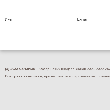
Имя
E-mail
{c} 2022 CarSuv.ru
:: Обзор новых внедорожников 2021-2022-202
Все права защищены,
при частичном копировании информации 