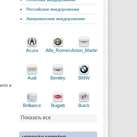
Российские внедорожники
Американские внедорожники
Acura
Alfa_Romeo
Aston_Martin
Audi
Bentley
BMW
иля и
Brilliance
Bugatti
Buick
Показать все
Cadillac
Chery
Chevrolet