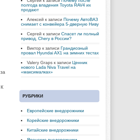
Сергей
к записи
Почему после
полгода владения Toyota RAV4 их
продают
Алексей
к записи
Почему АвтоВАЗ
снимает с конвейера 5-дверную Ниву
Сергей
к записи
Спасет ли полный
привод, Chery в России?
Виктор
к записи
Грандиозный
провал Hyundai AX1 на зимних тестах
Valery Graps
к записи
Ценник
нового Lada Niva Travel на
 за
«максималках»
 К
РУБРИКИ
Европейские внедорожники
Корейские внедорожники
Китайские внедорожники
Японские внедорожники