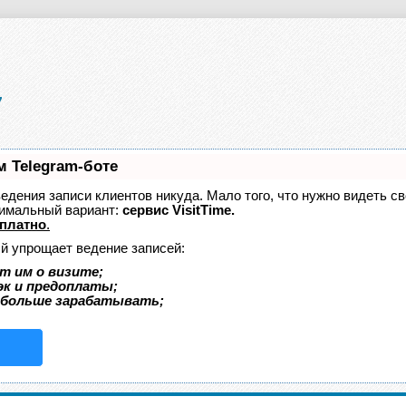
м Telegram-боте
 ведения записи клиентов никуда. Мало того, что нужно видеть с
тимальный вариант:
сервис VisitTime.
платно
.
ый упрощает ведение записей:
т им о визите;
эк и предоплаты;
 больше зарабатывать;