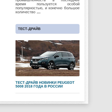
время пользуется особой
популярностью, и конечно большое
количество
Maybach
Mazda
Mercedes
ТЕСТ-ДРАЙВ
Mercury
Mini
Mitsubishi
Nissan
Opel
Pagani
ТЕСТ-ДРАЙВ НОВИНКИ PEUGEOT
5008 2018 ГОДА В РОССИИ
Peugeot
Pontiac
Porshe
Renault
Rolls Royce
Rover