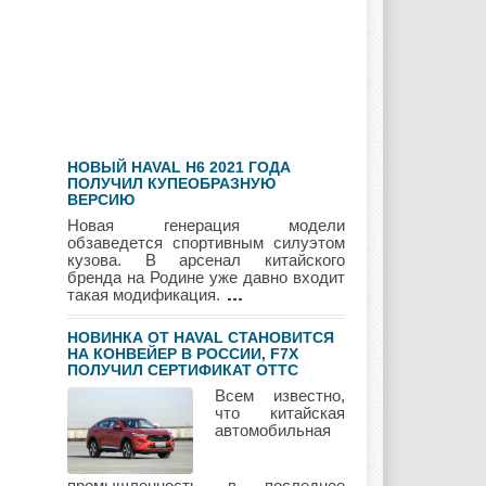
Hyundai
Infiniti
JAC
НОВЫЙ HAVAL H6 2021 ГОДА
Jaguar
Jeep
Kia
ПОЛУЧИЛ КУПЕОБРАЗНУЮ
ВЕРСИЮ
Новая генерация модели
обзаведется спортивным силуэтом
кузова. В арсенал китайского
бренда на Родине уже давно входит
Lada
Lamborghini
Lancia
такая модификация.
НОВИНКА ОТ HAVAL СТАНОВИТСЯ
НА КОНВЕЙЕР В РОССИИ, F7Х
ПОЛУЧИЛ СЕРТИФИКАТ ОТТС
Land Rover
Lifan
Lexus
Всем известно,
что китайская
автомобильная
Lotus
Lincoln
Maserati
промышленность в последнее