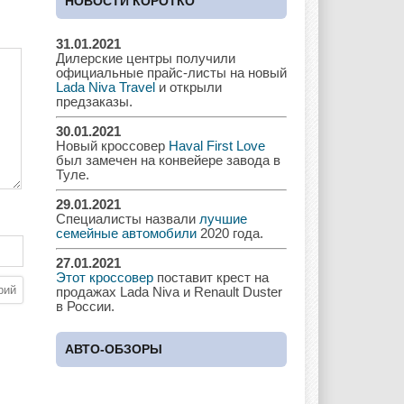
НОВОСТИ КОРОТКО
31.01.2021
Дилерские центры получили
Chrysler
Citroen
Dacia
официальные прайс-листы на новый
Lada Niva Travel
и открыли
предзаказы.
30.01.2021
Новый кроссовер
Haval First Love
Daewoo
Dodge
Dongfeng
был замечен на конвейере завода в
Туле.
29.01.2021
Специалисты назвали
лучшие
Ferrari
Fiat
Ford
семейные автомобили
2020 года.
27.01.2021
Этот кроссовер
поставит крест на
продажах Lada Niva и Renault Duster
в России.
Great Wall
GAC
GAZ
АВТО-ОБЗОРЫ
Geely
Holden
Honda