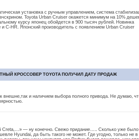
атическая установка с ручным управлением, система стабилиза
ачскрином. Toyota Urban Cruiser окажется минимум на 10% деше
уальному курсу японец обойдется в 900 тысяч рублей. Новинка
 и C-HR. Японский производитель с появлением Urban Cruiser
ТНЫЙ КРОССОВЕР TOYOTA ПОЛУЧИЛ ДАТУ ПРОДАЖ
к внешне,так и наличием выбора полного привода. Не думаю, чт
лярностью.
 Creta,…» — ну конечно. Свежо придание….. Сколько уже было
шевле Hyundai, да быть такого не может. Где угодно, только не в