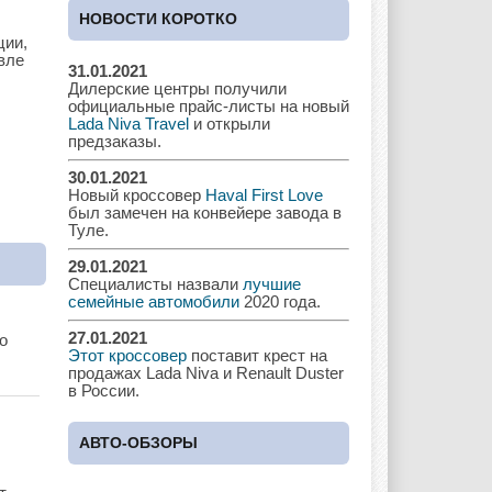
Cadillac
Chery
Chevrolet
НОВОСТИ КОРОТКО
ции,
вле
31.01.2021
Дилерские центры получили
Chrysler
Citroen
Dacia
официальные прайс-листы на новый
Lada Niva Travel
и открыли
предзаказы.
30.01.2021
Новый кроссовер
Haval First Love
Daewoo
Dodge
Dongfeng
был замечен на конвейере завода в
Туле.
29.01.2021
Специалисты назвали
лучшие
Ferrari
Fiat
Ford
семейные автомобили
2020 года.
27.01.2021
о
Этот кроссовер
поставит крест на
продажах Lada Niva и Renault Duster
в России.
Great Wall
GAC
GAZ
АВТО-ОБЗОРЫ