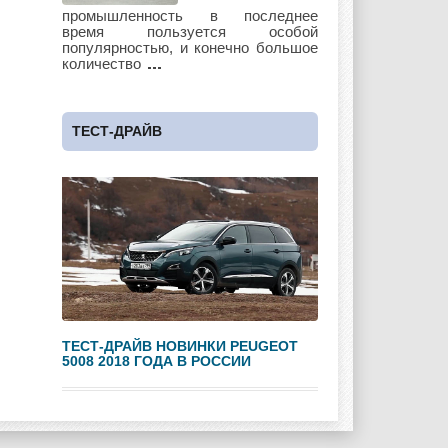
Lotus
Lincoln
Maserati
промышленность в последнее
время пользуется особой
популярностью, и конечно большое
количество
Maybach
Mazda
Mercedes
ТЕСТ-ДРАЙВ
Mercury
Mini
Mitsubishi
Nissan
Opel
Pagani
ТЕСТ-ДРАЙВ НОВИНКИ PEUGEOT
5008 2018 ГОДА В РОССИИ
Peugeot
Pontiac
Porshe