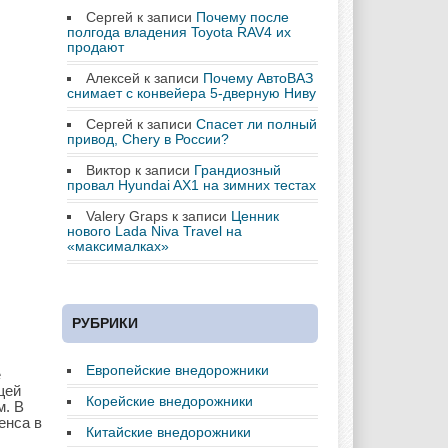
Сергей
к записи
Почему после
полгода владения Toyota RAV4 их
продают
Алексей
к записи
Почему АвтоВАЗ
снимает с конвейера 5-дверную Ниву
Сергей
к записи
Спасет ли полный
привод, Chery в России?
Виктор
к записи
Грандиозный
провал Hyundai AX1 на зимних тестах
Valery Graps
к записи
Ценник
нового Lada Niva Travel на
«максималках»
РУБРИКИ
Европейские внедорожники
е
щей
Корейские внедорожники
м. В
енса в
Китайские внедорожники