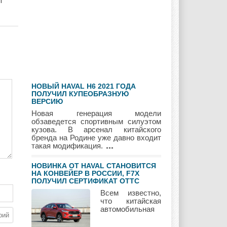
т
Geely
Holden
Honda
Hyundai
Infiniti
JAC
НОВЫЙ HAVAL H6 2021 ГОДА
Jaguar
Jeep
Kia
ПОЛУЧИЛ КУПЕОБРАЗНУЮ
ВЕРСИЮ
Новая генерация модели
обзаведется спортивным силуэтом
кузова. В арсенал китайского
бренда на Родине уже давно входит
Lada
Lamborghini
Lancia
такая модификация.
НОВИНКА ОТ HAVAL СТАНОВИТСЯ
НА КОНВЕЙЕР В РОССИИ, F7Х
ПОЛУЧИЛ СЕРТИФИКАТ ОТТС
Land Rover
Lifan
Lexus
Всем известно,
что китайская
автомобильная