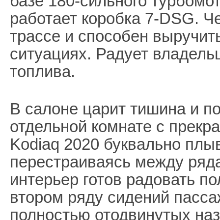
базе 180-сильного турбомот
работает коробка 7-DSG. Ч
трассе и способен выручит
ситуациях. Радует владель
топлива.
В салоне царит тишина и по
отдельной комнате с прекр
Kodiaq 2020 буквально плыв
перестраиваясь между ряд
интерьер готов радовать п
втором ряду сидений пасса
полностью отодвинутых наз