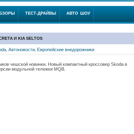
ОБЗОРЫ
ТЕСТ-ДРАЙВЫ
АВТО ШОУ
RETA И KIA SELTOS
oda
,
Автоновости
,
Европейские внедорожники
мков чешской новинки. Новый компактный кроссовер Skoda в
версии модульной тележки MQB.