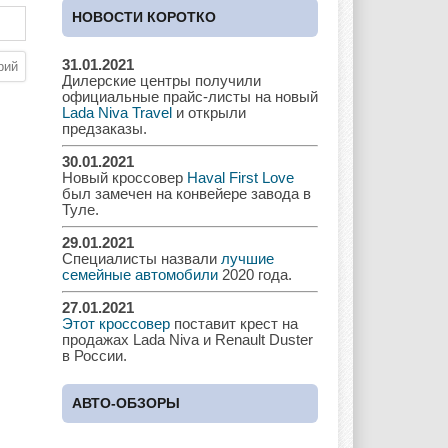
Cadillac
Chery
Chevrolet
НОВОСТИ КОРОТКО
31.01.2021
Дилерские центры получили
Chrysler
Citroen
Dacia
официальные прайс-листы на новый
Lada Niva Travel
и открыли
предзаказы.
30.01.2021
Новый кроссовер
Haval First Love
Daewoo
Dodge
Dongfeng
был замечен на конвейере завода в
Туле.
29.01.2021
Специалисты назвали
лучшие
Ferrari
Fiat
Ford
семейные автомобили
2020 года.
27.01.2021
Этот кроссовер
поставит крест на
продажах Lada Niva и Renault Duster
в России.
Great Wall
GAC
GAZ
АВТО-ОБЗОРЫ