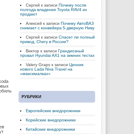
Сергей
к записи
Почему после
полгода владения Toyota RAV4 их
продают
Алексей
к записи
Почему АвтоВАЗ
снимает с конвейера 5-дверную Ниву
Сергей
к записи
Спасет ли полный
привод, Chery в России?
Виктор
к записи
Грандиозный
провал Hyundai AX1 на зимних тестах
Valery Graps
к записи
Ценник
нового Lada Niva Travel на
«максималках»
koda
овых
мобиль
РУБРИКИ
Европейские внедорожники
Корейские внедорожники
ев
Китайские внедорожники
ут