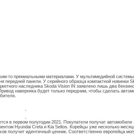
аким-то премиальными материалами. У мультимедийной системы
я передней панели. У серийного образца компактной новинки S
жетного наследника Skoda Vision IN заявлено лишь два бензин
 Привод наверняка будет только передним, чтобы сделать авто
бителя.
тся в первом полугодии 2021. Покупатели получат автомобили
рентом Hyundai Creta и Kia Seltos. Корейцы уже несколько месяц
ехов получит идентичный ценник. Соответственно европейца мог