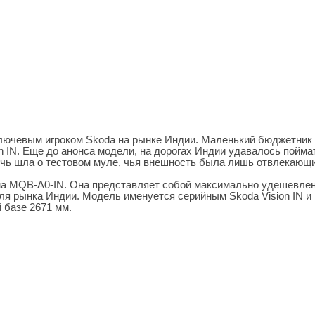
ключевым игроком Skoda на рынке Индии. Маленький бюджетник
on IN. Еще до анонса модели, на дорогах Индии удавалось пойма
ечь шла о тестовом муле, чья внешность была лишь отвлекающ
ма MQB-A0-IN. Она представляет собой максимально удешевле
я рынка Индии. Модель именуется серийным Skoda Vision IN и 
 базе 2671 мм.