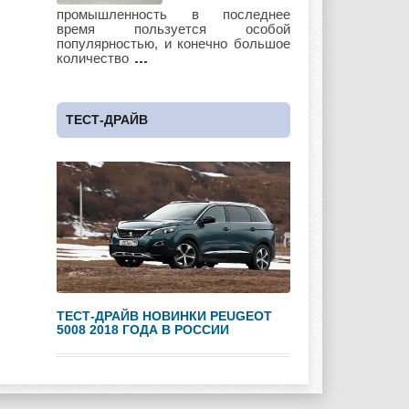
Lotus
Lincoln
Maserati
промышленность в последнее
время пользуется особой
популярностью, и конечно большое
количество
Maybach
Mazda
Mercedes
ТЕСТ-ДРАЙВ
Mercury
Mini
Mitsubishi
Nissan
Opel
Pagani
ТЕСТ-ДРАЙВ НОВИНКИ PEUGEOT
5008 2018 ГОДА В РОССИИ
Peugeot
Pontiac
Porshe