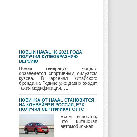
Geely
Holden
Honda
Hyundai
Infiniti
JAC
НОВЫЙ HAVAL H6 2021 ГОДА
Jaguar
Jeep
Kia
ПОЛУЧИЛ КУПЕОБРАЗНУЮ
ВЕРСИЮ
Новая генерация модели
обзаведется спортивным силуэтом
кузова. В арсенал китайского
бренда на Родине уже давно входит
Lada
Lamborghini
Lancia
такая модификация.
НОВИНКА ОТ HAVAL СТАНОВИТСЯ
НА КОНВЕЙЕР В РОССИИ, F7Х
ПОЛУЧИЛ СЕРТИФИКАТ ОТТС
Land Rover
Lifan
Lexus
Всем известно,
что китайская
автомобильная