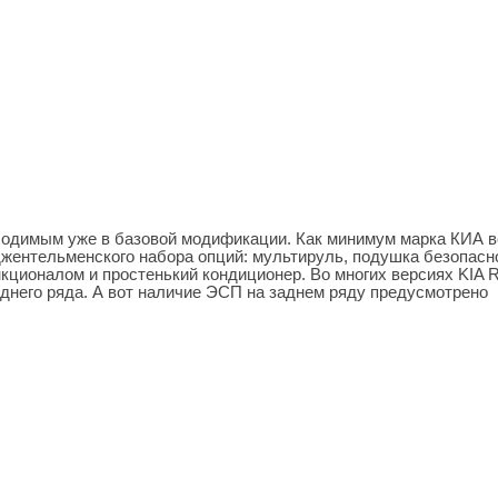
бходимым уже в базовой модификации. Как минимум марка КИА в
жентельменского набора опций: мультируль, подушка безопасн
ционалом и простенький кондиционер. Во многих версиях KIA R
днего ряда. А вот наличие ЭСП на заднем ряду предусмотрено