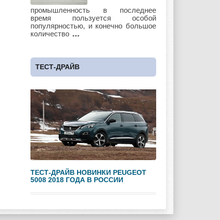
Lotus
Lincoln
Maserati
промышленность в последнее
время пользуется особой
популярностью, и конечно большое
количество
Maybach
Mazda
Mercedes
ТЕСТ-ДРАЙВ
Mercury
Mini
Mitsubishi
Nissan
Opel
Pagani
ТЕСТ-ДРАЙВ НОВИНКИ PEUGEOT
5008 2018 ГОДА В РОССИИ
Peugeot
Pontiac
Porshe