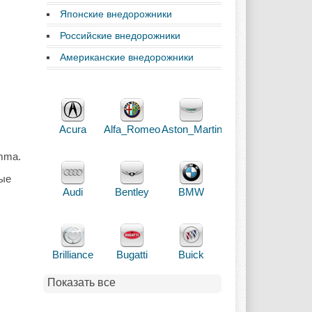
Японские внедорожники
Российские внедорожники
Американские внедорожники
Acura
Alfa_Romeo
Aston_Martin
amma.
ные
Audi
Bentley
BMW
Brilliance
Bugatti
Buick
Показать все