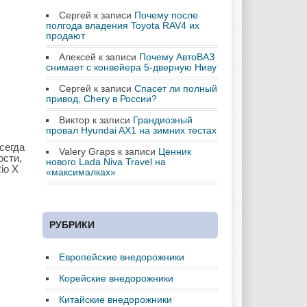
Сергей
к записи
Почему после
полгода владения Toyota RAV4 их
продают
Алексей
к записи
Почему АвтоВАЗ
снимает с конвейера 5-дверную Ниву
Сергей
к записи
Спасет ли полный
привод, Chery в России?
Виктор
к записи
Грандиозный
провал Hyundai AX1 на зимних тестах
сегда
Valery Graps
к записи
Ценник
ости,
нового Lada Niva Travel на
io Х
«максималках»
РУБРИКИ
Европейские внедорожники
Корейские внедорожники
Китайские внедорожники