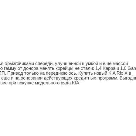
ся брызговиками спереди, улучшенной шумкой и еще массой
ю гамму от донора менять корейцы не стали: 1,4 Kappa и 1,6 G
П. Привод только на переднюю ось. Купить новый KIA Rio Х в
 еще и на основании действующих кредитных программ. Выгод
ие при покупке модельного ряда KIA.