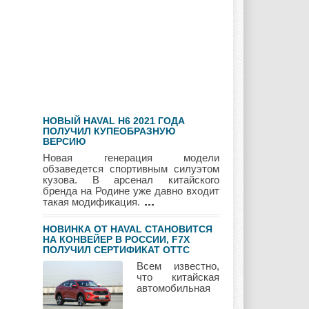
Geely
Holden
Honda
Hyundai
Infiniti
JAC
НОВЫЙ HAVAL H6 2021 ГОДА
Jaguar
Jeep
Kia
ПОЛУЧИЛ КУПЕОБРАЗНУЮ
ВЕРСИЮ
Новая генерация модели
обзаведется спортивным силуэтом
кузова. В арсенал китайского
бренда на Родине уже давно входит
Lada
Lamborghini
Lancia
такая модификация.
НОВИНКА ОТ HAVAL СТАНОВИТСЯ
НА КОНВЕЙЕР В РОССИИ, F7Х
ПОЛУЧИЛ СЕРТИФИКАТ ОТТС
Land Rover
Lifan
Lexus
Всем известно,
что китайская
автомобильная