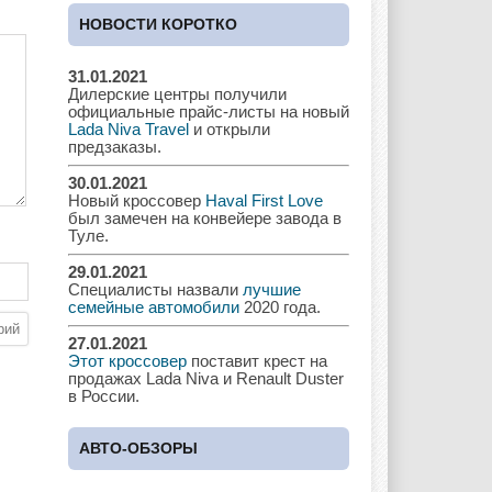
Cadillac
Chery
Chevrolet
НОВОСТИ КОРОТКО
31.01.2021
Дилерские центры получили
Chrysler
Citroen
Dacia
официальные прайс-листы на новый
Lada Niva Travel
и открыли
предзаказы.
30.01.2021
Новый кроссовер
Haval First Love
Daewoo
Dodge
Dongfeng
был замечен на конвейере завода в
Туле.
29.01.2021
Специалисты назвали
лучшие
Ferrari
Fiat
Ford
семейные автомобили
2020 года.
27.01.2021
Этот кроссовер
поставит крест на
продажах Lada Niva и Renault Duster
в России.
Great Wall
GAC
GAZ
АВТО-ОБЗОРЫ