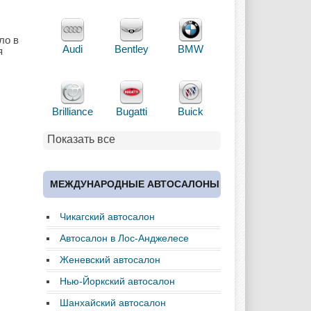
ло в
Audi
Bentley
BMW
я
Brilliance
Bugatti
Buick
Показать все
Cadillac
Chery
Chevrolet
МЕЖДУНАРОДНЫЕ АВТОСАЛОНЫ
Чикагский автосалон
Chrysler
Citroen
Dacia
Автосалон в Лос-Анджелесе
Женевский автосалон
Нью-Йоркский автосалон
Daewoo
Dodge
Ferrari
Шанхайский автосалон