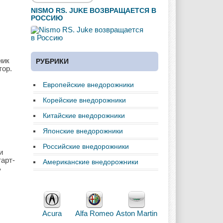
NISMO RS. JUKE ВОЗВРАЩАЕТСЯ В
РОССИЮ
ник
РУБРИКИ
тор.
Европейские внедорожники
Корейские внедорожники
Китайские внедорожники
Японские внедорожники
Российские внедорожники
и
тарт-
Американские внедорожники
ь
Acura
Alfa Romeo
Aston Martin