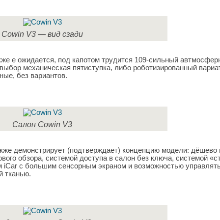
Cowin V3 — вид сзади
кже е ожидается, под капотом трудится 109-сильный автмосфер
а выбор механическая пятиступка, либо роботизированный вариа
ые, без вариантов.
Салон Cowin V3
кже демонстрирует (подтверждает) концепцию модели: дёшево 
вого обзора, системой доступа в салон без ключа, системой «с
 iCar с большим сенсорным экраном и возможностью управлят
й тканью.