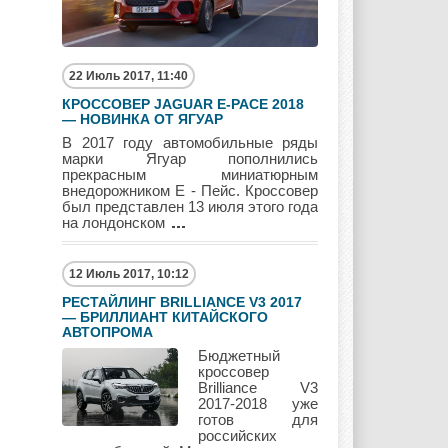
Pagani
Peugeot
Pontiac
22 Июль 2017, 11:40
КРОССОВЕР JAGUAR E-PACE 2018
— НОВИНКА ОТ ЯГУАР
В 2017 году автомобильные ряды
марки Ягуар пополнились
Porshe
Renault
Rolls Royce
прекрасным миниатюрным
внедорожником Е - Пейс. Кроссовер
был представлен 13 июля этого года
на лондонском
Rover
Saab
Scion
12 Июль 2017, 10:12
РЕСТАЙЛИНГ BRILLIANCE V3 2017
— БРИЛЛИАНТ КИТАЙСКОГО
АВТОПРОМА
Seat
Skoda
Ssang Yong
Бюджетный
кроссовер
Brilliance V3
2017-2018 уже
готов для
российских
Subaru
Suzuki
Toyota