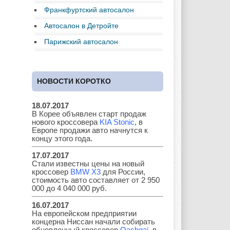
Франкфуртский автосалон
Автосалон в Детройте
Fiat
Ford
Great Wall
Парижский автосалон
НОВОСТИ КОРОТКО
GAZ
Geely
Holden
18.07.2017
В Корее объявлен старт продаж
нового кроссовера
KIA Stonic
, в
Honda
Hyundai
Infiniti
Европе продажи авто начнутся к
концу этого года.
17.07.2017
Стали известны цены на новый
кроссовер
BMW X3
для России,
JAC
Jaguar
Jeep
стоимость авто составляет от 2 950
000 до 4 040 000 руб.
16.07.2017
На европейском предприятии
концерна Ниссан начали собирать
Kia
Lada
Lamborghini
обновленный кроссовер
Qashqai
, в