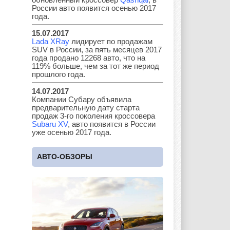
России авто появится осенью 2017
года.
15.07.2017
Lancia
Land Rover
Lifan
Lada XRay
лидирует по продажам
SUV в России, за пять месяцев 2017
года продано 12268 авто, что на
119% больше, чем за тот же период
прошлого года.
Lexus
Lotus
Lincoln
14.07.2017
Компании Субару объявила
предварительную дату старта
продаж 3-го поколения кроссовера
Subaru XV
, авто появится в России
Maserati
Maybach
Mazda
уже осенью 2017 года.
АВТО-ОБЗОРЫ
Mercedes
Mercury
Mini
Mitsubishi
Nissan
Opel