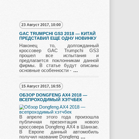
Mercury
Mini
Mitsubishi
23 Август 2017, 10:00
Nissan
Opel
Pagani
GAC TRUMPCHI GS3 2018 — КИТАЙ
ПРЕДСТАВИЛ ЕЩЕ ОДНУ НОВИНКУ
Наконец то, долгожданный
кроссовер GAC Trumpchi GS3
прошел все испытания и
Peugeot
Pontiac
Porshe
предлагается поклонникам данной
фирмы. В статье будут описаны
основные особенности -
15 Август 2017, 16:55
Renault
Rolls Royce
Rover
ОБЗОР DONGFENG AX4 2018 —
ВСЕПРОХОДИМЫЙ ХЭТЧБЕК
Saab
Scion
Seat
В апреле этого года произошла
публичная презентация нового
кроссовера Dongfeng AX4 в Шанхае.
В Европе данный автомобиль
получил название Dongfeng