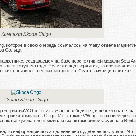
Компакт Skoda Citigo
g, которое в свою очередь ссылалось на главу отдела маркетин
ра Сольца.
о паркетнике, создаваемом на базе перспективной модели Seat Ar
 конец текущего года. Если это подтвердится, то производност
панских производственных мощностях Сеата в муниципалитете
Салон Skoda Citigo
редприятияVAG в этом случае освободятся, и переключатся на
тройки компактов Citigo, Mii, а также VW up!, на конвейере сто
клепаются кузова для премиальных автомобилей Cayenne и Benta
рна, то информации по их дальнейшей судьбе не поступало. Что