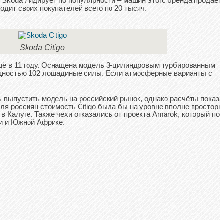
, Skoda лидирует по популярности – машин этого бренда продаё
находит своих покупателей всего по 20 тысяч.
Skoda Citigo
ещё в 11 году. Оснащена модель 3-цилиндровым турбированным
ощностью 102 лошадиные силы. Если атмосферные варианты с
 выпустить модель на российский рынок, однако расчёты показ
для россиян стоимость Citigo была бы на уровне вполне простор
 в Калуге. Также чехи отказались от проекта Amarok, который п
ии и Южной Африке.