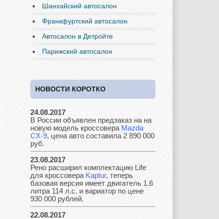
Daewoo
Dodge
Dongfeng
Шанхайский автосалон
Франкфуртский автосалон
Автосалон в Детройте
Ferrari
Fiat
Ford
Парижский автосалон
НОВОСТИ КОРОТКО
Great Wall
GAC
GAZ
24.08.2017
В России объявлен предзаказ на на
новую модель кроссовера
Mazda
Geely
Holden
Honda
CX-9
, цена авто составила 2 890 000
руб.
23.08.2017
Рено расширил комплектацию Life
для кроссовера
Kaptur
, теперь
Hyundai
Infiniti
JAC
базовая версия имеет двигатель 1.6
литра 114 л.с. и вариатор по цене
930 000 рублей.
22.08.2017