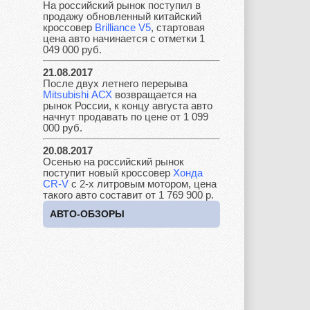
На российский рынок поступил в
Jaguar
Jeep
Kia
продажу обновленный китайский
кроссовер
Brilliance V5
, стартовая
цена авто начинается с отметки 1
049 000 руб.
Lada
Lamborghini
Lancia
21.08.2017
После двух летнего перерыва
Mitsubishi АСХ
возвращается на
рынок России, к концу августа авто
начнут продавать по цене от 1 099
000 руб.
Land Rover
Lifan
Lexus
20.08.2017
Осенью на российский рынок
поступит новый кроссовер
Хонда
CR-V
с 2-х литровым мотором, цена
Lotus
Lincoln
Maserati
такого авто составит от 1 769 900 р.
АВТО-ОБЗОРЫ
Maybach
Mazda
Mercedes