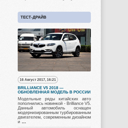
Skoda
Ssang Yong
Subaru
ТЕСТ-ДРАЙВ
Suzuki
Toyota
UAZ
Vauxhall
Volkswagen
Volvo
16 Август 2017, 16:21
Zotye
BRILLIANCE V5 2018 —
ОБНОВЛЕННАЯ МОДЕЛЬ В РОССИИ
Модельные ряды китайских авто
пополнились новинкой - Brilliance V5.
Данный автомобиль оснащен
модернизированным турбированным
двигателем, современным дизайном
и