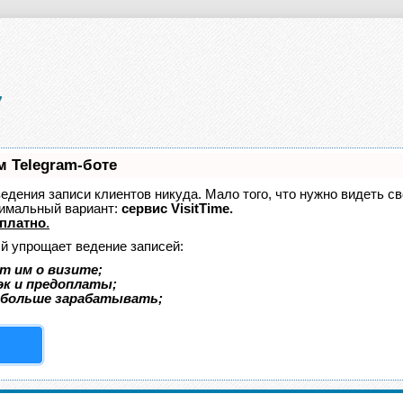
м Telegram-боте
 ведения записи клиентов никуда. Мало того, что нужно видеть с
тимальный вариант:
сервис VisitTime.
платно
.
ый упрощает ведение записей:
т им о визите;
эк и предоплаты;
 больше зарабатывать;