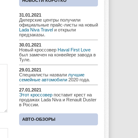
НОВОСТИ КОРОТКО
31.01.2021
Дилерские центры получили
Chrysler
Citroen
Dacia
официальные прайс-листы на новый
Lada Niva Travel
и открыли
предзаказы.
30.01.2021
Новый кроссовер
Haval First Love
Daewoo
Dodge
Dongfeng
был замечен на конвейере завода в
Туле.
29.01.2021
Специалисты назвали
лучшие
Ferrari
Fiat
Ford
семейные автомобили
2020 года.
27.01.2021
Этот кроссовер
поставит крест на
продажах Lada Niva и Renault Duster
в России.
Great Wall
GAC
GAZ
АВТО-ОБЗОРЫ
Geely
Holden
Honda