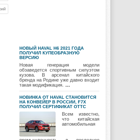
Hyundai
Infiniti
JAC
НОВЫЙ HAVAL H6 2021 ГОДА
Jaguar
Jeep
Kia
ПОЛУЧИЛ КУПЕОБРАЗНУЮ
ВЕРСИЮ
Новая генерация модели
обзаведется спортивным силуэтом
кузова. В арсенал китайского
бренда на Родине уже давно входит
Lada
Lamborghini
Lancia
такая модификация.
НОВИНКА ОТ HAVAL СТАНОВИТСЯ
НА КОНВЕЙЕР В РОССИИ, F7Х
ПОЛУЧИЛ СЕРТИФИКАТ ОТТС
Land Rover
Lifan
Lexus
Всем известно,
что китайская
автомобильная
Lotus
Lincoln
Maserati
промышленность в последнее