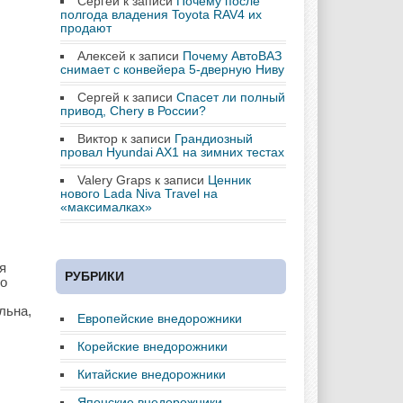
Сергей
к записи
Почему после
полгода владения Toyota RAV4 их
продают
Алексей
к записи
Почему АвтоВАЗ
снимает с конвейера 5-дверную Ниву
Сергей
к записи
Спасет ли полный
привод, Chery в России?
Виктор
к записи
Грандиозный
провал Hyundai AX1 на зимних тестах
Valery Graps
к записи
Ценник
нового Lada Niva Travel на
«максималках»
я
РУБРИКИ
го
льна,
Европейские внедорожники
Корейские внедорожники
Китайские внедорожники
Японские внедорожники