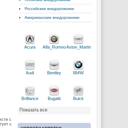
Российские внедорожники
Американские внедорожники
Acura
Alfa_Romeo
Aston_Martin
Audi
Bentley
BMW
Brilliance
Bugatti
Buick
Показать все
есте с
тует с
Cadillac
Chery
Chevrolet