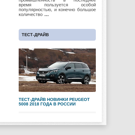
время пользуется особой
популярностью, и конечно большое
количество
Maybach
Mazda
Mercedes
ТЕСТ-ДРАЙВ
Mercury
Mini
Mitsubishi
Nissan
Opel
Pagani
ТЕСТ-ДРАЙВ НОВИНКИ PEUGEOT
5008 2018 ГОДА В РОССИИ
Peugeot
Pontiac
Porshe
Renault
Rolls Royce
Rover