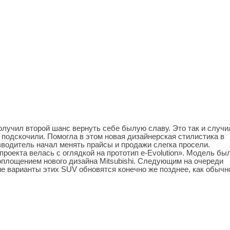
получил второй шанс вернуть себе былую славу. Это так и случи
 подскочили. Помогла в этом новая дизайнерская стилистика в
зводитель начал менять прайсы и продажи слегка просели.
проекта велась с оглядкой на прототип e-Evolution». Модель бы
оплощением нового дизайна Mitsubishi. Следующим на очереди
ие варианты этих SUV обновятся конечно же позднее, как обычн