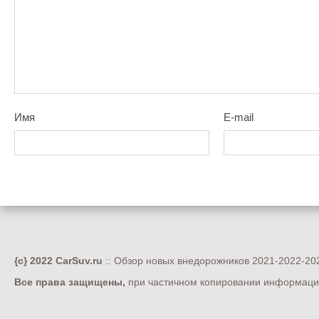
Имя
E-mail
{c} 2022 CarSuv.ru
:: Обзор новых внедорожников 2021-2022-202
Все права защищены,
при частичном копировании информации 