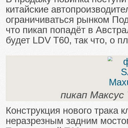
китайские автопроизводите
ограничиваться рынком Под
что пикап попадёт в Австра
будет LDV T60, так что, о п
пикап Максус
Конструкция нового трака к
неразрезным задним мосто