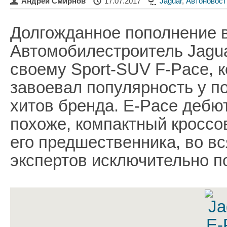
Андрей Смирнов
17.07.2017
Jaguar
,
Автоновост
Долгожданное пополнение в
Автомобилестроитель Jagu
своему Sport-SUV F-Pace, 
завоевал популярность у п
хитов бренда. E-Pace дебют
похоже, компактный кроссов
его предшественника, во в
экспертов исключительно п