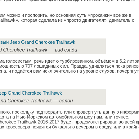
тим можно и поспорить, но основная суть «прокачки» всё же в
ailhawk», которая сделала из «просто двигателя», двигатель с
d Cherokee Trailhawk — вид сзади
а голосистым, речь идет о турбированном, объёмом в 6,2 литр
мощностью 707 лошадиных сил. Правда, удивляться пока ранов
а, и подаётся вам исключительно на уровне слухов, почерпнут
and Cherokee Trailhawk — салон
много, поскольку подтвердить или опровергнуть данную информ
марта на Нью-Йоркском автомобильном шоу нам, или точнее,
herokee Trailhawk 2016-2017 будет продемонстрирован во всей к
ах кроссовера появятся буквально вечером в среду, или в край