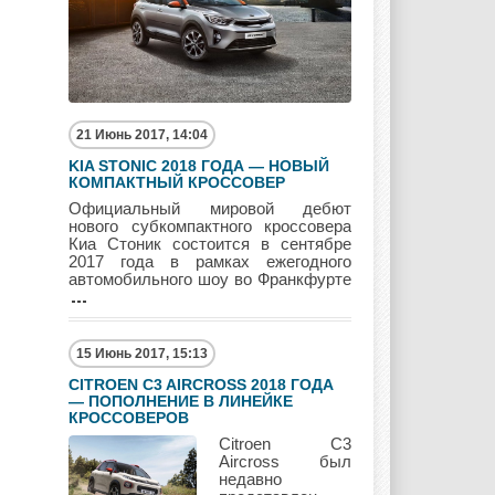
Mitsubishi
Nissan
Opel
Pagani
Peugeot
Pontiac
21 Июнь 2017, 14:04
KIA STONIC 2018 ГОДА — НОВЫЙ
КОМПАКТНЫЙ КРОССОВЕР
Официальный мировой дебют
нового субкомпактного кроссовера
Porshe
Renault
Rolls Royce
Киа Стоник состоится в сентябре
2017 года в рамках ежегодного
автомобильного шоу во Франкфурте
Rover
Saab
Scion
15 Июнь 2017, 15:13
CITROEN C3 AIRCROSS 2018 ГОДА
— ПОПОЛНЕНИЕ В ЛИНЕЙКЕ
КРОССОВЕРОВ
Seat
Skoda
Ssang Yong
Citroen C3
Aircross был
недавно