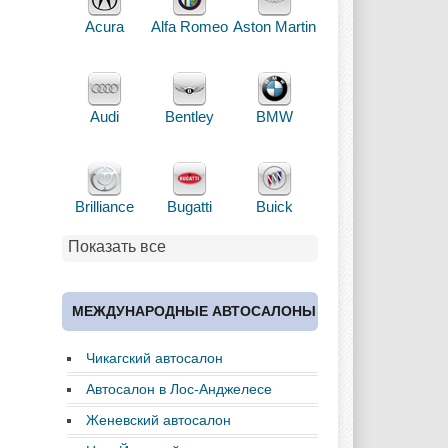
Acura
Alfa Romeo
Aston Martin
Audi
Bentley
BMW
Brilliance
Bugatti
Buick
Показать все
Cadillac
Chery
Chevrolet
МЕЖДУНАРОДНЫЕ АВТОСАЛОНЫ
Чикагский автосалон
Chrysler
Citroen
Dacia
Автосалон в Лос-Анджелесе
Женевский автосалон