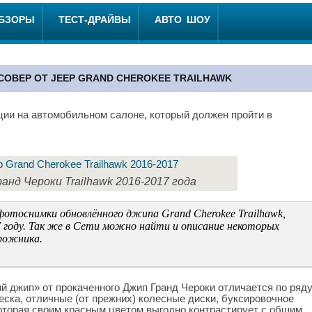
ОБЗОРЫ
ТЕСТ-ДРАЙВЫ
АВТО ШОУ
ОВЕР ОТ JEEP GRAND CHEROKEE TRAILHAWK
ции на автомобильном салоне, который должен пройти в
анд Чероки Trailhawk 2016-2017 года
отоснимки обновлённого джипа Grand Cherokee Trailhawk,
7 году. Так же в Сети можно найти и описание некоторых
рожника.
й джип» от прокаченного Джип Гранд Чероки отличается по ряд
веска, отличные (от прежних) колесные диски, буксировочное
 которая своим красным цветом выгодно контрастирует с общим