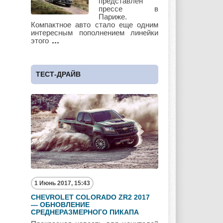
представлен
прессе в
Париже.
Subaru
Suzuki
Toyota
Компактное авто стало еще одним
интересным пополнением линейки
этого
UAZ
Vauxhall
Volkswagen
ТЕСТ-ДРАЙВ
Volvo
Zotye
1 Июнь 2017, 15:43
CHEVROLET COLORADO ZR2 2017
— ОБНОВЛЕНИЕ
СРЕДНЕРАЗМЕРНОГО ПИКАПА