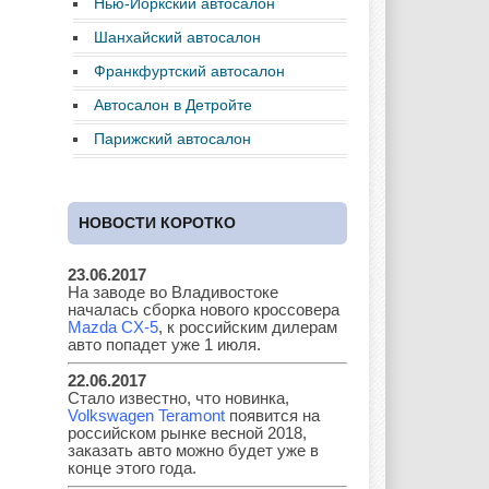
Нью-Йоркский автосалон
Daewoo
Dodge
Ferrari
Шанхайский автосалон
Франкфуртский автосалон
Автосалон в Детройте
Fiat
Ford
Great Wall
Парижский автосалон
НОВОСТИ КОРОТКО
GAZ
Geely
Holden
23.06.2017
На заводе во Владивостоке
началась сборка нового кроссовера
Honda
Hyundai
Infiniti
Mazda CX-5
, к российским дилерам
авто попадет уже 1 июля.
22.06.2017
Стало известно, что новинка,
Volkswagen Teramont
появится на
JAC
Jaguar
Jeep
российском рынке весной 2018,
заказать авто можно будет уже в
конце этого года.