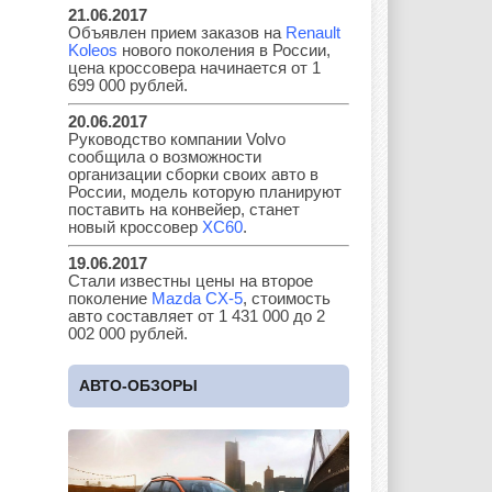
21.06.2017
Объявлен прием заказов на
Renault
Kia
Lada
Lamborghini
Koleos
нового поколения в России,
цена кроссовера начинается от 1
699 000 рублей.
20.06.2017
Lancia
Land Rover
Lifan
Руководство компании Volvo
сообщила о возможности
организации сборки своих авто в
России, модель которую планируют
поставить на конвейер, станет
новый кроссовер
XC60
.
Lexus
Lotus
Lincoln
19.06.2017
Стали известны цены на второе
поколение
Mazda CX-5
, стоимость
авто составляет от 1 431 000 до 2
Maserati
Maybach
Mazda
002 000 рублей.
АВТО-ОБЗОРЫ
Mercedes
Mercury
Mini