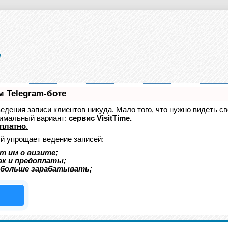
м Telegram-боте
 ведения записи клиентов никуда. Мало того, что нужно видеть с
тимальный вариант:
сервис VisitTime.
платно
.
ый упрощает ведение записей:
т им о визите;
эк и предоплаты;
 больше зарабатывать;