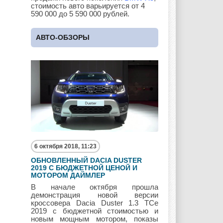
стоимость авто варьируется от 4
590 000 до 5 590 000 рублей.
Lotus
Lincoln
Maserati
АВТО-ОБЗОРЫ
Maybach
Mazda
Mercedes
Mercury
Mini
Mitsubishi
6 октября 2018, 11:23
ОБНОВЛЕННЫЙ DACIA DUSTER
Nissan
Opel
Pagani
2019 С БЮДЖЕТНОЙ ЦЕНОЙ И
МОТОРОМ ДАЙМЛЕР
В начале октября прошла
демонстрация новой версии
кроссовера Dacia Duster 1.3 TCe
Peugeot
Pontiac
Porshe
2019 с бюджетной стоимостью и
новым мощным мотором, показы