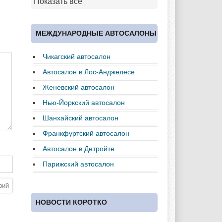
Показать все
Cadillac
Chery
Chevrolet
МЕЖДУНАРОДНЫЕ АВТОСАЛОНЫ
Чикагский автосалон
Chrysler
Citroen
Dacia
Автосалон в Лос-Анджелесе
Женевский автосалон
Нью-Йоркский автосалон
Daewoo
Dodge
Dongfeng
Шанхайский автосалон
Франкфуртский автосалон
Автосалон в Детройте
Ferrari
Fiat
Ford
Парижский автосалон
НОВОСТИ КОРОТКО
Great Wall
GAC
GAZ