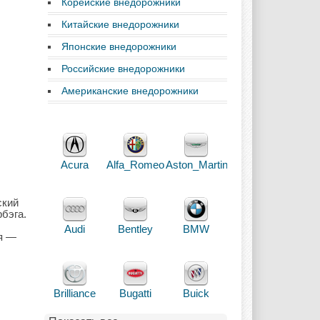
Корейские внедорожники
Китайские внедорожники
Японские внедорожники
Российские внедорожники
Американские внедорожники
Acura
Alfa_Romeo
Aston_Martin
ский
бэга.
Audi
Bentley
BMW
ия —
Brilliance
Bugatti
Buick