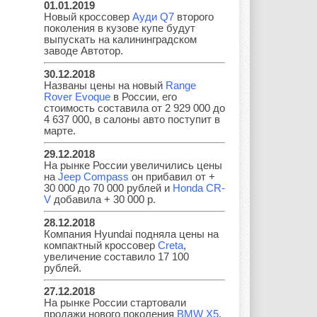
01.01.2019
Новый кроссовер
Ауди Q7
второго
поколения в кузове купе будут
Geely
Holden
Honda
выпускать на калининградском
заводе Автотор.
30.12.2018
Названы цены на новый
Range
Rover Evoque
в России, его
Hyundai
Infiniti
JAC
стоимость составила от 2 929 000 до
4 637 000, в салоны авто поступит в
марте.
29.12.2018
На рынке России увеличились цены
Jaguar
Jeep
Kia
на
Jeep Compass
он прибавил от +
30 000 до 70 000 рублей и
Honda CR-
V
добавила + 30 000 р.
28.12.2018
Lada
Lamborghini
Lancia
Компания Hyundai подняла цены на
компактный кроссовер
Creta
,
увеличение составило 17 100
рублей.
27.12.2018
Land Rover
Lifan
Lexus
На рынке России стартовали
продажи нового поколения
BMW X5
,