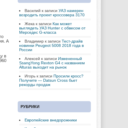
Василий
к записи
УАЗ намерен
возродить проект кроссовера 3170
Жека
к записи
Как может
выглядеть УАЗ Hunter с обвесом от
Мерседес G-класса
то
ия. А
Владимир
к записи
Тест-драйв
новинки Peugeot 5008 2018 года в
России
у в
Алексей
к записи
Измененный
 960
SsangYong Rexton G4 с названием
Alturas выходит на рынок
Игорь
к записи
Просили кросс?
Получите — Datsun Cross бьет
рекорды продаж
РУБРИКИ
Европейские внедорожники