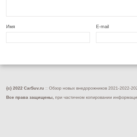
Имя
E-mail
{c} 2022 CarSuv.ru
:: Обзор новых внедорожников 2021-2022-202
Все права защищены,
при частичном копировании информации 