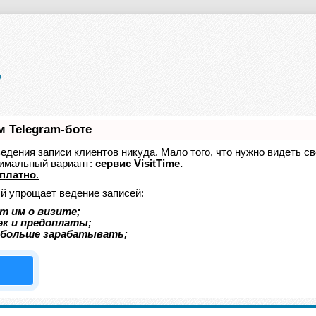
м Telegram-боте
 ведения записи клиентов никуда. Мало того, что нужно видеть с
тимальный вариант:
сервис VisitTime.
платно
.
ый упрощает ведение записей:
т им о визите;
эк и предоплаты;
 больше зарабатывать;