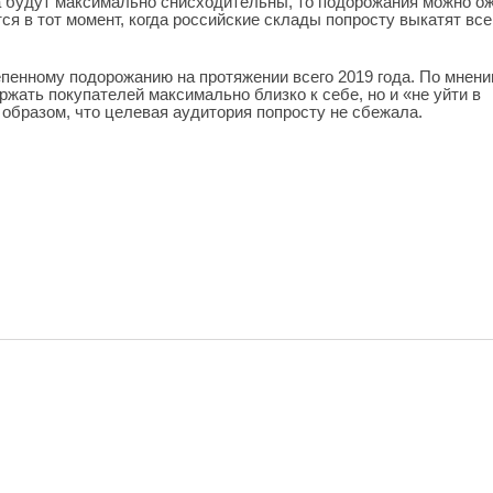
а будут максимально снисходительны, то подорожания можно о
тся в тот момент, когда российские склады попросту выкатят все
епенному подорожанию на протяжении всего 2019 года. По мнен
жать покупателей максимально близко к себе, но и «не уйти в
образом, что целевая аудитория попросту не сбежала.