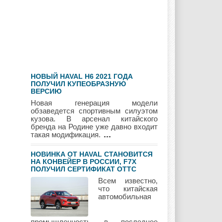
Hyundai
Infiniti
JAC
НОВЫЙ HAVAL H6 2021 ГОДА
Jaguar
Jeep
Kia
ПОЛУЧИЛ КУПЕОБРАЗНУЮ
ВЕРСИЮ
Новая генерация модели
обзаведется спортивным силуэтом
кузова. В арсенал китайского
бренда на Родине уже давно входит
Lada
Lamborghini
Lancia
такая модификация.
НОВИНКА ОТ HAVAL СТАНОВИТСЯ
НА КОНВЕЙЕР В РОССИИ, F7Х
ПОЛУЧИЛ СЕРТИФИКАТ ОТТС
Land Rover
Lifan
Lexus
Всем известно,
что китайская
автомобильная
Lotus
Lincoln
Maserati
промышленность в последнее