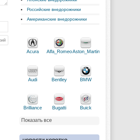
Российские внедорожники
Американские внедорожники
Acura
Alfa_Romeo
Aston_Martin
Audi
Bentley
BMW
Brilliance
Bugatti
Buick
Показать все
Cadillac
Chery
Chevrolet