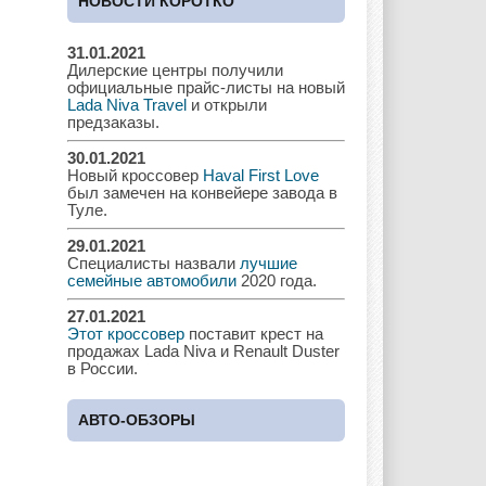
НОВОСТИ КОРОТКО
31.01.2021
Дилерские центры получили
Chrysler
Citroen
Dacia
официальные прайс-листы на новый
Lada Niva Travel
и открыли
предзаказы.
30.01.2021
Новый кроссовер
Haval First Love
Daewoo
Dodge
Dongfeng
был замечен на конвейере завода в
Туле.
29.01.2021
Специалисты назвали
лучшие
Ferrari
Fiat
Ford
семейные автомобили
2020 года.
27.01.2021
Этот кроссовер
поставит крест на
продажах Lada Niva и Renault Duster
в России.
Great Wall
GAC
GAZ
АВТО-ОБЗОРЫ
Geely
Holden
Honda