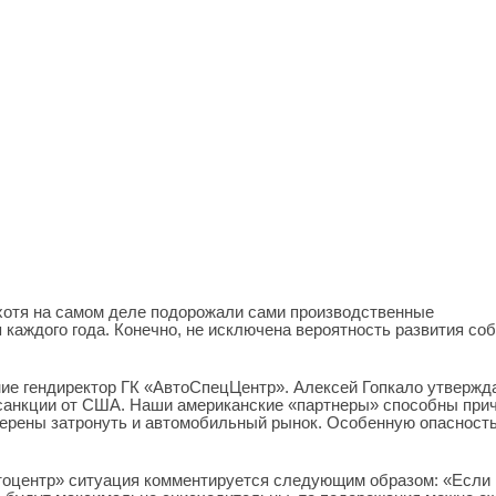
хотя на самом деле подорожали сами производственные
каждого года. Конечно, не исключена вероятность развития со
е гендиректор ГК «АвтоСпецЦентр». Алексей Гопкало утвержда
 санкции от США. Наши американские «партнеры» способны при
мерены затронуть и автомобильный рынок. Особенную опасност
втоцентр» ситуация комментируется следующим образом: «Если