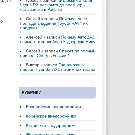
жидать
Alexey
к записи
Китайский аналог
Lexus RX раскрыта до премьеры,
есть заявка в Россию
Сергей
к записи
Почему после
ию
полгода владения Toyota RAV4 их
продают
Алексей
к записи
Почему АвтоВАЗ
снимает с конвейера 5-дверную Ниву
Сергей
к записи
Спасет ли полный
привод, Chery в России?
Виктор
к записи
Грандиозный
провал Hyundai AX1 на зимних тестах
РУБРИКИ
Европейские внедорожники
Корейские внедорожники
Китайские внедорожники
Японские внедорожники