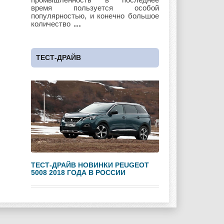
время пользуется особой
популярностью, и конечно большое
количество
Maybach
Mazda
Mercedes
ТЕСТ-ДРАЙВ
Mercury
Mini
Mitsubishi
Nissan
Opel
Pagani
ТЕСТ-ДРАЙВ НОВИНКИ PEUGEOT
5008 2018 ГОДА В РОССИИ
Peugeot
Pontiac
Porshe
Renault
Rolls Royce
Rover