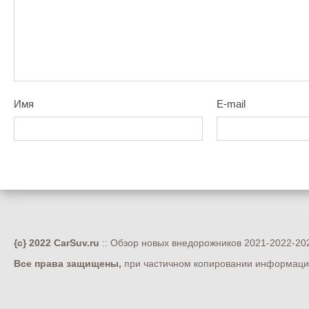
Имя
E-mail
{c} 2022 CarSuv.ru
:: Обзор новых внедорожников 2021-2022-202
Все права защищены,
при частичном копировании информации 