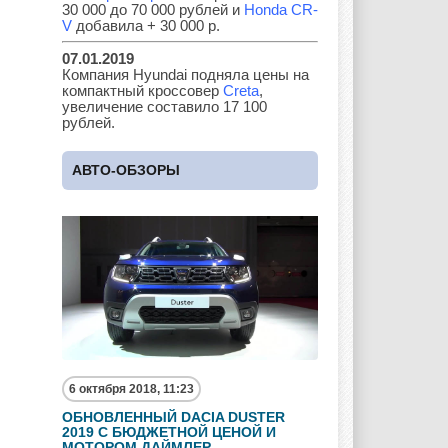
30 000 до 70 000 рублей и
Honda CR-
V
добавила + 30 000 р.
07.01.2019
Land Rover
Lifan
Lexus
Компания Hyundai подняла цены на
компактный кроссовер
Creta
,
увеличение составило 17 100
рублей.
Lotus
Lincoln
Maserati
АВТО-ОБЗОРЫ
Maybach
Mazda
Mercedes
Mercury
Mini
Mitsubishi
6 октября 2018, 11:23
ОБНОВЛЕННЫЙ DACIA DUSTER
Nissan
Opel
Pagani
2019 С БЮДЖЕТНОЙ ЦЕНОЙ И
МОТОРОМ ДАЙМЛЕР