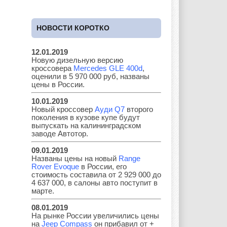
НОВОСТИ КОРОТКО
Great Wall
GAC
GAZ
12.01.2019
Новую дизельную версию
кроссовера
Mercedes GLE 400d
,
Geely
Holden
Honda
оценили в 5 970 000 руб, названы
цены в России.
10.01.2019
Новый кроссовер
Ауди Q7
второго
поколения в кузове купе будут
Hyundai
Infiniti
JAC
выпускать на калининградском
заводе Автотор.
09.01.2019
Названы цены на новый
Range
Rover Evoque
в России, его
Jaguar
Jeep
Kia
стоимость составила от 2 929 000 до
4 637 000, в салоны авто поступит в
марте.
08.01.2019
Lada
Lamborghini
Lancia
На рынке России увеличились цены
на
Jeep Compass
он прибавил от +