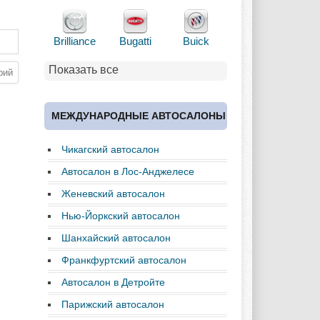
Brilliance
Bugatti
Buick
Показать все
Cadillac
Chery
Chevrolet
МЕЖДУНАРОДНЫЕ АВТОСАЛОНЫ
Чикагский автосалон
Chrysler
Citroen
Dacia
Автосалон в Лос-Анджелесе
Женевский автосалон
Нью-Йоркский автосалон
Daewoo
Dodge
Dongfeng
Шанхайский автосалон
Франкфуртский автосалон
Автосалон в Детройте
Ferrari
Fiat
Ford
Парижский автосалон