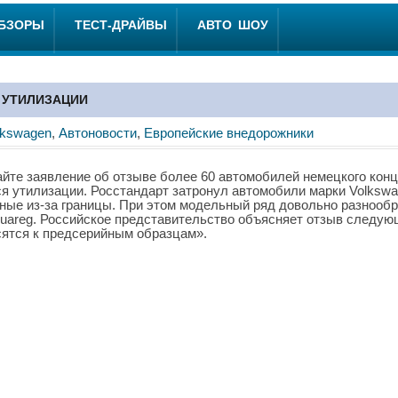
ОБЗОРЫ
ТЕСТ-ДРАЙВЫ
АВТО ШОУ
 УТИЛИЗАЦИИ
lkswagen
,
Автоновости
,
Европейские внедорожники
йте заявление об отзыве более 60 автомобилей немецкого конц
я утилизации. Росстандарт затронул автомобили марки Volkswa
ные из-за границы. При этом модельный ряд довольно разнообр
 и Touareg. Российское представительство объясняет отзыв следу
сятся к предсерийным образцам».