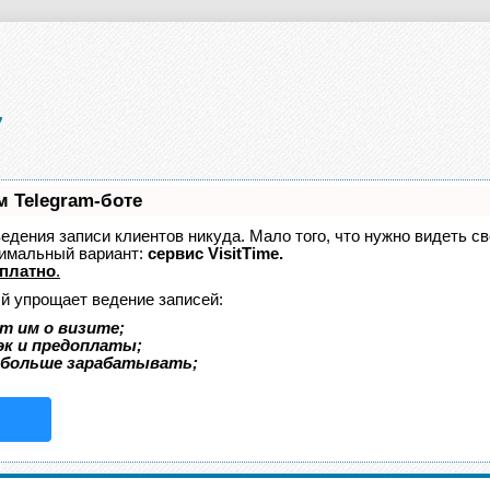
м Telegram-боте
 ведения записи клиентов никуда. Мало того, что нужно видеть с
тимальный вариант:
сервис VisitTime.
платно
.
ый упрощает ведение записей:
т им о визите;
эк и предоплаты;
 больше зарабатывать;