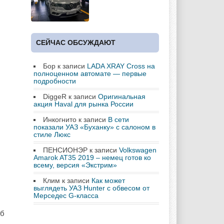
СЕЙЧАС ОБСУЖДАЮТ
Бор
к записи
LADA XRAY Cross на
полноценном автомате — первые
подробности
DiggeR
к записи
Оригинальная
акция Haval для рынка России
Инкогнито
к записи
В сети
показали УАЗ «Буханку» с салоном в
стиле Люкс
ПЕНСИОНЭР
к записи
Volkswagen
Amarok AT35 2019 – немец готов ко
всему, версия «Экстрим»
Клим
к записи
Как может
выглядеть УАЗ Hunter с обвесом от
Мерседес G-класса
рб