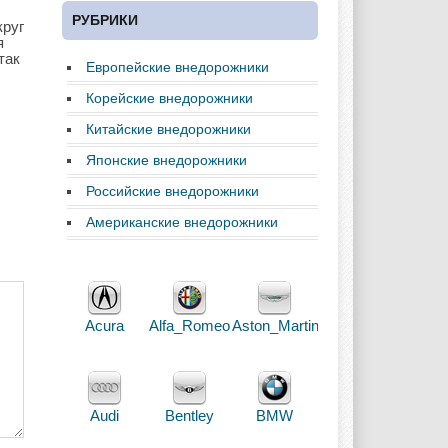
РУБРИКИ
круг
я
так
Европейские внедорожники
Корейские внедорожники
Китайские внедорожники
Японские внедорожники
Российские внедорожники
Американские внедорожники
Acura
Alfa_Romeo
Aston_Martin
Audi
Bentley
BMW