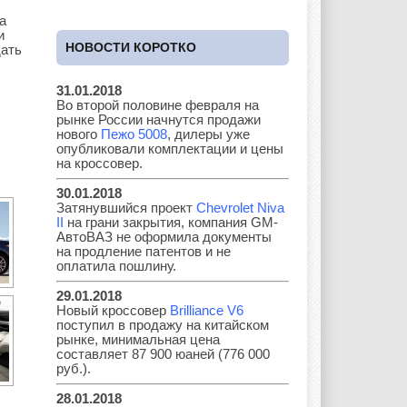
а
и
НОВОСТИ КОРОТКО
дать
Great Wall
GAC
GAZ
31.01.2018
Во второй половине февраля на
рынке России начнутся продажи
Geely
Holden
Honda
нового
Пежо 5008
, дилеры уже
опубликовали комплектации и цены
на кроссовер.
30.01.2018
Затянувшийся проект
Chevrolet Niva
Hyundai
Infiniti
JAC
II
на грани закрытия, компания GM-
АвтоВАЗ не оформила документы
на продление патентов и не
оплатила пошлину.
29.01.2018
Jaguar
Jeep
Kia
Новый кроссовер
Brilliance V6
поступил в продажу на китайском
рынке, минимальная цена
составляет 87 900 юаней (776 000
руб.).
Lada
Lamborghini
Lancia
28.01.2018