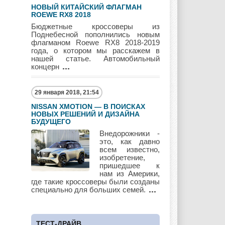
НОВЫЙ КИТАЙСКИЙ ФЛАГМАН
ROEWE RX8 2018
Бюджетные кроссоверы из
Peugeot
Pontiac
Porshe
Поднебесной пополнились новым
флагманом Roewe RX8 2018-2019
года, о котором мы расскажем в
нашей статье. Автомобильный
концерн
Renault
Rolls Royce
Rover
29 января 2018, 21:54
NISSAN XMOTION — В ПОИСКАХ
НОВЫХ РЕШЕНИЙ И ДИЗАЙНА
Saab
Scion
Seat
БУДУЩЕГО
Внедорожники -
это, как давно
всем известно,
изобретение,
пришедшее к
Skoda
Ssang Yong
Subaru
нам из Америки,
где такие кроссоверы были созданы
специально для больших семей.
Suzuki
Toyota
UAZ
ТЕСТ-ДРАЙВ