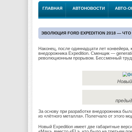
ГЛАВНАЯ
АВТОНОВОСТИ
АВТО-
ЭВОЛЮЦИЯ FORD EXPEDITION 2018 — ЧТ
Наконец, после одиннадцати лет конвейера, 
внедорожника Expedition. Сменщик — generat
революционным прорывом. Бессменный трудяг
Новый
предыд
За основу при разработке внедорожника был
из «лётного металла». Полегчало от этого м
Новый Expedition имеет две габаритные верс
«Max», вместо «EL», что было на третьем по