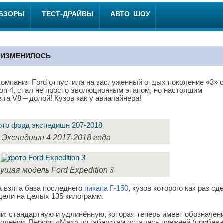
ОБЗОРЫ
ТЕСТ-ДРАЙВЫ
АВТО ШОУ
О ИЗМЕНИЛОСЬ
компания Ford отпустила на заслуженный отдых поколение «3» 
ion 4, стал не просто эволюционным этапом, но настоящим
а V8 – долой! Кузов как у авиалайнера!
 Экспедишн 4 2017-2018 года
ущая модель Ford Expedition 3
а взята база последнего
пикапа F-150
, кузов которого как раз сд
одели на целых 135 килограмм.
ии: стандартную и удлинённую, которая теперь имеет обозначен
колении. Версия «Max» по габаритам осталась прежней (прибав