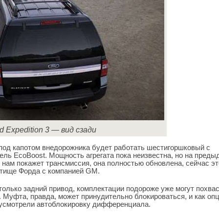
d Expedition 3 — вид сзади
 под капотом внедорожника будет работать шестигоршковый с
ель EcoBoost. Мощность агрегата пока неизвестна, но на пред
 нам покажет трансмиссия, она полностью обновлена, сейчас эт
етище Форда с компанией GM.
олько задний привод, комплектации подороже уже могут похва
 Муфта, правда, может принудительно блокироваться, и как оп
дусмотрели автоблокировку дифференциала.