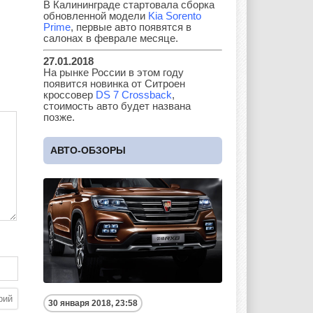
В Калининграде стартовала сборка
обновленной модели
Kia Sorento
Prime
, первые авто появятся в
салонах в феврале месяце.
Land Rover
Lifan
Lexus
27.01.2018
На рынке России в этом году
появится новинка от Ситроен
кроссовер
DS 7 Crossback
,
Lotus
Lincoln
Maserati
стоимость авто будет названа
позже.
АВТО-ОБЗОРЫ
Maybach
Mazda
Mercedes
Mercury
Mini
Mitsubishi
Nissan
Opel
Pagani
30 января 2018, 23:58