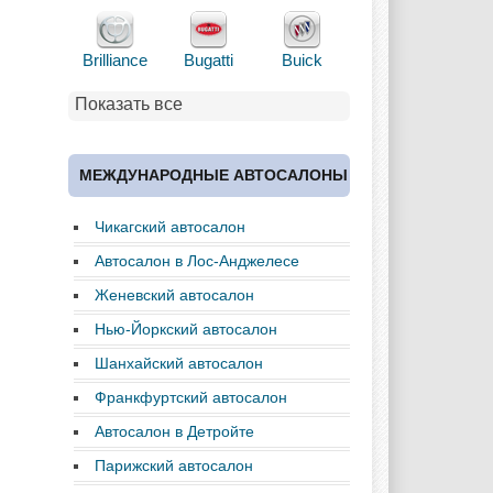
Brilliance
Bugatti
Buick
Показать все
Cadillac
Chery
Chevrolet
МЕЖДУНАРОДНЫЕ АВТОСАЛОНЫ
Чикагский автосалон
Chrysler
Citroen
Dacia
Автосалон в Лос-Анджелесе
Женевский автосалон
Нью-Йоркский автосалон
Daewoo
Dodge
Dongfeng
Шанхайский автосалон
Франкфуртский автосалон
Автосалон в Детройте
Ferrari
Fiat
Ford
Парижский автосалон