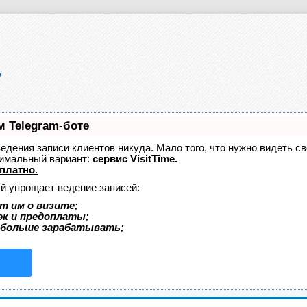
м Telegram-боте
 ведения записи клиентов никуда. Мало того, что нужно видеть с
тимальный вариант:
сервис VisitTime.
платно
.
ый упрощает ведение записей:
т им о визите;
эк и предоплаты;
 больше зарабатывать;