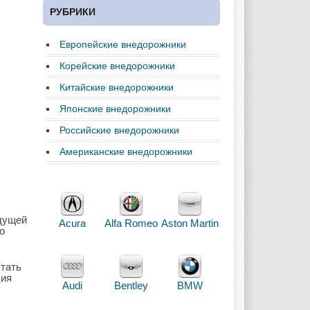
РУБРИКИ
Европейские внедорожники
Корейские внедорожники
Китайские внедорожники
Японские внедорожники
Российские внедорожники
Американские внедорожники
ыдущей
Acura
Alfa Romeo
Aston Martin
о
стать
ция
Audi
Bentley
BMW