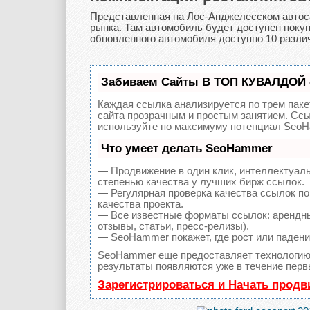
Представленная на Лос-Анджелесском автос
рынка. Там автомобиль будет доступен покуп
обновленного автомобиля доступно 10 различ
Забиваем Сайты В ТОП КУВАЛДОЙ 
Каждая ссылка анализируется по трем паке
сайта прозрачным и простым занятием. Ссы
используйте по максимуму потенциал SeoH
Что умеет делать SeoHammer
— Продвижение в один клик, интеллектуал
степенью качества у лучших бирж ссылок.
— Регулярная проверка качества ссылок по
качества проекта.
— Все известные форматы ссылок: арендны
отзывы, статьи, пресс-релизы).
— SeoHammer покажет, где рост или падение
SeoHammer еще предоставляет технологи
результаты появляются уже в течение перв
Зарегистрироваться и Начать прод