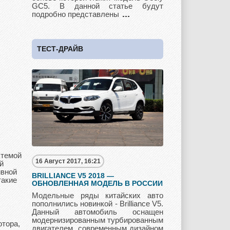
GC5. В данной статье будут
подробно представлены
Subaru
Suzuki
Toyota
ТЕСТ-ДРАЙВ
UAZ
Vauxhall
Volkswagen
Volvo
Zotye
стемой
16 Август 2017, 16:21
й
ивной
BRILLIANCE V5 2018 —
такие
ОБНОВЛЕННАЯ МОДЕЛЬ В РОССИИ
Модельные ряды китайских авто
пополнились новинкой - Brilliance V5.
Данный автомобиль оснащен
модернизированным турбированным
отора,
двигателем, современным дизайном