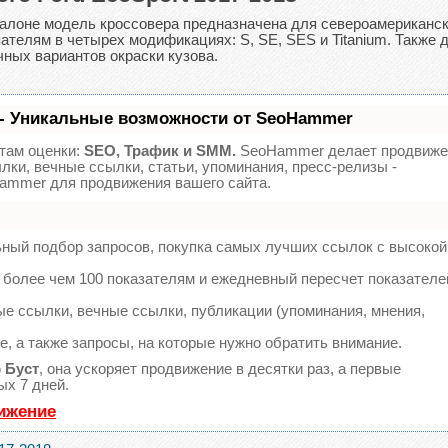
алоне модель кроссовера предназначена для североамериканск
ателям в четырех модификациях: S, SE, SES и Titanium. Также 
ных вариантов окраски кузова.
- Уникальные возможности от SeoHammer
там оценки:
SEO, Трафик и SMM.
SeoHammer делает продвиже
лки, вечные ссылки, статьи, упоминания, пресс-релизы -
ammer для продвижения вашего сайта.
ьный подбор запросов, покупка самых лучших ссылок с высокой
 более чем 100 показателям и ежедневный пересчет показателе
е ссылки, вечные ссылки, публикации (упоминания, мнения,
, а также запросы, на которые нужно обратить внимание.
ю
Буст
, она ускоряет продвижение в десятки раз, а первые
ых 7 дней.
вижение