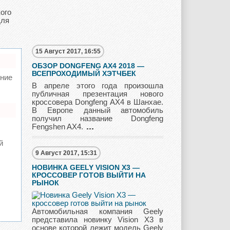
ого
для
Mitsubishi
Nissan
Opel
15 Август 2017, 16:55
ОБЗОР DONGFENG AX4 2018 —
Pagani
Peugeot
Pontiac
ВСЕПРОХОДИМЫЙ ХЭТЧБЕК
ние
В апреле этого года произошла
публичная презентация нового
кроссовера Dongfeng AX4 в Шанхае.
В Европе данный автомобиль
Porshe
Renault
Rolls Royce
получил название Dongfeng
Fengshen AX4.
й
9 Август 2017, 15:31
Rover
Saab
Scion
НОВИНКА GEELY VISION X3 —
КРОССОВЕР ГОТОВ ВЫЙТИ НА
РЫНОК
Seat
Skoda
Ssang Yong
Автомобильная компания Geely
представила новинку Vision X3 в
основе которой лежит модель Geely