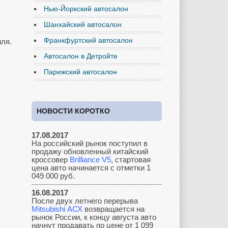
Нью-Йоркский автосалон
Daewoo
Dodge
Ferrari
Шанхайский автосалон
Франкфуртский автосалон
ля.
Автосалон в Детройте
Fiat
Ford
Great Wall
Парижский автосалон
НОВОСТИ КОРОТКО
GAZ
Geely
Holden
17.08.2017
На российский рынок поступил в
продажу обновленный китайский
Honda
Hyundai
Infiniti
кроссовер
Brilliance V5
, стартовая
цена авто начинается с отметки 1
049 000 руб.
16.08.2017
После двух летнего перерыва
JAC
Jaguar
Jeep
Mitsubishi АСХ
возвращается на
рынок России, к концу августа авто
начнут продавать по цене от 1 099