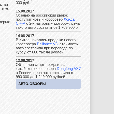
000 руб.
бства
также
15.08.2017
Kia
Lada
Lamborghini
Осенью на российский рынок
поступит новый кроссовер
Хонда
тверых
CR-V
с 2-х литровым мотором, цена
такого авто составит от 1 769 900 р.
Lancia
Land Rover
Lifan
14.08.2017
В Китае начались продажи нового
кроссовера
Brilliance V3
, стоимость
авто составила при переводе по
курсу, от 600 тысяч рублей.
Lexus
Lotus
Lincoln
13.08.2017
Объявлен старт предзаказа
китайского кроссовера
Dongfeng AX7
в России, цена авто составила от
990 000 до 1 249 000 рублей.
Maserati
Maybach
Mazda
АВТО-ОБЗОРЫ
Mercedes
Mercury
Mini