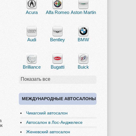
Acura
Alfa Romeo
Aston Martin
Audi
Bentley
BMW
Brilliance
Bugatti
Buick
Показать все
Cadillac
Chery
Chevrolet
МЕЖДУНАРОДНЫЕ АВТОСАЛОНЫ
Чикагский автосалон
а
Chrysler
Citroen
Dacia
Автосалон в Лос-Анджелесе
ик
Женевский автосалон