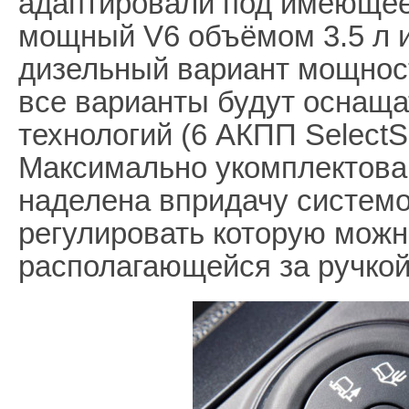
адаптировали под имеющее
мощный V6 объёмом 3.5 л и
дизельный вариант мощнос
все варианты будут оснаща
технологий (6 АКПП SelectS
Максимально укомплектован
наделена впридачу системо
регулировать которую мож
располагающейся за ручко