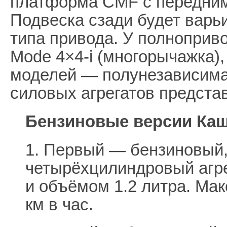
платформа CMF с передним
Подвеска сзади будет варьи
типа привода. У полноприво
Mode 4×4-i (многорычажка)
моделей — полунезависима
силовых агрегатов предста
Бензиновые версии Каш
1. Первый — бензиновый
четырёхцилиндровый агр
и объёмом 1.2 литра. Ма
км в час.