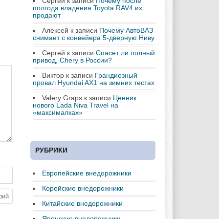
Сергей
к записи
Почему после
полгода владения Toyota RAV4 их
продают
Алексей
к записи
Почему АвтоВАЗ
снимает с конвейера 5-дверную Ниву
Сергей
к записи
Спасет ли полный
привод, Chery в России?
Виктор
к записи
Грандиозный
провал Hyundai AX1 на зимних тестах
Valery Graps
к записи
Ценник
нового Lada Niva Travel на
«максималках»
РУБРИКИ
Европейские внедорожники
Корейские внедорожники
Китайские внедорожники
Японские внедорожники