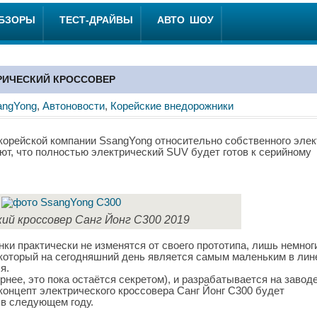
ОБЗОРЫ
ТЕСТ-ДРАЙВЫ
АВТО ШОУ
РИЧЕСКИЙ КРОССОВЕР
angYong
,
Автоновости
,
Корейские внедорожники
корейской компании SsangYong относительно собственного элек
ют, что полностью электрический SUV будет готов к серийному
ий кроссовер Санг Йонг С300 2019
нки практически не изменятся от своего прототипа, лишь немног
 который на сегодняшний день является самым маленьким в лин
я.
рнее, это пока остаётся секретом), и разрабатывается на завод
концепт электрического кроссовера Санг Йонг С300 будет
 в следующем году.