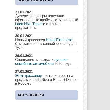
НОВОСТИ КОРОТКО
31.01.2021
Дилерские центры получили
Chrysler
Citroen
Dacia
официальные прайс-листы на новый
Lada Niva Travel
и открыли
предзаказы.
30.01.2021
Новый кроссовер
Haval First Love
Daewoo
Dodge
Dongfeng
был замечен на конвейере завода в
Туле.
29.01.2021
Специалисты назвали
лучшие
Ferrari
Fiat
Ford
семейные автомобили
2020 года.
27.01.2021
Этот кроссовер
поставит крест на
продажах Lada Niva и Renault Duster
в России.
Great Wall
GAC
GAZ
АВТО-ОБЗОРЫ
Geely
Holden
Honda