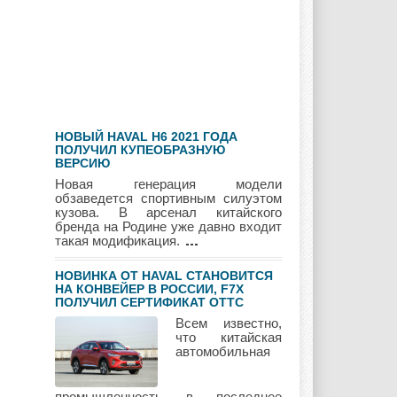
Hyundai
Infiniti
JAC
НОВЫЙ HAVAL H6 2021 ГОДА
Jaguar
Jeep
Kia
ПОЛУЧИЛ КУПЕОБРАЗНУЮ
ВЕРСИЮ
Новая генерация модели
обзаведется спортивным силуэтом
кузова. В арсенал китайского
бренда на Родине уже давно входит
Lada
Lamborghini
Lancia
такая модификация.
НОВИНКА ОТ HAVAL СТАНОВИТСЯ
НА КОНВЕЙЕР В РОССИИ, F7Х
ПОЛУЧИЛ СЕРТИФИКАТ ОТТС
Land Rover
Lifan
Lexus
Всем известно,
что китайская
автомобильная
Lotus
Lincoln
Maserati
промышленность в последнее