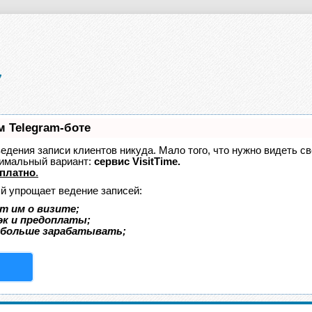
м Telegram-боте
 ведения записи клиентов никуда. Мало того, что нужно видеть с
тимальный вариант:
сервис VisitTime.
платно
.
ый упрощает ведение записей:
т им о визите;
эк и предоплаты;
 больше зарабатывать;