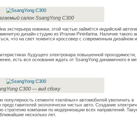
агаемый салон SsangYong C300
на экстерьера новинки, этой частью займётся индийский автоги
менитую дизайн-студию из Италии Pininfarina. Наличие такого а
ься, что на свет появится кроссовер с современным дизайном и
актеристиках будущего электрокара повышенной проходимости, 
менее, есть все основания ждать от SsangYong динамичного в м
angYong C300 — вид сбоку
ю популярность сегменте «зелёных» автомобилей увеличить в
 представителей экологически чистых авто. Создание электрич
ую стратегию компании по модернизации всех направлений. Так
 ближайшие несколько лет.