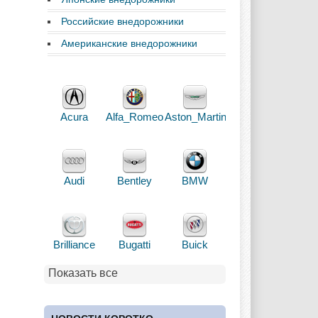
Российские внедорожники
Американские внедорожники
Acura
Alfa_Romeo
Aston_Martin
Audi
Bentley
BMW
Brilliance
Bugatti
Buick
Показать все
Cadillac
Chery
Chevrolet