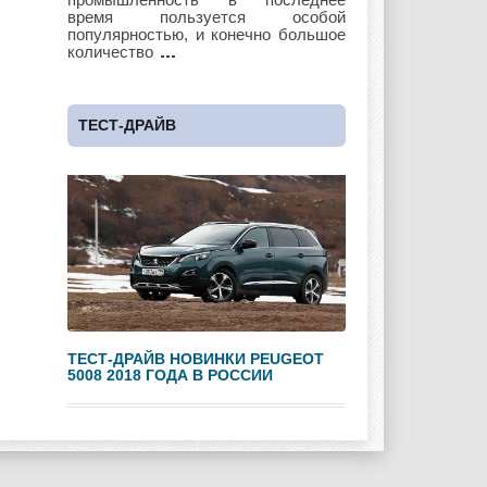
время пользуется особой
популярностью, и конечно большое
количество
Maybach
Mazda
Mercedes
ТЕСТ-ДРАЙВ
Mercury
Mini
Mitsubishi
Nissan
Opel
Pagani
ТЕСТ-ДРАЙВ НОВИНКИ PEUGEOT
5008 2018 ГОДА В РОССИИ
Peugeot
Pontiac
Porshe
Renault
Rolls Royce
Rover